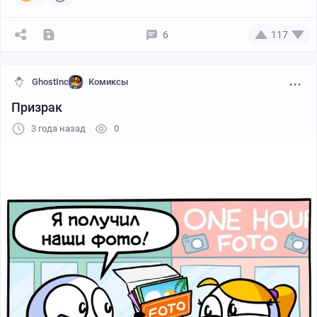
6
117
GhostInc
Комиксы
Призрак
3 года назад
0
Больше переводов и другие комиксы в сообществе
Ghost Inc. в Контакте :)
https://vk.com/ghostinc