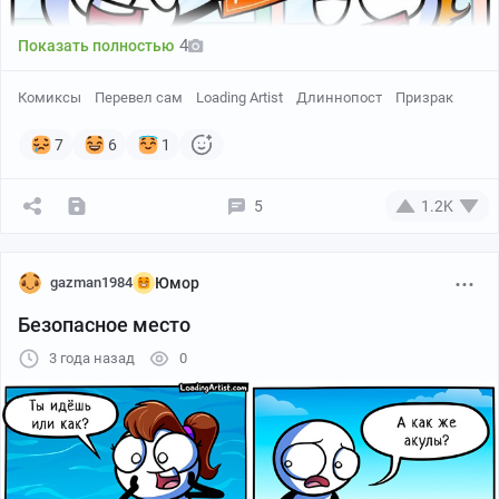
4
Показать полностью
Комиксы
Перевел сам
Loading Artist
Длиннопост
Призрак
7
6
1
Больше переводов и другие комиксы в сообществе
Ghost Inc. в Контакте :)
5
1.2K
https://vk.com/ghostinc
gazman1984
Юмор
Безопасное место
3 года назад
0