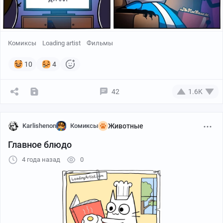
Комиксы
Loading artist
Фильмы
10
4
42
1.6K
Больше переводов и другие комиксы в сообществе
Karlishenon
Комиксы
Животные
Ghost Inc. в Контакте :)
https://vk.com/ghostinc
Главное блюдо
4 года назад
0