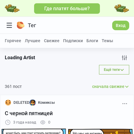
Где платят больше?
Тег
Вход
Горячее
Лучшее
Свежее
Подписки
Блоги
Темы
Loading Artist
Ещё теги
361 пост
сначала свежее
DELETED
Комиксы
С черной пятницей
3 года назад
0