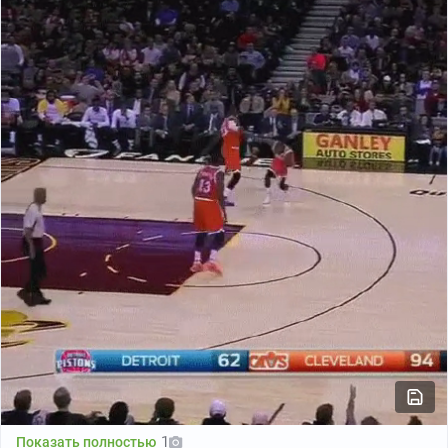
Понедельник
Суперсет 1:
Отжимания от пола — столько раз, сколько сможешь.
Подтягивания до уровня подбородка — 10 повторов.
Время отдыха — 45 сек.
Суперсет 2:
Бросок гантели над головой — 5 повторов каждой
рукой.
Тяга нижнего блока одной рукой — 10 повторов
1
Показать полностью