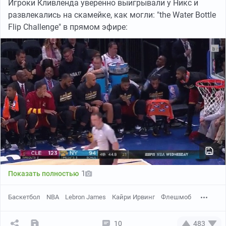
Игроки Кливленда уверенно выигрывали у Никс и
развлекались на скамейке, как могли: "the Water Bottle
Flip Challenge" в прямом эфире:
1
Показать полностью
Баскетбол
NBA
Lebron James
Кайри Ирвинг
Флешмоб
10
483