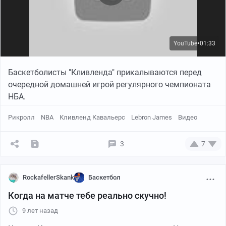
YouTube
01:33
●
Баскетболисты "Кливленда" прикалываются перед
очередной домашней игрой регулярного чемпионата
НБА.
Рикролл
NBA
Кливленд Кавальерс
Lebron James
Видео
3
7
RockafellerSkank
Баскетбол
Когда на матче тебе реально скучно!
9 лет назад