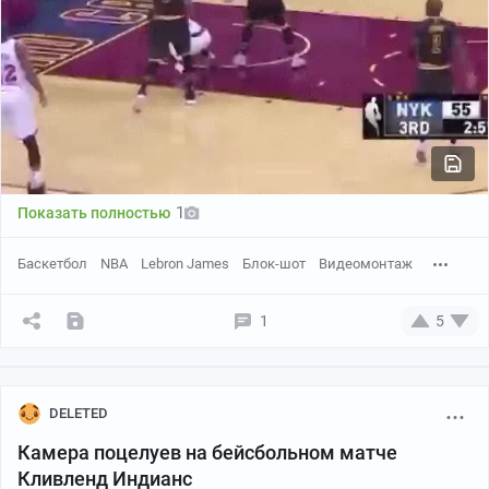
1
Показать полностью
Баскетбол
NBA
Lebron James
Блок-шот
Видеомонтаж
1
5
DELETED
Камера поцелуев на бейсбольном матче
Кливленд Индианс