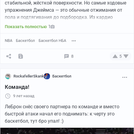
стабильной, жёсткой поверхности. Но самые ходовые
упражнения Джеймса — это обычные отжимания от
пола и подтягивания до подбородка. Из кардио
(помимо баскетбола) — велосипед и скакалка.
1
Показать полностью
Общее описание силовой тренировки от Леброна
NBA
Баскетбол
Баскетбол НБА
Джеймса:
8
5
Каждая тренировка начинается с разминки, что нужно
для разогрева мышц (НИКОГДА не тренируйся на
«холодные мышцы»). После разогрева переходи к
RockafellerSkank
Баскетбол
упражнениям, указанным в тренировочном плане.
Команда!
Каждый тренировочный день включает упражнения,
которые отмечены как пары, или суперсеты. Каждый
9 лет назад
суперсет выполняется по 3 раза, с 45-ти секундным
ЛеБрон снёс своего партнера по команде и вместо
перерывом между ними.
быстрой атаки начал его поднимать: к черту это
баскетбол, тут бро упал! :)
✏Подробный план силовой тренировки от Леброна
Джеймса: