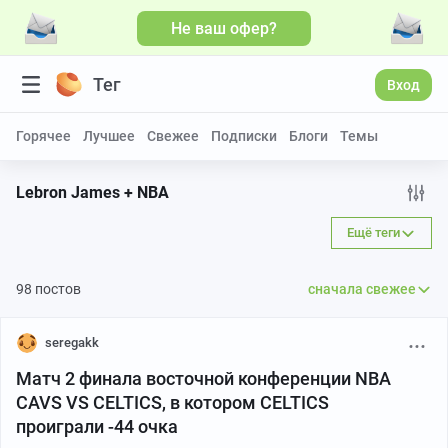
Не ваш офер?
Больше видео
Тег
Вход
Горячее
Лучшее
Свежее
Подписки
Блоги
Темы
Lebron James + NBA
Ещё теги
98 постов
сначала свежее
seregakk
Матч 2 финала восточной конференции NBA
CAVS VS CELTICS, в котором CELTICS
проиграли -44 очка