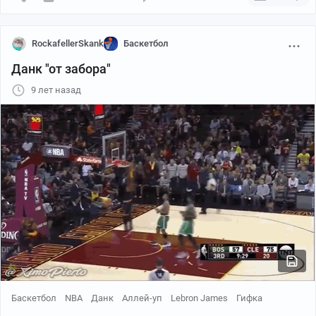
RockafellerSkank
Баскетбол
Данк "от забора"
9 лет назад
Баскетбол
NBA
Данк
Аллей-уп
Lebron James
Гифка