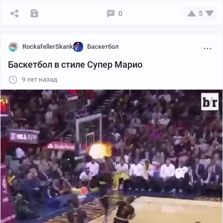
0
5
RockafellerSkank
Баскетбол
Баскетбол в стиле Супер Марио
9 лет назад