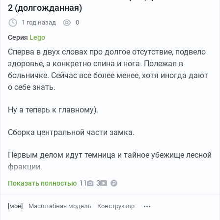
2 (долгожданная)
1 год назад
0
Серия
Lego
Сперва в двух словах про долгое отсутствие, подвело
здоровье, а конкретно спина и нога. Полежал в
больничке. Сейчас все более менее, хотя иногда дают
о себе знать.
2 этаж
На третьем этаже находятся оборудование для
Ну а теперь к главному).
исследований, тот самый бильярдный стол и
проявочная комната, которая фигурировала во
Сборка центральной части замка.
втором фильме. На мониторе можно увидеть образ
призрачной собаки, которая появлялась в первом
Первым делом идут темница и тайное убежище лесной
фильме. В самой проявочной висят фотки Виго, глав
фракции.
гада второго фильма. На этаже ниже так же есть
11
3
Показать полностью
душевая с туалетом.
[моё]
Масштабная модель
Конструктор
1/3