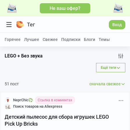
Не ваш офер?
Больше видео
Тег
Вход
Горячее
Лучшее
Свежее
Подписки
Блоги
Темы
LEGO + Без звука
Ещё теги
51 пост
сначала свежее
NeprChic
Ссылка в комментах
Поиск товаров на Aliexpress
Детский пылесос для сбора игрушек LEGO
Pick Up Bricks