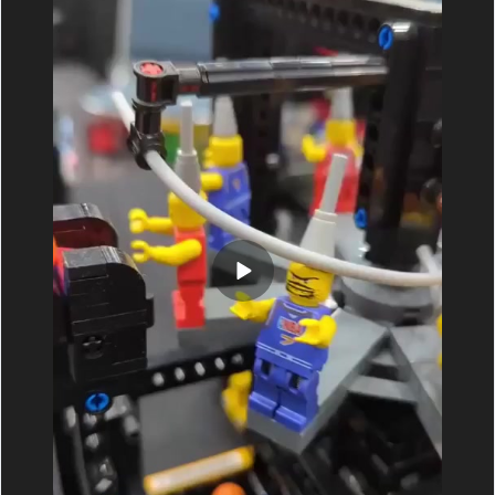
В наборе много отсылок к первой и второй частям и
все они в мелочах, но очень приятно когда ты
случайно находишь. Жаль камера не все смогла
выцепить, но самое главное я показал. Как поклонник
этих фильмов, я очень рад, что являюсь владельцем
данного набора.=)
Всем спасибо!