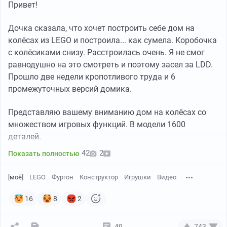
Привет!
Дочка сказала, что хочет построить себе дом на
колёсах из LEGO и построила... как сумела. Коробочка
с колёсиками снизу. Расстроилась очень. Я не смог
равнодушно на это смотреть и поэтому засел за LDD.
Прошло две недели кропотливого труда и 6
промежуточных версий домика.
Представляю вашему вниманию дом на колёсах со
множеством игровых функций. В модели 1600
деталей.
42
2
Показать полностью
[моё]
LEGO
Фургон
Конструктор
Игрушки
Видео
16
8
2
49
743