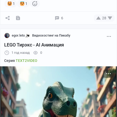
1
1
6
28
egor.leto
Видеохостинг на Пикабу
LEGO Тирэкс - AI Анимация
1 год назад
0
Серия
TEXT2VIDEO
Третий этаж и санузел на втором.
Ну и куда же в пожарном депо без пожарного шеста.