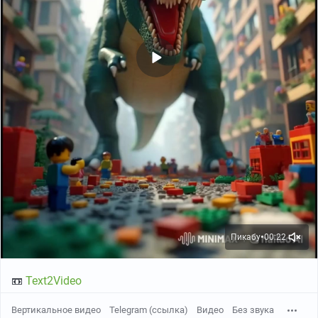
Пикабу
00:22
●
📼
Text2Video
Вертикальное видео
Telegram (ссылка)
Видео
Без звука