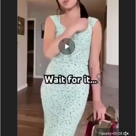
показывать уже готовый вариант и интерьеры.
В собранном виде набор раскрывается, давая доступ
к внутренним элементам. Тут видно, что он состоит из
гаража и двух этажей.
Пикабу
00:08
●