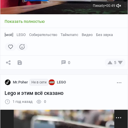
Пикабу
00:49
●
Показать полностью
Общий вид на здание в сборе.
[моё]
LEGO
Собирательство
Таймлапс
Видео
Без звука
1/3
0
5
Mr.Poher
LEGO
Не в сети
Lego и этим всё сказано
1 год назад
0