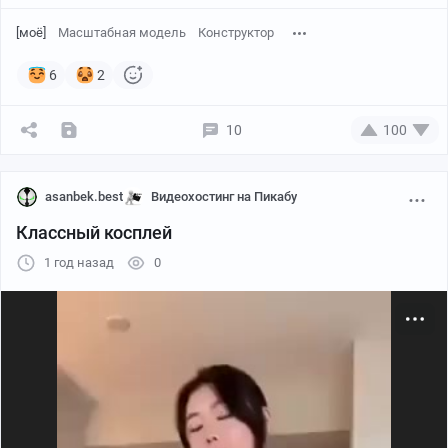
[моё]
Масштабная модель
Конструктор
6
2
10
100
asanbek.best
Видеохостинг на Пикабу
Классный косплей
1 год назад
0
Сам процесс сборки очень однообразен, так что буду