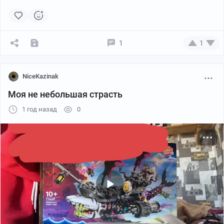
Пикабу
00:03
●
1
1
Больше видео
NiceKazinak
Все персонажи классической дилогии.
Моя не небольшая страсть
1/11
1 год назад
0