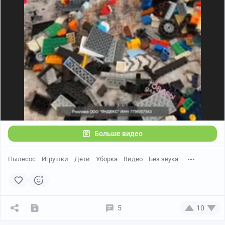
Больше видео
Пылесос
Игрушки
Дети
Уборка
Видео
Без звука
5
10