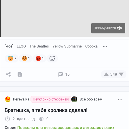
Пикабу
00:20
●
[моё]
LEGO
The Beatles
Yellow Submarine
Сборка
7
1
1
16
349
Perevalka
Всё обо всём
Неуклонно стервенею
Братишка, я тебе кролика сделал!
2 года назад
0
Серия
Приколы для деградировавших и деградирующих