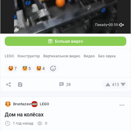
Пикабу
00:59
●
Больше видео
LEGO
Конструктор
Вертикальное видео
Видео
Без звука
7
5
4
28
413
Bruntazavr
LEGO
Дом на колёсах
1 год назад
0