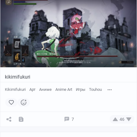
kikimifukuri
Kikimifukuri
Арт
Аниме
Anime Art
Игры
Touhou
7
46