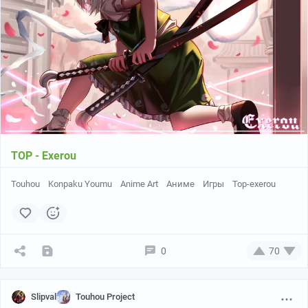
TOP - Exerou
Touhou
Konpaku Youmu
Anime Art
Аниме
Игры
Top-exerou
0
70
Slipval
Touhou Project