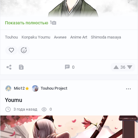
1
Показать полностью
Touhou
Konpaku Youmu
Аниме
Anime Art
Shimoda masaya
0
36
Mio12
Touhou Project
Youmu
3 года назад
0
Twitter