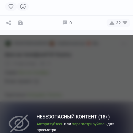
0
32
FRONTERGUARD001
Клубничный арт
18+
Фон на телефон#18 Youmu
4 года назад
0
Pixiv
Серия
Фон на телефон
Всем привет )))
Оригинал
Konpaku Youmu
НЕБЕЗОПАСНЫЙ КОНТЕНТ (18+)
Авторизуйтесь
или
зарегистрируйтесь
для
просмотра