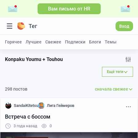
Вам письмо от HR
Тег
Вход
Горячее
Лучшее
Свежее
Подписки
Блоги
Темы
Konpaku Youmu + Touhou
Ещё теги
298 постов
сначала свежее
SandaiKitetsu
Лига Геймеров
Встреча с боссом
3 года назад
0