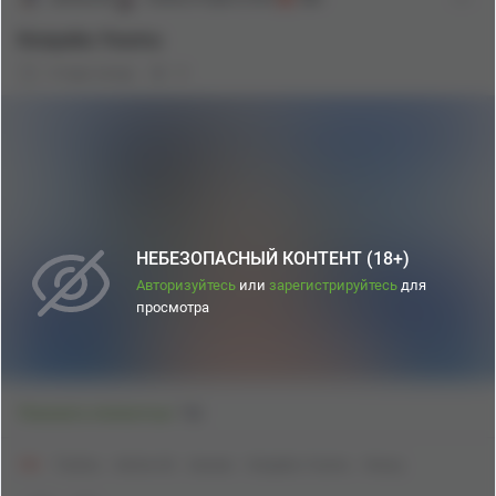
Konpaku Youmu
4 года назад
0
Twitter
НЕБЕЗОПАСНЫЙ КОНТЕНТ (18+)
Авторизуйтесь
или
зарегистрируйтесь
для
просмотра
Арт
1
Показать полностью
18+
Touhou
Anime Art
Аниме
Konpaku Youmu
Hossy