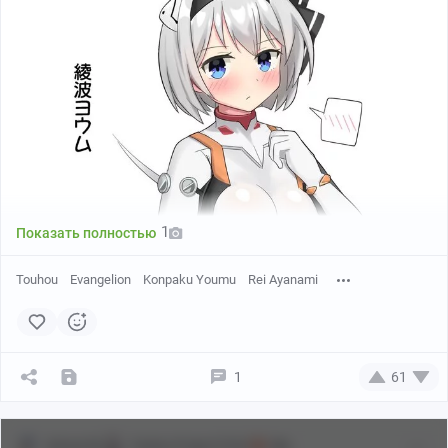
1
Показать полностью
Touhou
Evangelion
Konpaku Youmu
Rei Ayanami
1
61
skinner56
Touhou Project [18+]
18+