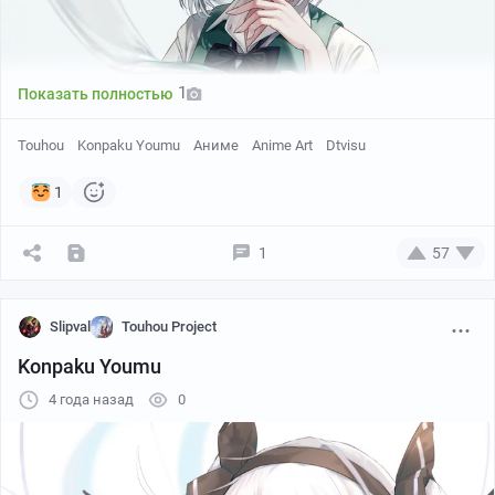
1
Показать полностью
Touhou
Konpaku Youmu
Аниме
Anime Art
Dtvisu
1
1
57
Slipval
Touhou Project
Всем добра
Konpaku Youmu
4 года назад
0
Pixiv