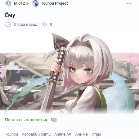
Mio12
Touhou Project
Ёму
3 года назад
0
1
Показать полностью
Touhou
Konpaku Youmu
Anime Art
Аниме
Игры