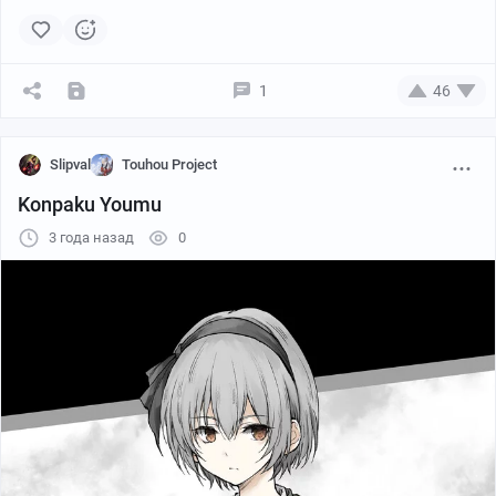
1
46
Slipval
Touhou Project
Konpaku Youmu
3 года назад
0
でよ