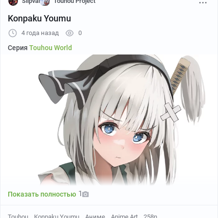
Slipval
Touhou Project
Konpaku Youmu
4 года назад
0
Серия
Touhou World
Twitter
1
Показать полностью
Touhou
Konpaku Youmu
Аниме
Anime Art
258n