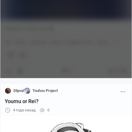
3
Показать полностью
18+
Touhou
Anime Art
Аниме
Konpaku Youmu
Hossy
3
26
Slipval
Touhou Project
Youmu or Rei?
Как выглядит
4 года назад
0