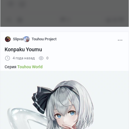
0
48
Slipval
Touhou Project
Konpaku Youmu
4 года назад
0
Серия
Touhou World
Pixiv