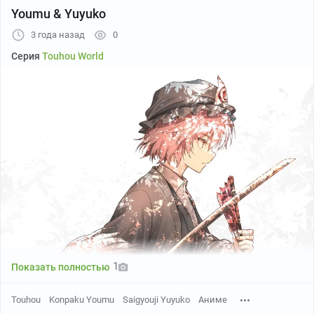
Youmu & Yuyuko
3 года назад
0
Серия
Touhou World
1
Показать полностью
Touhou
Konpaku Youmu
Saigyouji Yuyuko
Аниме