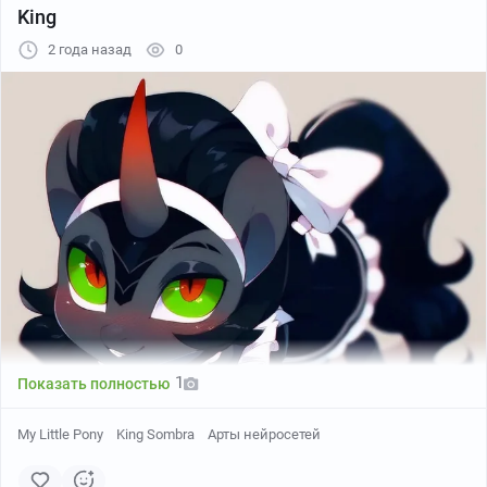
King
2 года назад
0
1
Показать полностью
My Little Pony
King Sombra
Арты нейросетей