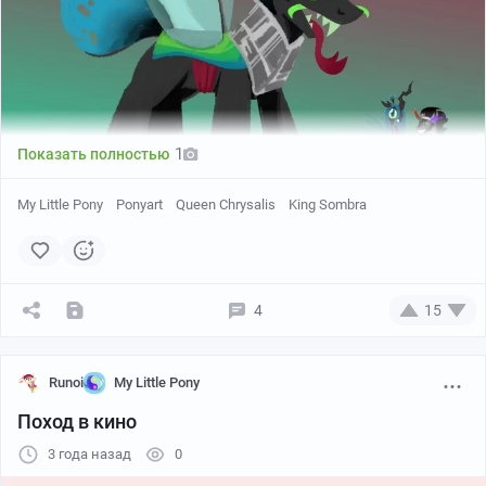
1
Показать полностью
My Little Pony
Ponyart
Queen Chrysalis
King Sombra
Artist: msponies
4
15
*Лизь*
Runoi
My Little Pony
Поход в кино
3 года назад
0