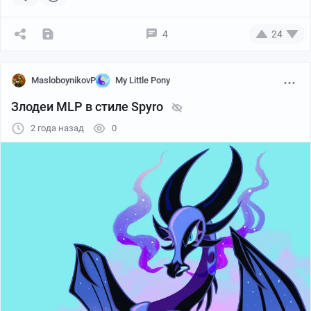
4
24
Источник
MasloboynikovP
My Little Pony
Злодеи MLP в стиле Spyro
2 года назад
0