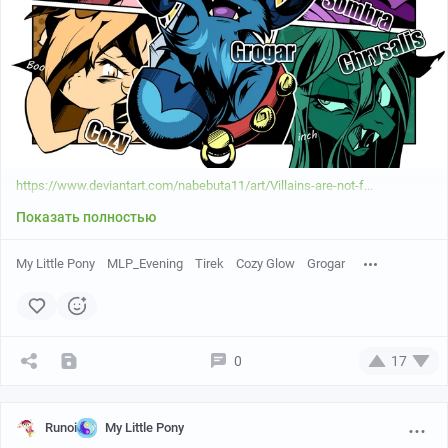
https://www.deviantart.com/nabebuta11/art/Villains-are-not-f...
Показать полностью
My Little Pony
MLP_Evening
Tirek
Cozy Glow
Grogar
0
17
Runoi
My Little Pony