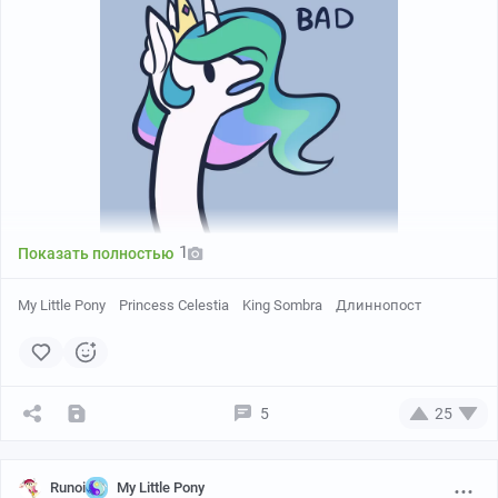
1
Показать полностью
My Little Pony
Princess Celestia
King Sombra
Длиннопост
5
25
Runoi
My Little Pony