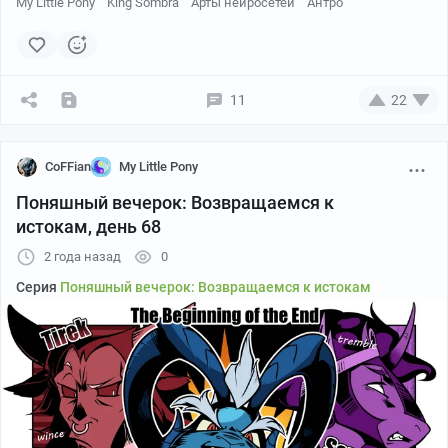
My Little Pony
King Sombra
Арты нейросетей
Антро
11
22
Источник
CoFFian
My Little Pony
Поняшный вечерок: Возвращаемся к
истокам, день 68
2 года назад
0
Серия
Поняшный вечерок: Возвращаемся к истокам