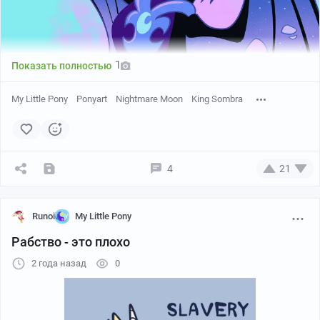
1
Показать полностью
My Little Pony
Ponyart
Nightmare Moon
King Sombra
4
21
Runoi
My Little Pony
Рабство - это плохо
2 года назад
0