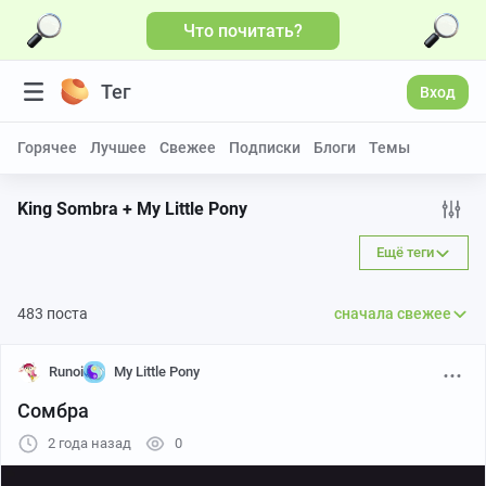
Что почитать?
Тег
Вход
Горячее
Лучшее
Свежее
Подписки
Блоги
Темы
King Sombra + My Little Pony
Ещё теги
483 поста
сначала свежее
Runoi
My Little Pony
Сомбра
2 года назад
0