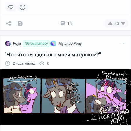
14
33
Fejar
My Little Pony
SG supremacy
"Что-что ты сделал с моей матушкой?"
2 года назад
0