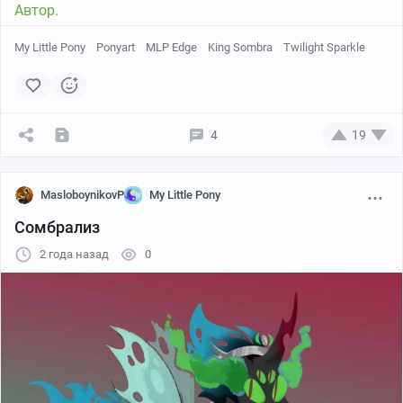
Автор.
My Little Pony
Ponyart
MLP Edge
King Sombra
Twilight Sparkle
4
19
MasloboynikovP
My Little Pony
Сомбрализ
2 года назад
0