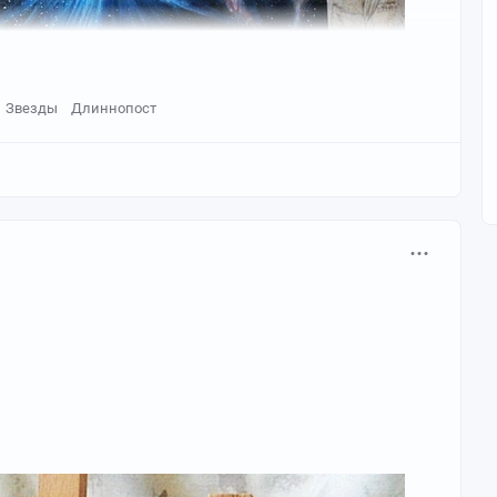
Звезды
Длиннопост
) на заказ.