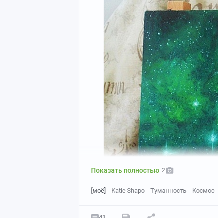
Ну и парочка новых обложечек)
Показать полностью
2
[моё]
Katie Shapo
Туманность
Космос
41