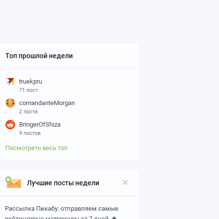
Топ прошлой недели
truekpru
71 пост
comandanteMorgan
2 поста
BringerOfShiza
9 постов
Посмотреть весь топ
Лучшие посты недели
Рассылка Пикабу: отправляем самые
🔥
рейтинговые материалы за 7 дней