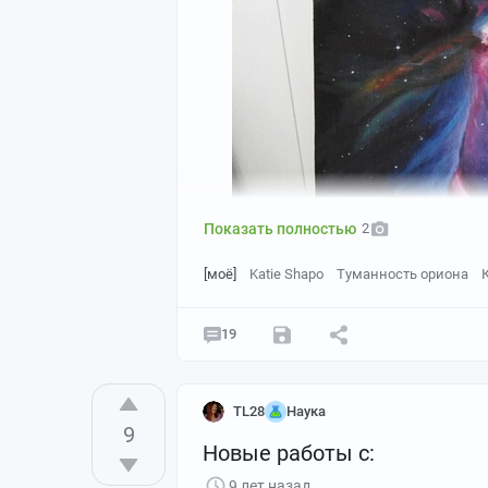
Показать полностью
2
[моё]
Katie Shapo
Туманность ориона
19
TL28
Наука
9
Новые работы с:
9 лет назад