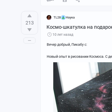
TL28
Наука
213
Космо-шкатулка на подаро
10 лет назад
Вечер добрый, Пикабу с:
Новый опыт в рисовании Космоса. С де
Картина с гигантским комплексом мол
Змееносца.
35х25 см.