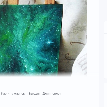
Картина маслом
Звезды
Длиннопост