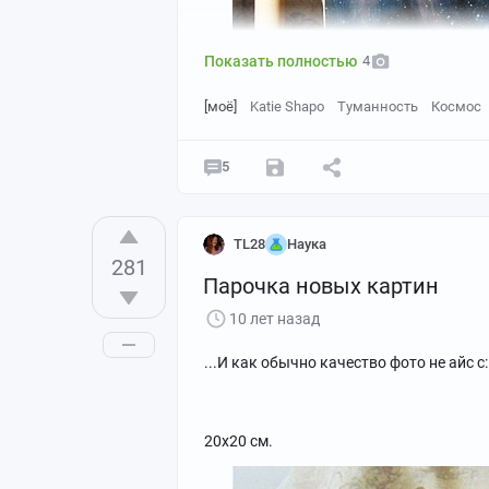
Показать полностью
4
[моё]
Katie Shapo
Туманность
Космос
5
TL28
Наука
281
Картина с туманностью Сердце (IC 1805
Парочка новых картин
32х32 см.
10 лет назад
...И как обычно качество фото не айс с:
20х20 см.