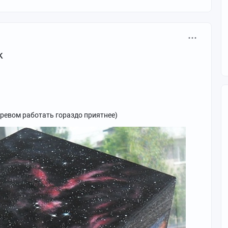
к
ревом работать гораздо приятнее)
екулярных облаков и туманностей около звезды Ро