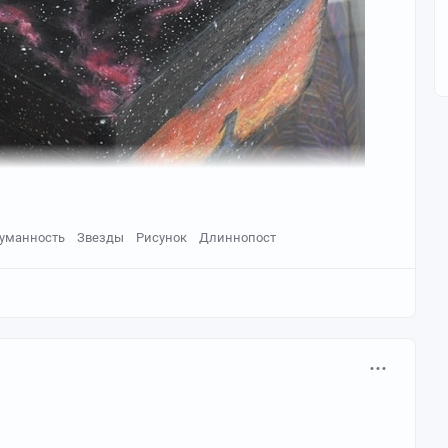
уманность
Звезды
Рисунок
Длиннопост
) в созвездии Кассиопея