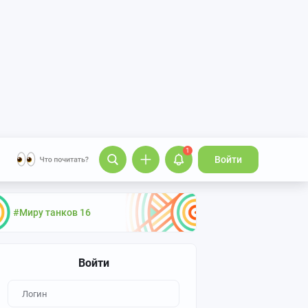
1
Войти
#Миру танков 16
Войти