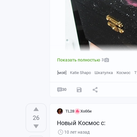
Показать полностью
3
Прекрасных снов и удачной недели! :3
[моё]
Katie Shapo
Шкатулка
Космос
Т
30
TL28
Хобби
26
Крышка с туманностью Сердце (IC 1805
Новый Космос с:
10 лет назад