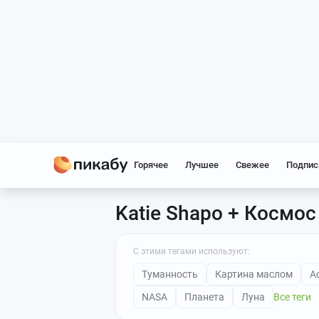
Горячее
Лучшее
Свежее
Подпис
Katie Shapo + Космос
С этими тегами используют:
Туманность
Картина маслом
А
NASA
Планета
Луна
Все теги