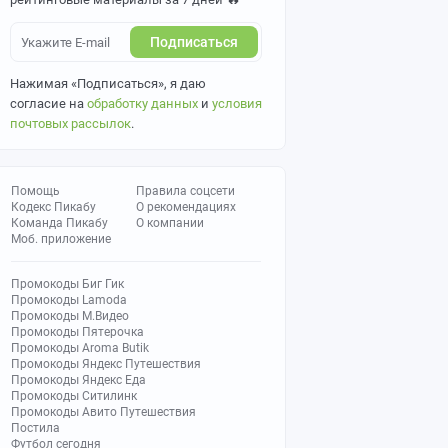
Подписаться
Нажимая «Подписаться», я даю
согласие на
обработку данных
и
условия
почтовых рассылок
.
Помощь
Правила соцсети
Кодекс Пикабу
О рекомендациях
Команда Пикабу
О компании
Моб. приложение
Промокоды Биг Гик
Промокоды Lamoda
Промокоды М.Видео
Промокоды Пятерочка
Промокоды Aroma Butik
Промокоды Яндекс Путешествия
Промокоды Яндекс Еда
Промокоды Ситилинк
Промокоды Авито Путешествия
Постила
Футбол сегодня