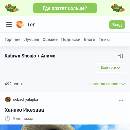
Где платят больше?
Тег
Вход
Горячее
Лучшее
Свежее
Подписки
Блоги
Темы
Katawa Shoujo + Аниме
Ещё теги
492 поста
сначала свежее
sobachyalapka
Ханако Икезава
9 лет назад