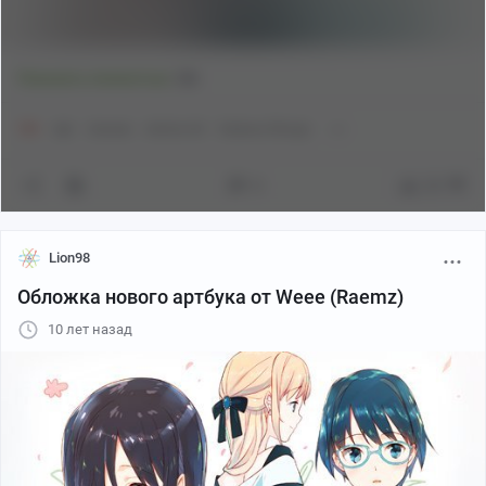
2
Показать полностью
18+
Арт
Аниме
Anime Art
Katawa Shoujo
8
23
Lion98
Обложка нового артбука от Weee (Raemz)
10 лет назад
Beauty and Strangeness - 20-страничный артбук с