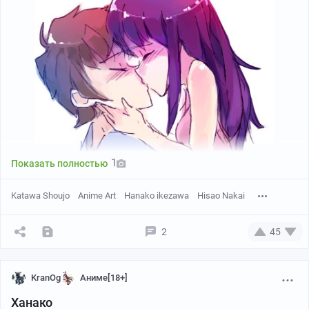
1
Показать полностью
Katawa Shoujo
Anime Art
Hanako ikezawa
Hisao Nakai
2
45
KranOg
Аниме[18+]
Ханако