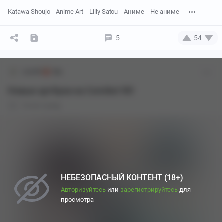
Katawa Shoujo
Anime Art
Lilly Satou
Аниме
Не аниме
5
54
Lion98
18+
Новые артбуки на Comiket 90!
10 лет назад
НЕБЕЗОПАСНЫЙ КОНТЕНТ (18+)
Авторизуйтесь
или
зарегистрируйтесь
для
просмотра