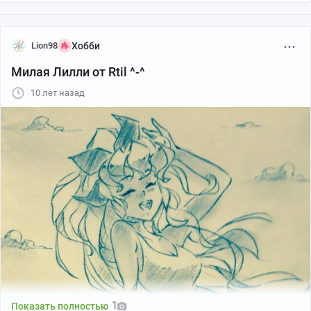
Lion98
Хобби
Милая Лилли от Rtil ^-^
10 лет назад
1
Показать полностью