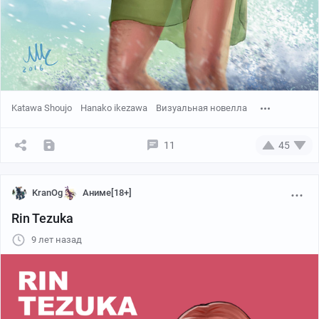
Katawa Shoujo
Hanako ikezawa
Визуальная новелла
11
45
KranOg
Аниме[18+]
Rin Tezuka
9 лет назад