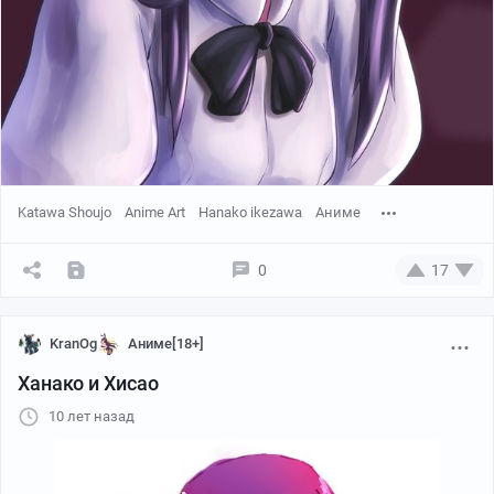
Katawa Shoujo
Anime Art
Hanako ikezawa
Аниме
0
17
KranOg
Аниме[18+]
Ханако и Хисао
10 лет назад