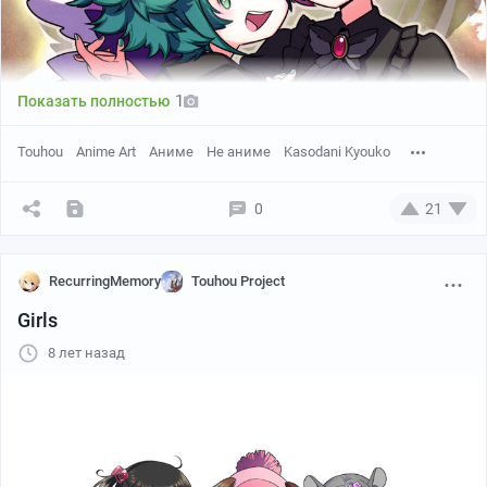
1
Показать полностью
Touhou
Anime Art
Аниме
Не аниме
Kasodani Kyouko
0
21
RecurringMemory
Touhou Project
Girls
8 лет назад