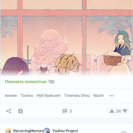
pixiv
pixiv
1
Показать полностью
Аниме
Touhou
Hijiri Byakuren
Toramaru Shou
Nazrin
3
24
RecurringMemory
Touhou Project