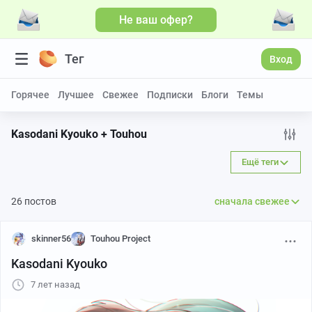
Не ваш офер?
Тег
Вход
Горячее
Лучшее
Свежее
Подписки
Блоги
Темы
Kasodani Kyouko + Touhou
Ещё теги
26 постов
сначала свежее
skinner56
Touhou Project
Kasodani Kyouko
7 лет назад