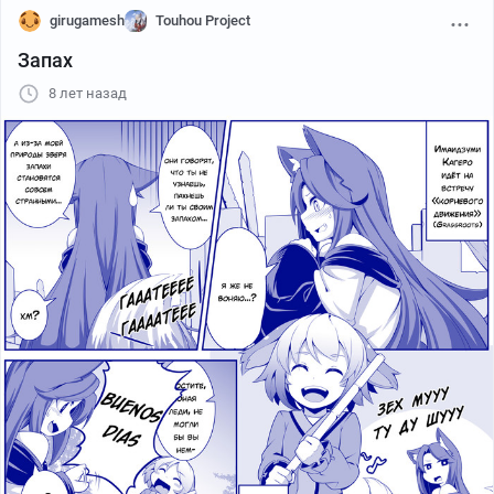
girugamesh
Touhou Project
Запах
8 лет назад
pixiv