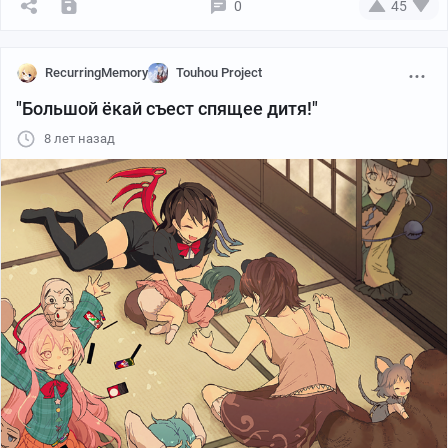
0
45
RecurringMemory
Touhou Project
"Большой ёкай съест спящее дитя!"
8 лет назад