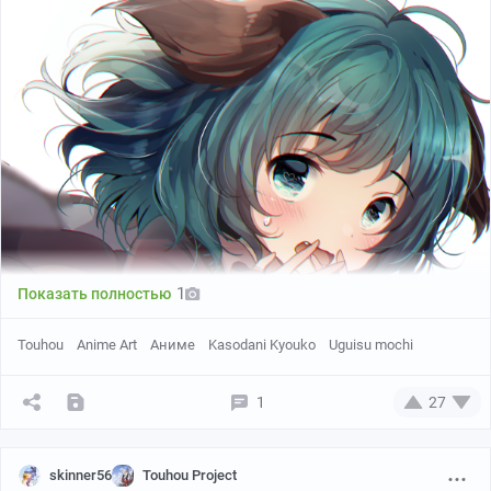
1
Показать полностью
Touhou
Anime Art
Аниме
Kasodani Kyouko
Uguisu mochi
1
27
skinner56
Touhou Project