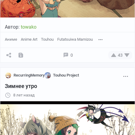
Автор:
towako
Аниме
Anime Art
Touhou
Futatsuiwa Mamizou
0
43
RecurringMemory
Touhou Project
Зимнее утро
8 лет назад