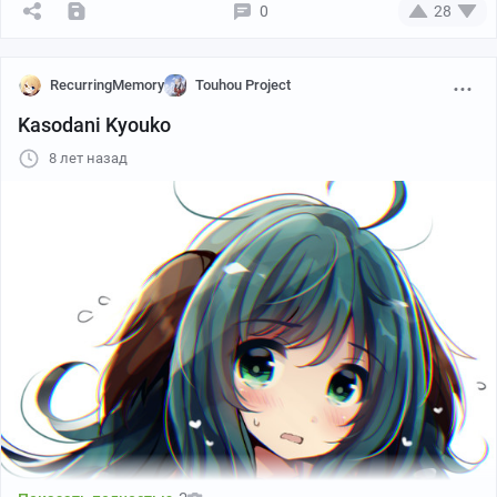
0
28
RecurringMemory
Touhou Project
Kasodani Kyouko
8 лет назад
Pixiv