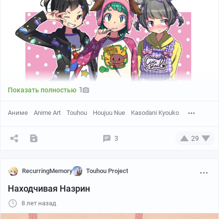
Pixiv
1
Показать полностью
Аниме
Anime Art
Touhou
Houjuu Nue
Kasodani Kyouko
3
29
RecurringMemory
Touhou Project
Находчивая Назрин
8 лет назад