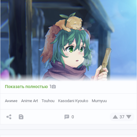
1
Показать полностью
Аниме
Anime Art
Touhou
Kasodani Kyouko
Mumyuu
0
37