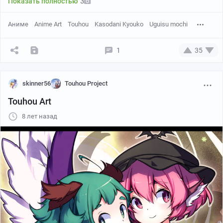
3
Показать полностью
Аниме
Anime Art
Touhou
Kasodani Kyouko
Uguisu mochi
1
35
skinner56
Touhou Project
Touhou Art
8 лет назад