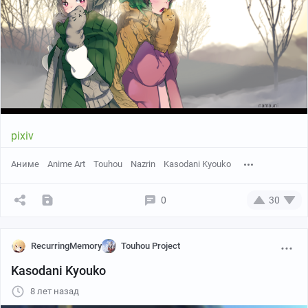
pixiv
Аниме
Anime Art
Touhou
Nazrin
Kasodani Kyouko
0
30
RecurringMemory
Touhou Project
Kasodani Kyouko
8 лет назад