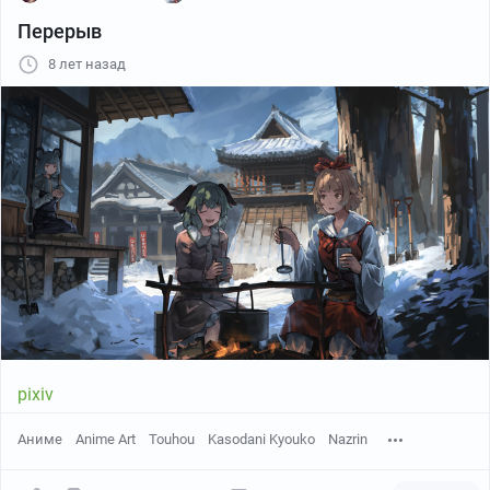
Перерыв
8 лет назад
Автор:
towako
pixiv
Аниме
Anime Art
Touhou
Kasodani Kyouko
Nazrin