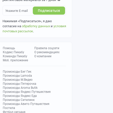
Подписаться
Нажимая «Подписаться», я даю
согласие на
обработку данных
и
условия
почтовых рассылок
.
Помощь
Правила соцсети
Кодекс Пикабу
О рекомендациях
Команда Пикабу
О компании
Моб. приложение
Промокоды Биг Гик
Промокоды Lamoda
Промокоды М.Видео
Промокоды Пятерочка
Промокоды Aroma Butik
Промокоды Яндекс Путешествия
Промокоды Яндекс Еда
Промокоды Ситилинк
Промокоды Авито Путешествия
Постила
Футбол сегодня