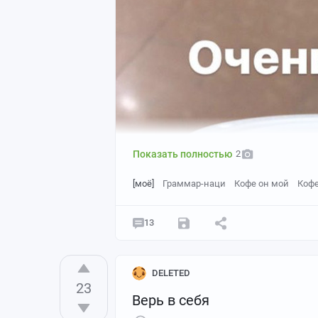
Показать полностью
2
[моё]
Граммар-наци
Кофе он мой
Коф
13
DELETED
23
Верь в себя