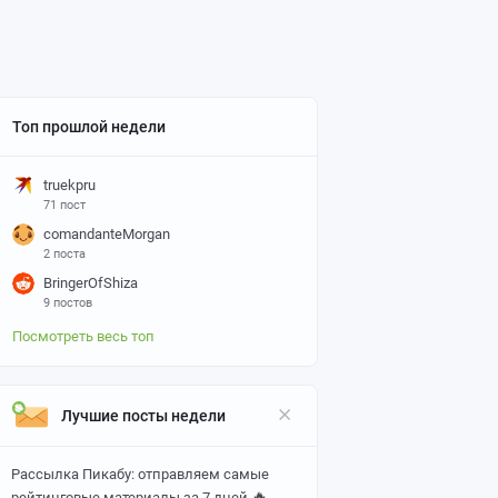
Топ прошлой недели
truekpru
71 пост
comandanteMorgan
2 поста
BringerOfShiza
9 постов
Посмотреть весь топ
Лучшие посты недели
Рассылка Пикабу: отправляем самые
🔥
рейтинговые материалы за 7 дней