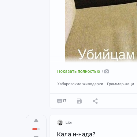
Показать полностью
1
Хабаровские живодерки
Граммар-наци
17
Libr
Кала н-нада?