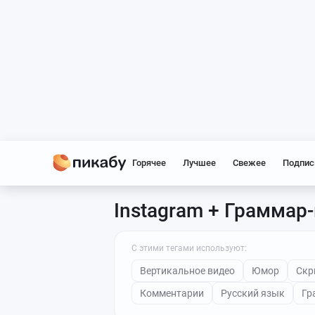
Горячее
Лучшее
Свежее
Подпис
Instagram + Граммар
С этими тегами используют:
Вертикальное видео
Юмор
Скр
Комментарии
Русский язык
Гр
Все теги