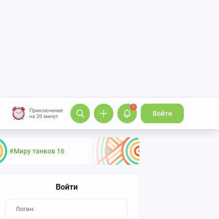
1
Войти
#Миру танков 16
Войти