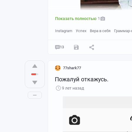
Показать полностью
1
Instagram
Успех
Вера в себя
Граммар-
.
.
13
.
.
.
77shark77
.
Пожалуй откажусь.
.
.
9 лет назад
.
.