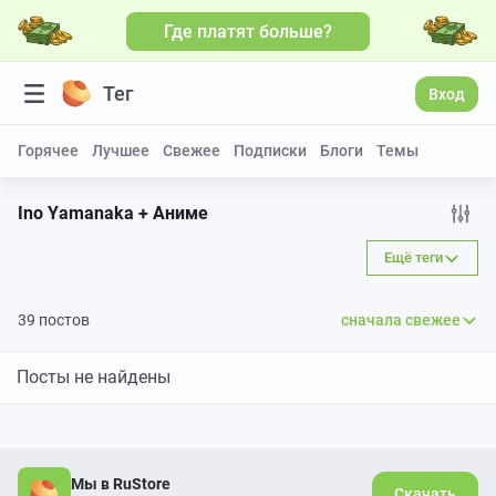
Где платят больше?
Тег
Вход
Горячее
Лучшее
Свежее
Подписки
Блоги
Темы
Ino Yamanaka + Аниме
Ещё теги
39 постов
сначала свежее
Посты не найдены
Мы в RuStore
Скачать