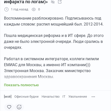
– поделитесь опытом: куда бежали, кому кричали,
инфаркта по логам)»
что получили в результате?
1 год назад
0
Научная организация труда
Воспоминание разблокировано. Подписываюсь под
каждым словом: распил мощнейший был. 2012-2014.
Пошла медицинская реформа и в ИТ сфере. До этого
даже не было электронной очереди. Люди срались в
очередях.
Работал в системном интеграторе, коллеги пилили
ЕМИАС для Москвы, а именно ИТ компании)))
Электронная Москва. Заказчик министерство
здравоохранения Москвы.
Показать полностью
[моё]
Офисные будни
Начальство
IT
Увольнение