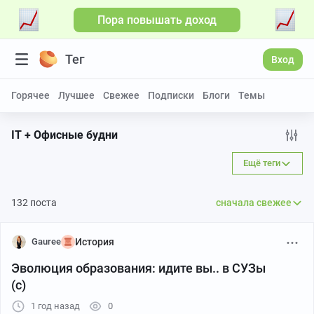
Пора повышать доход
Тег
Вход
Горячее
Лучшее
Свежее
Подписки
Блоги
Темы
IT + Офисные будни
Ещё теги
132 поста
сначала свежее
Gauree
История
Эволюция образования: идите вы.. в СУЗы
(с)
1 год назад
0