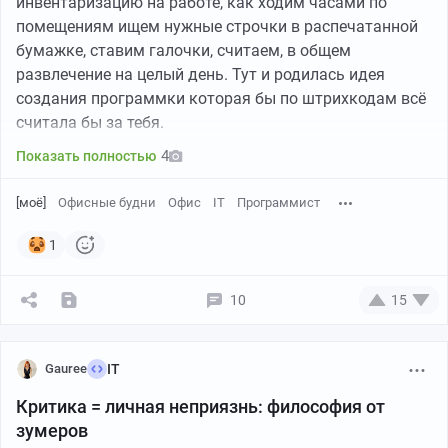
инвентаризацию на работе, как ходим часами по
хорошо, но на всех его не хватит. Да и не надо. Идите-
помещениям ищем нужные строчки в распечатанной
ка вы, граждане, в ССУЗы – то есть в средние
бумажке, ставим галочки, считаем, в общем
специальные учебные заведения, они же старые
развлечение на целый день. Тут и родилась идея
добрые ПТУ. Там выучат на кого хош: хоть на токаря,
создания программки которая бы по штрихкодам всё
хоть на пекаря.
считала бы за тебя.
4
Получайте рабочие специальности, чешите занимать
Показать полностью
пустующие рабочие места.
[моё]
Офисные будни
Офис
IT
Программист
Кто мы такие, конечно, чтобы спорить с министром
1
труда. Он человек информированный, грамотный, да и
сам явно не чурается работы, судя по его подтянутому
виду… а, нет, простите, это поисковик нам подсунул
10
15
фото министра труда СССР. Вычеркните последние
фразы из протокола пожалуйста, спасибо.
Gauree
IT
Да, так вот: министр большо-ой, ему видней. Но
Критика = личная неприязнь: философия от
душой кривить не надо.
зумеров