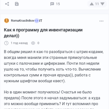
15
11
RomaKrasilnikov
IT
Как я программу для инвентаризации
делал))
1 год назад
0
В общем решил я как-то разобраться с штрих-кодами,
всегда меня манили эти странные прямоугольные
штуки с палочками и циферками. Почти пол недели
ушло на то, чтобы получить хоть что-то. Вычисление
контрольных сумм и прочая ерунда)), работа с
Вот уже зарплаты сварщиков выше, чем зарплаты
нужным шрифтом вообще квест).
айтишников. Вот престиж рабочих профессий растёт
неостановимо, молочные реки с мармеладными
Но в один момент получилось! Счастья не было
корабликами текут к заводским проходным.
предела) После этого я начал задумываться: а куда
это можно вообще применить? И тут вспомнил про
И вообще, высшее образование – это, конечно,