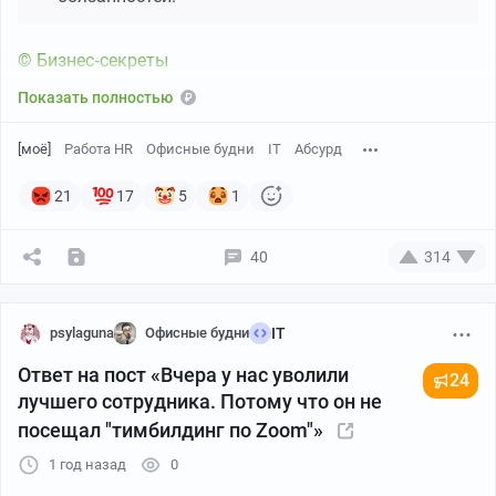
© Бизнес‑секреты
Показать полностью
[моё]
Работа HR
Офисные будни
IT
Абсурд
21
17
5
1
40
314
psylaguna
Офисные будни
IT
Ответ на пост «Вчера у нас уволили
24
лучшего сотрудника. Потому что он не
посещал "тимбилдинг по Zoom"»
1 год назад
0