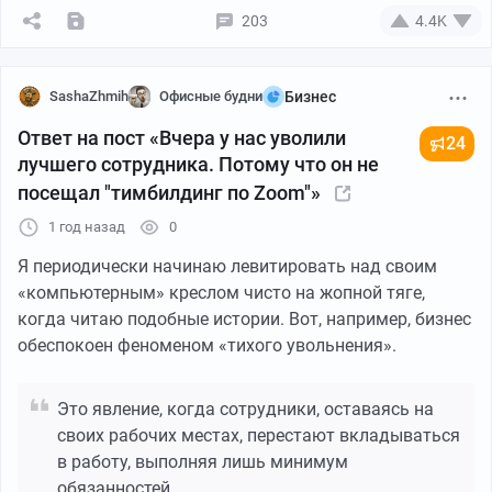
203
4.4K
Создатель этого отдельного круга ада был душнила
шокапец. Когда нам в принудительном порядке было
велено присутствовать на видеочате с нутрициологом,
SashaZhmih
Офисные будни
Бизнес
вместо того, чтобы решать текущие проблемы,
Ответ на пост «Вчера у нас уволили
которых скопилось уже достаточно много, я таки
24
лучшего сотрудника. Потому что он не
ушел оттуда одним днем.
посещал "тимбилдинг по Zoom"»
А потом вспоминалось как он нам рассказывал, что
1 год назад
0
аналогичные компании в соседних регионах делают
Я периодически начинаю левитировать над своим
прибыль с 2-3 раза больше, чем у нас. Наверно потому,
«компьютерным» креслом чисто на жопной тяге,
что они работали, а не пиздели за командный дух.
когда читаю подобные истории. Вот, например, бизнес
обеспокоен феноменом «тихого увольнения».
Это явление, когда сотрудники, оставаясь на
своих рабочих местах, перестают вкладываться
в работу, выполняя лишь минимум
обязанностей.