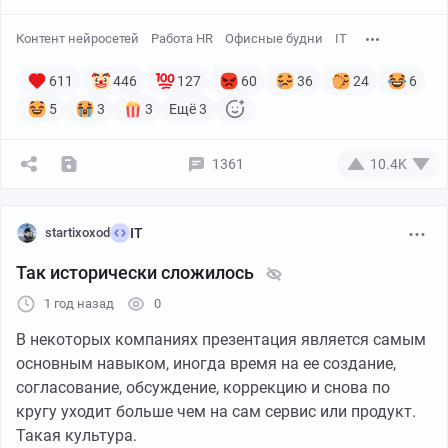
Контент нейросетей
Работа HR
Офисные будни
IT
611
446
127
60
36
24
6
5
3
3
Ещё 3
1361
10.4K
startixoxod
IT
Так исторически сложилось
1 год назад
0
В некоторых компаниях презентация является самым
основным навыком, иногда время на ее создание,
согласование, обсуждение, коррекцию и снова по
кругу уходит больше чем на сам сервис или продукт.
Такая культура.