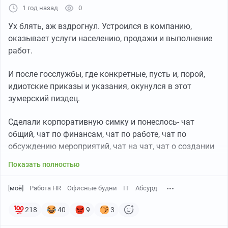
1 год назад
0
Ух блять, аж вздрогнул. Устроился в компанию,
оказывает услуги населению, продажи и выполнение
работ.
И после госслужбы, где конкретные, пусть и, порой,
идиотские приказы и указания, окунулся в этот
зумерский пиздец.
Сделали корпоративную симку и понеслось- чат
общий, чат по финансам, чат по работе, чат по
обсуждению мероприятий, чат на чат, чат о создании
нового чата на чат, чат с фоточками ребенка
Показать полностью
учредителя компании и все это днище. 4 дня в неделю
первая половина дня проходила в пустом пиздеже в
[моё]
Работа HR
Офисные будни
IT
Абсурд
видеоконференции. Обязательно ежедневное
прочтение и, сука, ебучая "обратная связь" по книжке,
218
40
9
3
которую писал упоротый графоман.