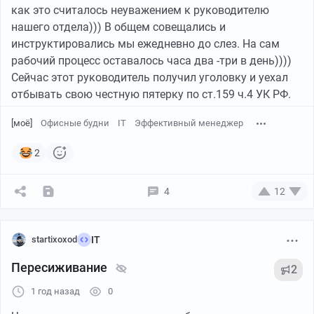
как это считалось неуважением к руководителю
нашего отдела))) В общем совещались и
инструктировались мы ежедневно до слез. На сам
рабочий процесс оставалось часа два -три в день))))
Сейчас этот руководитель получил уголовку и уехал
отбывать свою честную пятерку по ст.159 ч.4 УК РФ.
[моё]
Офисные будни
IT
Эффективный менеджер
2
4
12
startixoxod
IT
Пересиживание
2
1 год назад
0