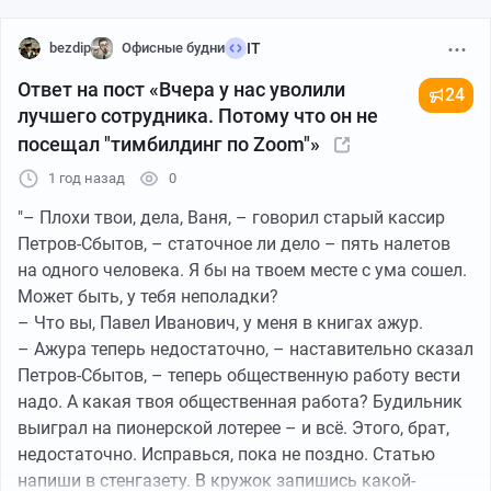
телефону прямым текстом уже послала в пешее
эротическое заместителя директора. Могла ли я
bezdip
Офисные будни
IT
промолчать и просто ответить на вопрос,
Ответ на пост «Вчера у нас уволили
24
зарегистрирована ли я на госуслугах? Да, могла.
лучшего сотрудника. Потому что он не
Хотела ли я? Нет. Жалею ли я? Ни о чем не жалею!
посещал "тимбилдинг по Zoom"»
Тётя, надо сказать, оказалась злопамятная и как
только представилась возможность уволить меня
1 год назад
0
одним днем, она непримянула этим шансом
"– Плохи твои, дела, Ваня, – говорил старый кассир
воспользоваться. Тащемта, я не первая, таких
Петров-Сбытов, – статочное ли дело – пять налетов
несогласных за пару лет уволено не меньше 50
на одного человека. Я бы на твоем месте с ума сошел.
человек. Это не прогульщики, не тупорезы, а
Может быть, у тебя неполадки?
специалисты, много лет работавшие в учреждении,
– Что вы, Павел Иванович, у меня в книгах ажур.
знающие специфику и т.п. Вот такой эффективный
– Ажура теперь недостаточно, – наставительно сказал
менеджмент.
Петров-Сбытов, – теперь общественную работу вести
надо. А какая твоя общественная работа? Будильник
Upd: стоило добавить в начале поста, что тс - чсвшная
выиграл на пионерской лотерее – и всё. Этого, брат,
белая богатая женщина в декрет ном отпуске 😅
недостаточно. Исправься, пока не поздно. Статью
Справедливости ради, отмечу, что мой отдел
напиши в стенгазету. В кружок запишись какой-
сократили, пока я рожала, о чем меня не уведомили.