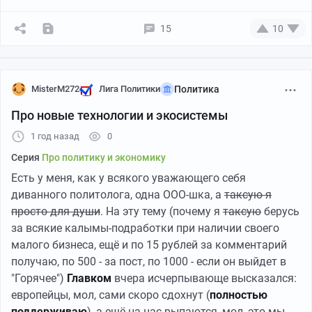
15
10
MisterM272
Лига Политики
Политика
Про новые технологии и экосистемы
1 год назад
0
Серия
Про политику и экономику
Есть у меня, как у всякого уважающего себя
диванного политолога, одна ООО-шка, а
таксую я
просто для души
. На эту тему (почему я
таксую
берусь
за всякие калымы-подработки при наличии своего
малого бизнеса, ещё и по 15 рублей за комментарий
получаю, по 500 - за пост, по 1000 - если он выйдет в
"Горячее")
Главком
вчера исчерпывающе высказался:
европейцы, мол, сами скоро сдохнут (
полностью
поддерживаю
), а ещё на нас рыпаются, мол, это мы