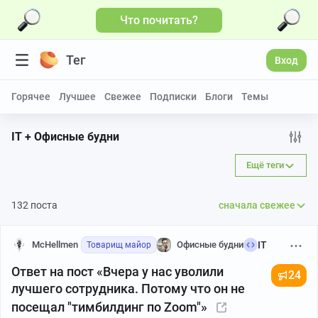
Что почитать?
Тег
Вход
Горячее
Лучшее
Свежее
Подписки
Блоги
Темы
IT + Офисные будни
Ещё теги
132 поста
сначала свежее
McHellmen
Офисные будни
IT
Товарищ майор
Ответ на пост «Вчера у нас уволили
24
лучшего сотрудника. Потому что он не
посещал "тимбилдинг по Zoom"»