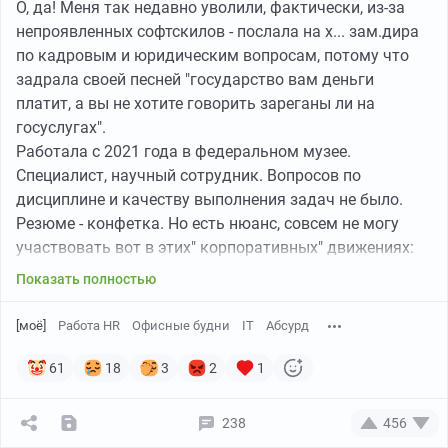
О, да! Меня так недавно уволили, фактически, из-за
непроявленных софтскилов - послала на х... зам.дира
по кадровым и юридическим вопросам, потому что
задрала своей песней "государство вам деньги
платит, а вы не хотите говорить зареганы ли на
госуслугах".
Работала с 2021 года в федеральном музее.
Специалист, научный сотрудник. Вопросов по
дисциплине и качеству выполнения задач не было.
Резюме - конфетка. Но есть нюанс, совсем не могу
участвовать вот в этих" корпоративных" движениях:
скинуться всем миром на нужды бедствующих, резко
Показать полностью
подорваться и писать какую-то ерунду для того,
чтобы руководство отчиталось перед вышестоящими,
[моё]
Работа HR
Офисные будни
IT
Абсурд
бежать ставить очередную прививку и пр. Думаю, не
нужно объяснять, какие бредовые требования иногда
61
18
3
2
1
посещают руководителей в гос.учреждениях,
фантазии их безграничны!
238
456
И вот дождалась. Перед выходом в декрет с психу по