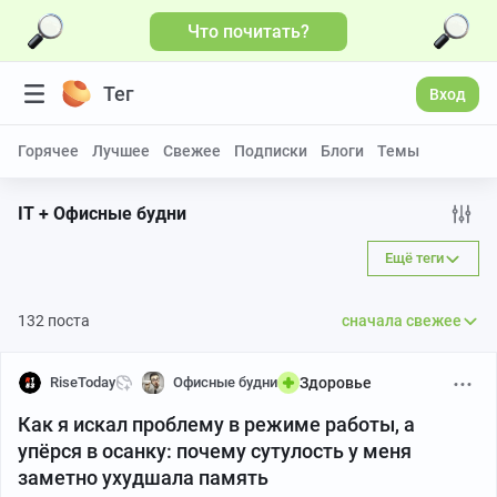
Что почитать?
Тег
Вход
Горячее
Лучшее
Свежее
Подписки
Блоги
Темы
IT + Офисные будни
Ещё теги
132 поста
сначала свежее
RiseToday
Офисные будни
Здоровье
Как я искал проблему в режиме работы, а
упёрся в осанку: почему сутулость у меня
заметно ухудшала память