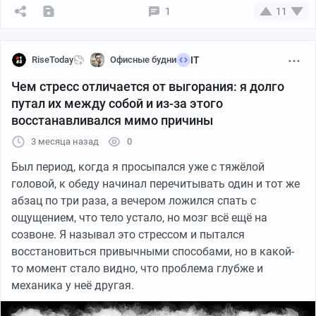
1
11
RiseToday
Офисные будни
IT
Чем стресс отличается от выгорания: я долго
путал их между собой и из-за этого
восстанавливался мимо причины
Кто узнал себя?
3 месяца назад
0
Пару лет назад я начал замечать странную вещь: к
Был период, когда я просыпался уже с тяжёлой
середине дня я хуже держал в голове простые рабочие
головой, к обеду начинал перечитывать один и тот же
детали. После двух созвонов подряд мог открыть
абзац по три раза, а вечером ложился спать с
документ и буквально зависнуть, потому что уже не
ощущением, что тело устало, но мозг всё ещё на
помнил, зачем туда вообще зашёл.
созвоне. Я называл это стрессом и пытался
восстановиться привычными способами, но в какой-
Где это начало мешать по-настоящему
то момент стало видно, что проблема глубже и
механика у неё другая.
Сначала я списывал всё на обычный перегруз. Работа
в маркетинге легко это позволяет: несколько задач в