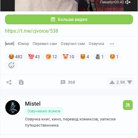
Пикабу
00:42
●
Больше видео
https://t.me/cjvoice/538
[моё]
Юмор
Перевел сам
Озвучил сам
Озвучка
482
43
12
10
4
1
1
368
2.9K
Mistel
Озвучиваю всякое
Озвучка книг, кино, перевод комиксов, записки
путешественника