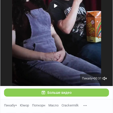
Пикабу
00:31
●
Больше видео
Пикабу+
Юмор
Попкорн
Масло
Crackermilk