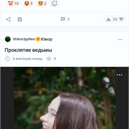
10
3
2
3
34
WakeUppNeo
Юмор
Проклятие ведьмы
6 месяцев назад
0