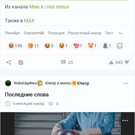
Из канала
Мем в глаз попал
Также в
МАХ
Пикабу+
Crackermilk
Полиция
Расистский юмор
Тост
130
11
3
1
1
1
1
23
443
WakeUppNeo
Юмор и мемы
Юмор
Последние слова
6 месяцев назад
0