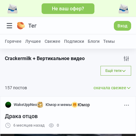
Не ваш офер?
Больше видео
Тег
Вход
Горячее
Лучшее
Свежее
Подписки
Блоги
Темы
Crackermilk + Вертикальное видео
Ещё теги
157 постов
сначала свежее
WakeUppNeo
Юмор и мемы
Юмор
Драка отцов
6 месяцев назад
0