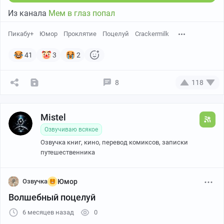
Из канала
Мем в глаз попал
Пикабу+
Юмор
Проклятие
Поцелуй
Crackermilk
41
3
2
8
118
Mistel
Озвучиваю всякое
Озвучка книг, кино, перевод комиксов, записки
путешественника
Озвучка
Юмор
Волшебный поцелуй
6 месяцев назад
0