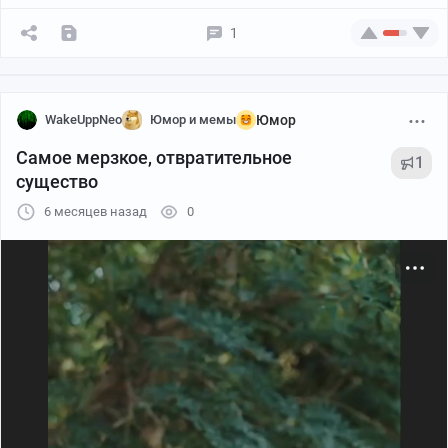
1
WakeUppNeo
Юмор и мемы
Юмор
Самое мерзкое, отвратительное
1
существо
6 месяцев назад
0