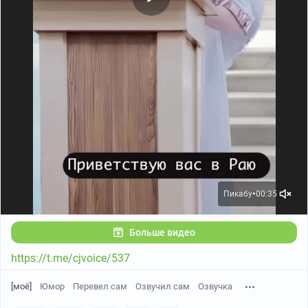
Пикабу
00:35
●
Больше видео
https://t.me/cjvoice/537
[моё]
Юмор
Перевел сам
Озвучил сам
Озвучка