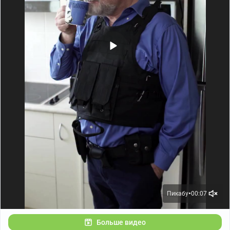
Пикабу
00:07
●
Больше видео