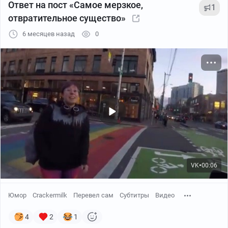
Ответ на пост «Самое мерзкое,
1
отвратительное существо»
6 месяцев назад
0
VK
00:06
●
Юмор
Crackermilk
Перевел сам
Субтитры
Видео
4
2
1