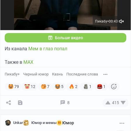
Пикабу
00:43
●
Больше видео
Из канала
Мем в глаз попал
Также в
МАХ
Пикабу+
Черный юмор
Казнь
Последние слова
79
12
7
5
2
1
1
8
415
Unkar
Юмор и мемы
Юмор