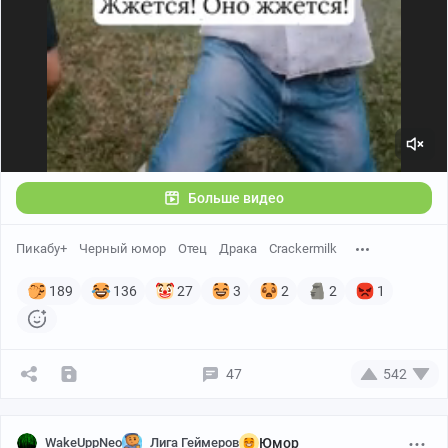
Больше видео
Пикабу+
Черный юмор
Отец
Драка
Crackermilk
189
136
27
3
2
2
1
47
542
WakeUppNeo
Лига Геймеров
Юмор