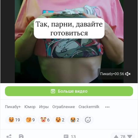
Пикабу
00:56
●
Больше видео
Пикабу+
Юмор
Игры
Ограбление
Crackermilk
19
9
6
2
2
13
78