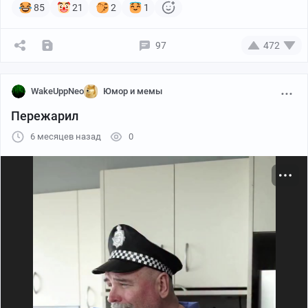
85
21
2
1
97
472
WakeUppNeo
Юмор и мемы
Пережарил
6 месяцев назад
0