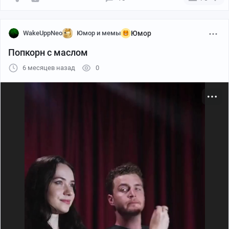
WakeUppNeo
Юмор и мемы
Юмор
Попкорн с маслом
6 месяцев назад
0