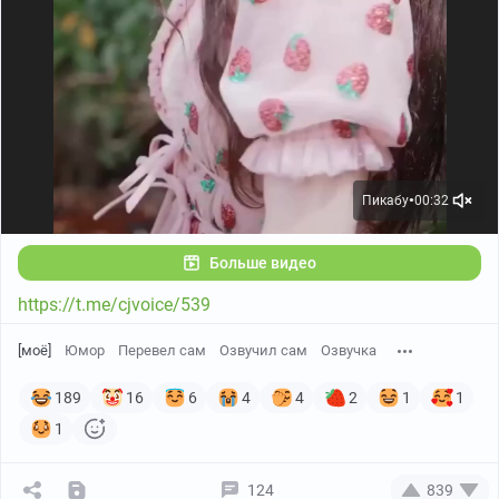
Пикабу
00:32
●
Больше видео
https://t.me/cjvoice/539
[моё]
Юмор
Перевел сам
Озвучил сам
Озвучка
189
16
6
4
4
2
1
1
1
124
839