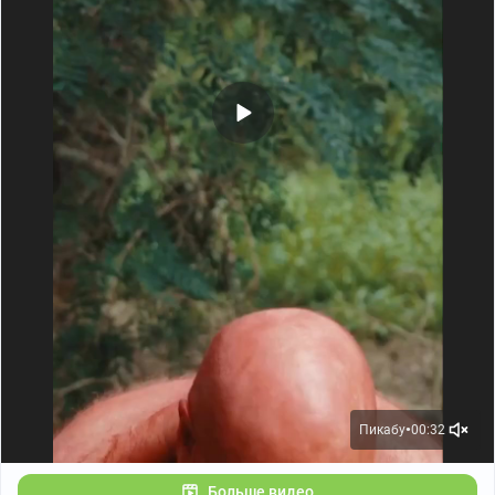
Пикабу
00:32
●
Больше видео