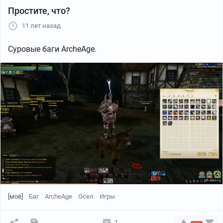
Простите, что?
11 лет назад
Суровые баги ArcheAge.
[моё]
Баг
ArcheAge
Осел
Игры
1