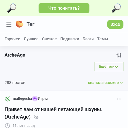
Что почитать?
Больше видео
Тег
Вход
Горячее
Лучшее
Свежее
Подписки
Блоги
Темы
ArcheAge
Ещё теги
288 постов
сначала свежее
maltegosha
Игры
Привет вам от нашей летающей шхуны.
(ArcheAge)
11 лет назад