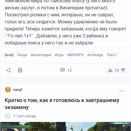
чемпионом мира по тайскому боксу (у него много
веских заслуг, я потом в Википедии прочитал).
Посмотрел ролики с ним, интервью, он не соврал,
голос его, все сходится. Моему удивлению не было
предела! Теперь кажется забавным, когда ему говорят
- "Го пвп 1х1" . Добавлю, у него уже 3 ребенка и
победные пояса у него так и не забрали.
[моё]
Люди
Википедия
Игры
MMORPG
ArcheAge
Текст
12
10
nanyl
Кратко о том, как я готовлюсь к завтрашнему
экзамену
11 лет назад