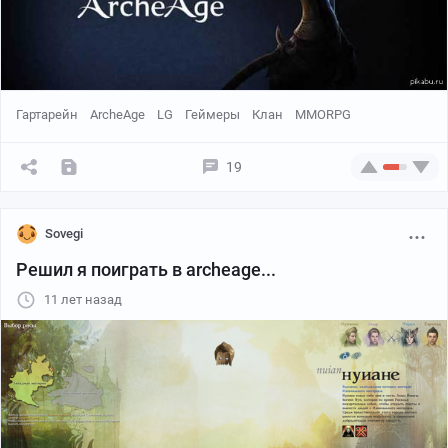
Гартарейн
ArcheAge
LG
Геймеры
Клан
MMORPG
19
Sovegi
Решил я поиграть в archeage...
11 лет назад