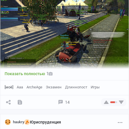
1
Показать полностью
[моё]
Ааа
ArcheAge
Экзамен
Длиннопост
Игры
14
haukry
Юриспруденция