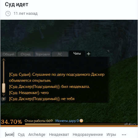
Суд идет
11 лет назад
[моё]
Суд
ArcheAge
Неадекват
Недоразумение
Игры