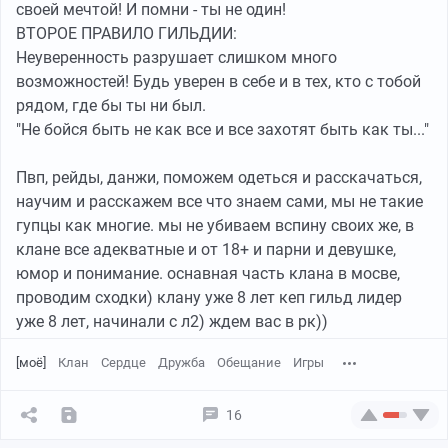
своей мечтой! И помни - ты не один!
ВТОРОЕ ПРАВИЛО ГИЛЬДИИ:
Неуверенность разрушает слишком много
возможностей! Будь уверен в себе и в тех, кто с тобой
рядом, где бы ты ни был.
"Не бойся быть не как все и все захотят быть как ты..."
Пвп, рейды, данжи, поможем одеться и расскачаться,
научим и расскажем все что знаем сами, мы не такие
гупцы как многие. мы не убиваем вспину своих же, в
клане все адекватные и от 18+ и парни и девушке,
юмор и понимание. оснавная часть клана в мосве,
проводим сходки) клану уже 8 лет кеп гильд лидер
уже 8 лет, начинали с л2) ждем вас в рк))
[моё]
Клан
Сердце
Дружба
Обещание
Игры
16