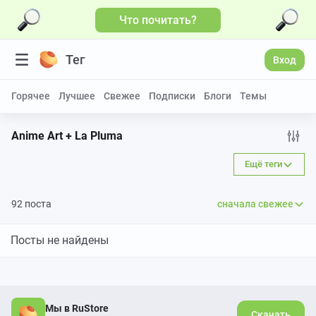
Что почитать?
Тег
Вход
Горячее
Лучшее
Свежее
Подписки
Блоги
Темы
Anime Art + La Pluma
Ещё теги
92 поста
сначала свежее
Посты не найдены
Мы в RuStore
Скачать