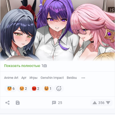
1
Показать полностью
Anime Art
Арт
Игры
Genshin Impact
Beidou
6
2
2
1
25
356