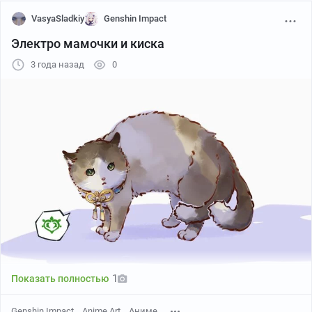
VasyaSladkiy
Genshin Impact
Электро мамочки и киска
3 года назад
0
Автор
1
Показать полностью
Genshin Impact
Anime Art
Аниме