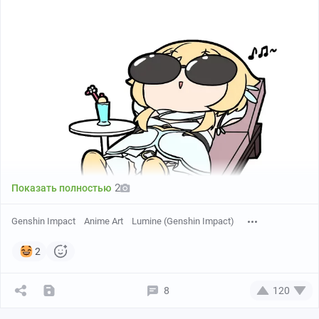
https://www.pixiv.net/en/artworks/107526113
2
Показать полностью
Genshin Impact
Anime Art
Lumine (Genshin Impact)
2
8
120