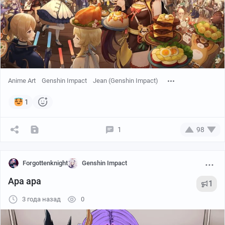
Anime Art
Genshin Impact
Jean (Genshin Impact)
1
1
98
Forgottenknight
Genshin Impact
Ара ара
1
3 года назад
0