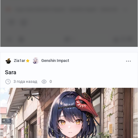
18+
Kujou Sara (Genshin Impact)
Genshin Impact
Anime Art
1
79
Zia1ar
Genshin Impact
Sara
3 года назад
0