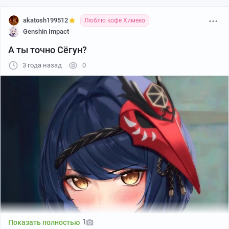
akatosh199512
Люблю кофе Химеко
Genshin Impact
А ты точно Сёгун?
3 года назад
0
1
Показать полностью