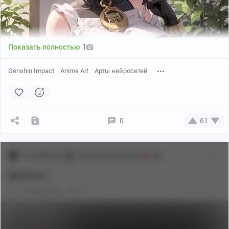
1
Показать полностью
Genshin Impact
Anime Art
Арты нейросетей
https://www.pixiv.net/en/users/27500391
0
61
FractalFlower
[18+] Genshin Impact
18+
Щекотка
3 года назад
0