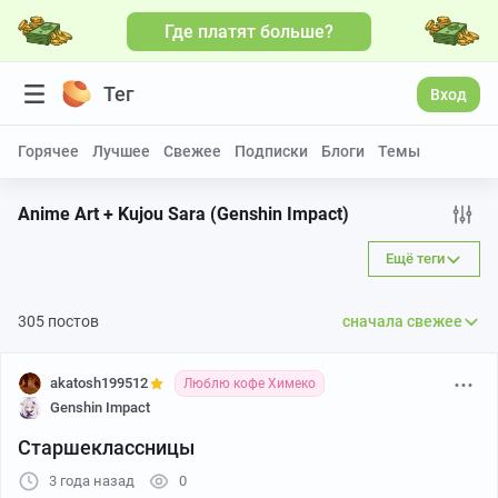
Где платят больше?
Тег
Вход
Горячее
Лучшее
Свежее
Подписки
Блоги
Темы
Anime Art + Kujou Sara (Genshin Impact)
Ещё теги
305 постов
сначала свежее
akatosh199512
Люблю кофе Химеко
Genshin Impact
Старшеклассницы
3 года назад
0