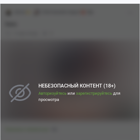
Zia1ar
[18+] Genshin Impact
18+
Sara
3 года назад
0
Source
НЕБЕЗОПАСНЫЙ КОНТЕНТ (18+)
Авторизуйтесь
или
зарегистрируйтесь
для
просмотра
1
Показать полностью