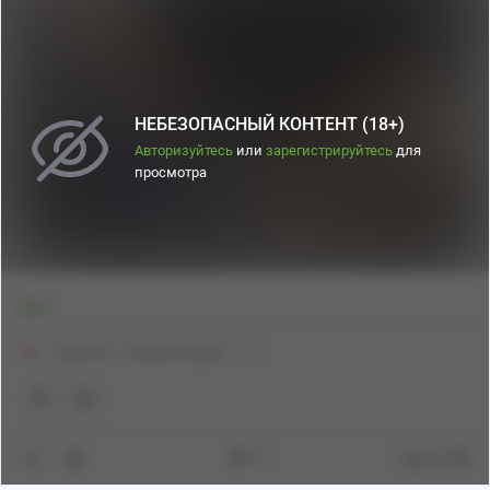
https://www.pixiv.net/en/artworks/107094403
НЕБЕЗОПАСНЫЙ КОНТЕНТ (18+)
Авторизуйтесь
или
зарегистрируйтесь
для
просмотра
pixiv
18+
Anime Art
Genshin Impact
3
55