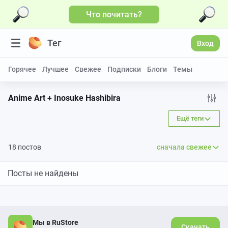
Что почитать?
Тег
Вход
Горячее
Лучшее
Свежее
Подписки
Блоги
Темы
Anime Art + Inosuke Hashibira
Ещё теги
18 постов
сначала свежее
Посты не найдены
Мы в RuStore
Скачать