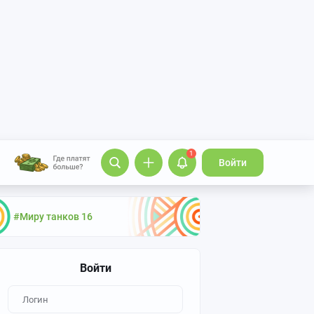
1
Войти
#Миру танков 16
Войти