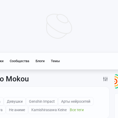
ки
Сообщества
Блоги
Темы
 no Mokou
а
Девушки
Genshin Impact
Арты нейросетей
ya
Не аниме
Kamishirasawa Keine
Все теги