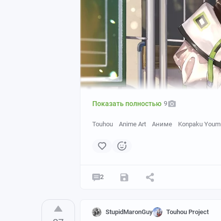
Показать полностью
9
Touhou
Anime Art
Аниме
Konpaku Youm
2
StupidMaronGuy
Touhou Project