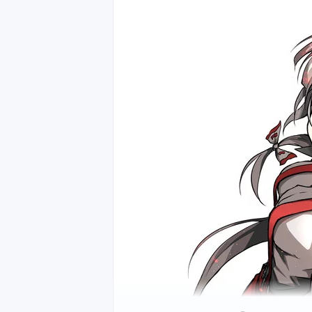
А быть хлебом не так уж и плохо