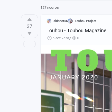
127 постов
skinner56
Touhou Project
37
Touhou - Touhou Magazine
5 лет назад
0