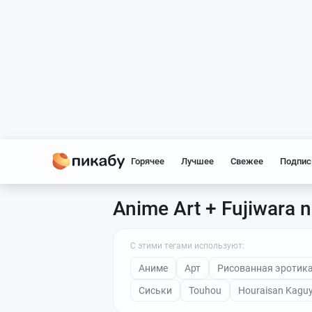
Горячее
Лучшее
Свежее
Подпис
Anime Art + Fujiwara
С этими тегами используют:
Аниме
Арт
Рисованная эротик
Сиськи
Touhou
Houraisan Kagu