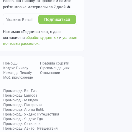
Рассылка Пикабу: отправляем самые
🔥
рейтинговые материалы за 7 дней
Подписаться
Нажимая «Подписаться», я даю
согласие на
обработку данных
и
условия
почтовых рассылок
.
Помощь
Правила соцсети
Кодекс Пикабу
О рекомендациях
Команда Пикабу
О компании
Моб. приложение
Промокоды Биг Гик
Промокоды Lamoda
Промокоды М.Видео
Промокоды Пятерочка
Промокоды Aroma Butik
Промокоды Яндекс Путешествия
Промокоды Яндекс Еда
Промокоды Ситилинк
Промокоды Авито Путешествия