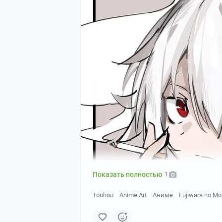
Показать полностью
1
Touhou
Anime Art
Аниме
Fujiwara no M