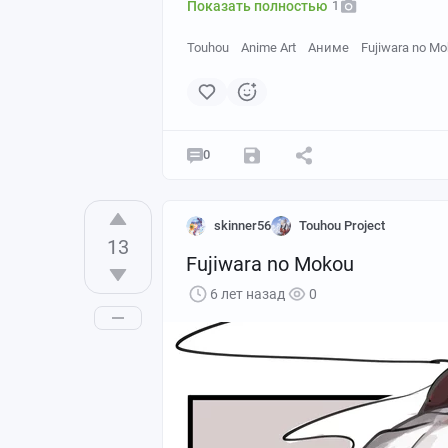
Показать полностью
1
Touhou
Anime Art
Аниме
Fujiwara no M
0
skinner56
Touhou Project
13
Fujiwara no Mokou
6 лет назад
0
Pixiv