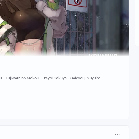
u
Fujiwara no Mokou
Izayoi Sakuya
Saigyouji Yuyuko