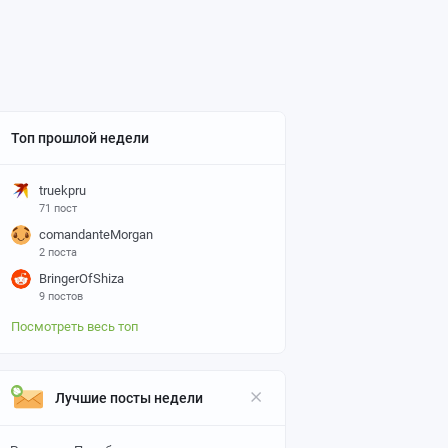
Топ прошлой недели
truekpru
71 пост
comandanteMorgan
2 поста
BringerOfShiza
9 постов
Посмотреть весь топ
Лучшие посты недели