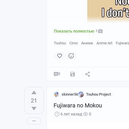
Показать полностью
1
Touhou
Cirno
Аниме
Anime Art
Fujiwar
1
skinner56
Touhou Project
21
Fujiwara no Mokou
6 лет назад
0