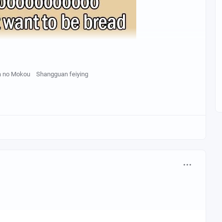
a no Mokou
Shangguan feiying