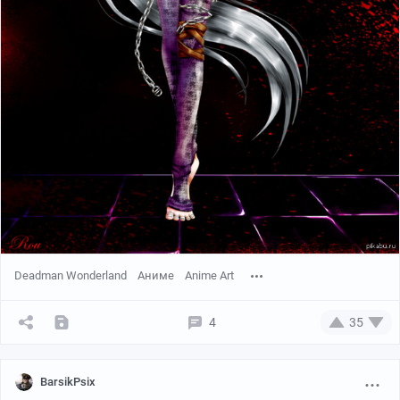
Deadman Wonderland
Аниме
Anime Art
4
35
BarsikPsix