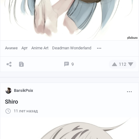
Аниме
Арт
Anime Art
Deadman Wonderland
9
112
BarsikPsix
Shiro
11 лет назад