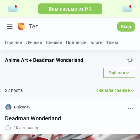
Вам письмо от HR
Тег
Вход
Горячее
Лучшее
Свежее
Подписки
Блоги
Темы
Anime Art + Deadman Wonderland
Ещё теги
22 поста
сначала свежее
Bulkodav
Deadman Wonderland
10 лет назад