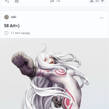
14
30
Iuki
58 Art=)
11 лет назад