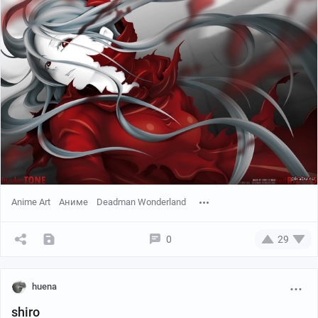
Anime Art
Аниме
Deadman Wonderland
0
29
huena
shiro