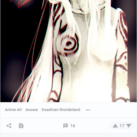
Anime Art
Аниме
Deadman Wonderland
16
17