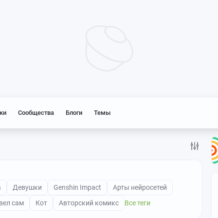
ки
Сообщества
Блоги
Темы
а
Девушки
Genshin Impact
Арты нейросетей
вел сам
Кот
Авторский комикс
Все теги