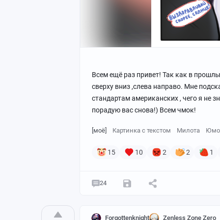
Всем ещё раз привет! Так как в прошл
сверху вниз ,слева направо. Мне подск
стандартам американских , чего я не з
порадую вас снова!) Всем чмок!
[моё]
Картинка с текстом
Милота
Юмо
15
10
2
2
1
24
Forgottenknight
Zenless Zone Zero