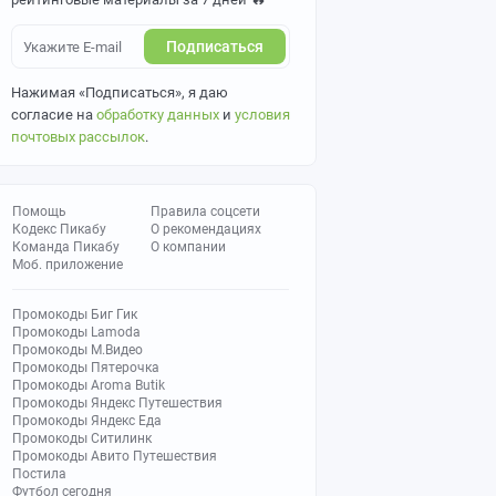
Подписаться
Нажимая «Подписаться», я даю
согласие на
обработку данных
и
условия
почтовых рассылок
.
Помощь
Правила соцсети
Кодекс Пикабу
О рекомендациях
Команда Пикабу
О компании
Моб. приложение
Промокоды Биг Гик
Промокоды Lamoda
Промокоды М.Видео
Промокоды Пятерочка
Промокоды Aroma Butik
Промокоды Яндекс Путешествия
Промокоды Яндекс Еда
Промокоды Ситилинк
Промокоды Авито Путешествия
Постила
Футбол сегодня