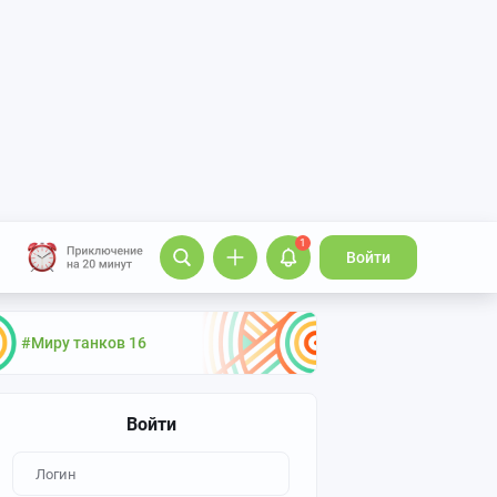
1
Войти
#Миру танков 16
Войти