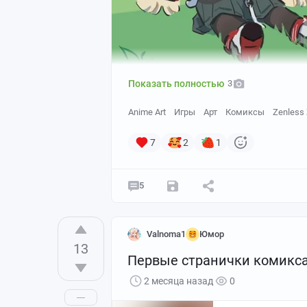
Показать полностью
3
Anime Art
Игры
Арт
Комиксы
Zenless
7
2
1
5
Valnoma1
Юмор
13
Первые странички комикса
2 месяца назад
0