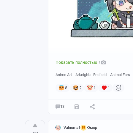
Показать полностью
1
Anime Art
Arknights: Endfield
Animal Ears
8
2
1
1
13
Valnoma1
Юмор