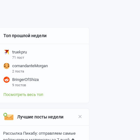
Топ прошлой недели
truekpru
71 пост
comandanteMorgan
2 поста
BringerOfShiza
9 постов
Посмотреть весь топ
Лучшие посты недели
Рассылка Пикабу: отправляем самые
🔥
рейтинговые материалы за 7 дней