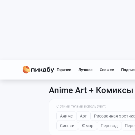
Горячее
Лучшее
Свежее
Подпис
Anime Art + Комиксы
С этими тегами используют:
Аниме
Арт
Рисованная эротик
Сиськи
Юмор
Перевод
Пере