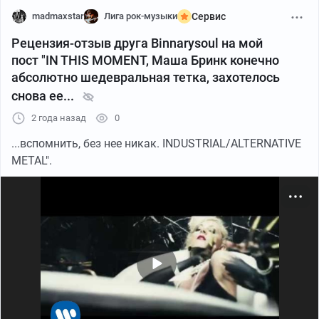
На днях у замечательной группы In This Moment
вышел новый альбом. Я ещё не отслушал его весь, но
madmaxstar
Лига рок-музыки
Сервис
даже то, что заценил, внушает.
Рецензия-отзыв друга Binnarysoul на мой
пост "IN THIS MOMENT, Маша Бринк конечно
А потому было принято решение нынешний
абсолютно шедевральная тетка, захотелось
музыкальный понедельник посвятить этому
снова ее...
коллективу. Чего б нет?
2 года назад
0
Песни Машеньки Бринк я впервые услышал давно, что
...вспомнить, без нее никак. INDUSTRIAL/ALTERNATIVE
и неудивительно. Коллектив был образован аж в 2005-
METAL".
м году Марией Бринк и Крисом Хоумвортом в Лос-
Анджелесе.
В каком жанре они исполняют? А чёрт его знает, если
честно. Основа, явно, industrial metal и alternative metal,
но без особого труда прослеживаются нотки этих
ваших хардкоров, металкоров, готики, и сам Оззи
разберёт чего ещё.