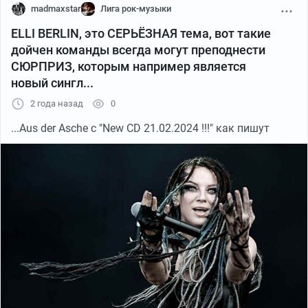
madmaxstar
Лига рок-музыки
ELLI BERLIN, это СЕРЬЁЗНАЯ тема, вот такие
дойчен команды всегда могут преподнести
СЮРПРИЗ, которым например является
новый сингл...
2 года назад
0
...Aus der Asche с "New CD 21.02.2024 !!!" как пишут