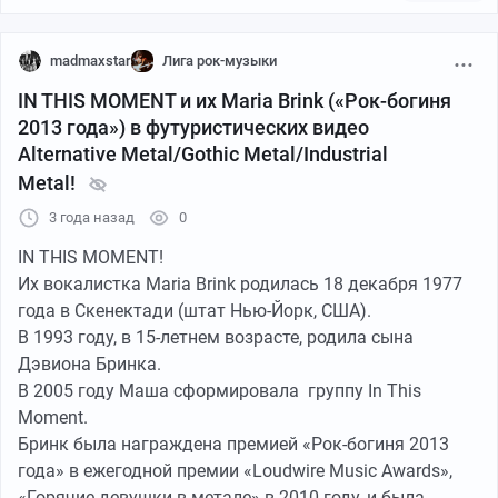
ХОРРОРА!
яркий образ как Маши так и ее коллектива,
Концертные выступления ROB ZOMBIE получили
заставляют ждать не только альбомов, но и новых
YouTube
03:35
●
высокую оценку за театральность в стилистике "ШОК-
видео клипов. Эта девушка непростой судьбы
madmaxstar
Лига рок-музыки
РОКА".
настоящая личность, в своем самовыражении не
Ладно, я пошёл дослушивать а всем, кто ещё не
IN THIS MOMENT и их Maria Brink («Рок-богиня
ROB ZOMBIE продал около 15 миллионов копий своих
знающая границ и правил, с буйной фантазией,
знаком с группой дам совет: бросайте всё и бегите
2013 года») в футуристических видео
альбомов по всему миру!
отличным голосом и пластикой, да еще талантливая
приобщаться. Поверьте, оно реально того стоит!
Alternative Metal/Gothic Metal/Industrial
актриса при этом. Все.
Metal!
3 года назад
0
IN THIS MOMENT!
Их вокалистка Maria Brink родилась 18 декабря 1977
года в Скенектади (штат Нью-Йорк, США).
В 1993 году, в 15-летнем возрасте, родила сына
Дэвиона Бринка.
В 2005 году Маша сформировала группу In This
Moment.
YouTube
04:33
Бринк была награждена премией «Рок-богиня 2013
●
года» в ежегодной премии «Loudwire Music Awards»,
«Горячие девушки в метале» в 2010 году, и была