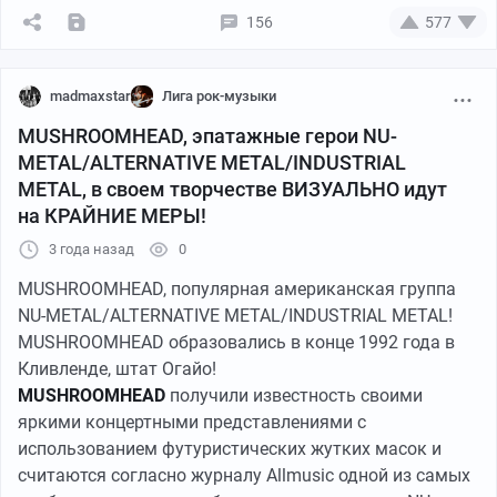
YouTube
04:30
●
156
577
madmaxstar
Лига рок-музыки
MUSHROOMHEAD, эпатажные герои NU-
METAL/ALTERNATIVE METAL/INDUSTRIAL
METAL, в своем творчестве ВИЗУАЛЬНО идут
на КРАЙНИЕ МЕРЫ!
3 года назад
0
MUSHROOMHEAD, популярная американская группа
YouTube
04:20
●
NU-METAL/ALTERNATIVE METAL/INDUSTRIAL METAL!
MUSHROOMHEAD образовались в конце 1992 года в
Кливленде, штат Огайо!
MUSHROOMHEAD
получили известность своими
яркими концертными представлениями с
использованием футуристических жутких масок и
считаются согласно журналу Allmusic одной из самых