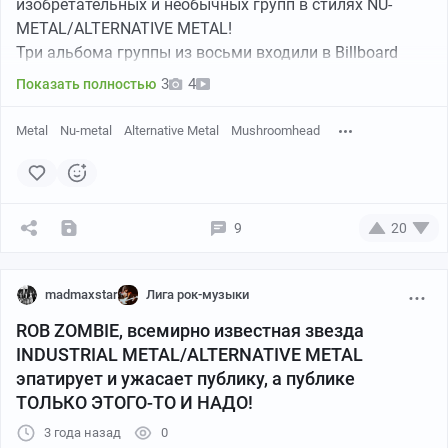
изобретательных и необычных групп в стилях NU-
METAL/ALTERNATIVE METAL!
Три альбома группы из восьми входили в Billboard
200!
YouTube
05:17
3
4
●
Показать полностью
По всему миру
MUSHROOMHEAD
продали более 2
миллионов копий экземпляров!
Metal
Nu-metal
Alternative Metal
Mushroomhead
В новом альбоме, впрочем, музыканты ничуть не
снижают накал, жгут дуговой сваркой!
9
20
madmaxstar
Лига рок-музыки
ROB ZOMBIE, всемирно известная звезда
INDUSTRIAL METAL/ALTERNATIVE METAL
эпатирует и ужасает публику, а публике
ТОЛЬКО ЭТОГО-ТО И НАДО!
YouTube
04:12
●
3 года назад
0