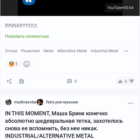
Добавьте к этому охренительнейший вокал солистки,
невероятную артистичность и склонность к эпатажу
YouTube
05:04
●
чуть ли не на уровне Рамов и получите один из самых
неординарных коллективов рок и метал сцены
BINNARYSOUL
современности.
Показать полностью
Да что я распинаюсь, судите сами.
Отзыв
Рецензия
Metal
Alternative Metal
Industrial Metal
1
9
6
madmaxstar
Лига рок-музыки
IN THIS MOMENT, Маша Бринк конечно
абсолютно шедевральная тетка, захотелось
YouTube
04:33
●
снова ее вспомнить, без нее никак.
INDUSTRIAL/ALTERNATIVE METAL