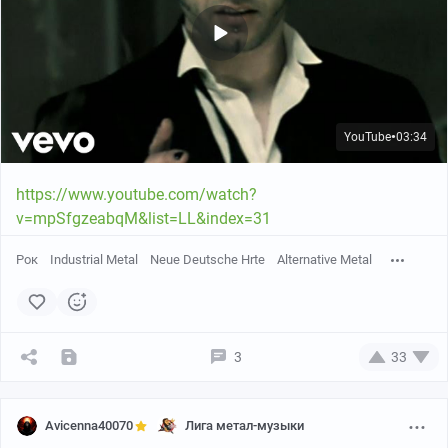
YouTube
05:17
●
YouTube
03:34
●
YouTube
03:17
●
https://www.youtube.com/watch?
v=mpSfgzeabqM&list=LL&index=31
Рок
Industrial Metal
Neue Deutsche Hrte
Alternative Metal
YouTube
04:30
●
3
33
YouTube
03:37
●
Avicenna40070
Лига метал-музыки