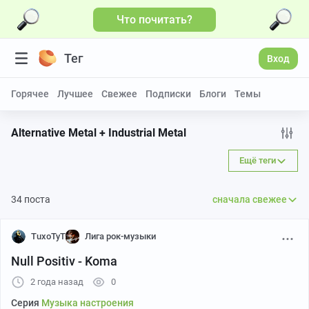
Что почитать?
Больше видео
Тег
Вход
Горячее
Лучшее
Свежее
Подписки
Блоги
Темы
Alternative Metal + Industrial Metal
Ещё теги
34 поста
сначала свежее
TuxoTyT
Лига рок-музыки
Null Positiv - Koma
2 года назад
0
Серия
Музыка настроения