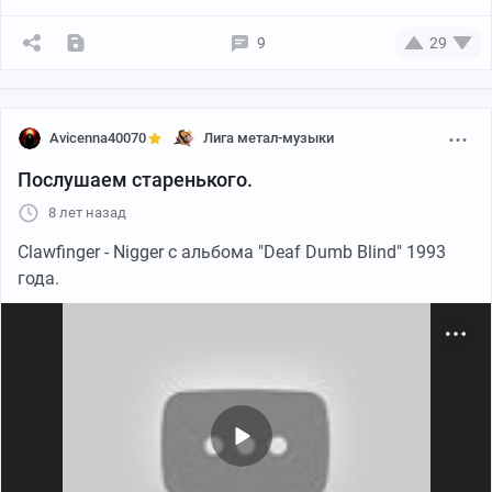
9
29
Avicenna40070
Лига метал-музыки
YouTube
05:04
●
Послушаем старенького.
YouTube
03:16
●
8 лет назад
Clawfinger - Nigger с альбома "Deaf Dumb Blind" 1993
года.
YouTube
05:03
●
YouTube
05:39
●
YouTube
03:46
●