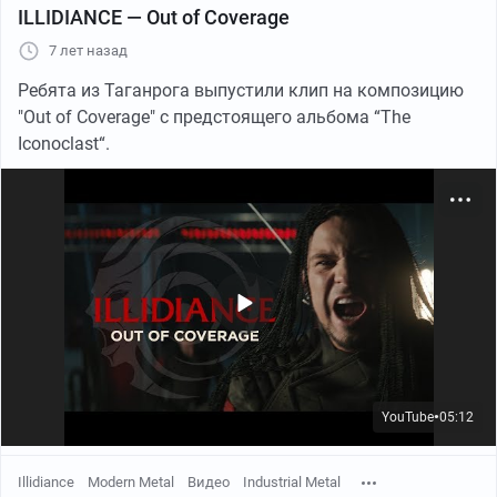
ILLIDIANCE — Out of Coverage
7 лет назад
Ребята из Таганрога выпустили клип на композицию
YouTube
05:08
●
"Out of Coverage" с предстоящего альбома “The
YouTube
02:18
●
Iconoclast“.
YouTube
04:28
●
YouTube
05:12
YouTube
03:12
●
●
Illidiance
Modern Metal
Видео
Industrial Metal