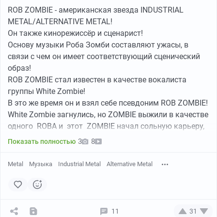
ROB ZOMBIE - американская звезда INDUSTRIAL
METAL/ALTERNATIVE METAL!
Он также кинорежиссёр и сценарист!
Основу музыки Роба Зомби составляют ужасы, в
связи с чем он имеет соответствующий сценический
образ!
ROB ZOMBIE стал известен в качестве вокалиста
группы White Zombie!
В это же время он и взял себе псевдоним ROB ZOMBIE!
YouTube
03:13
●
White Zombie загнулись, но ZOMBIE выжили в качестве
одного ROBA и этот ZOMBIE начал сольную карьеру,
причем добился успеха: первые три его альбома
3
8
Показать полностью
достигли платинового статуса!
В 2003 году ZOMBIE начал карьеру режиссёра
IN THIS MOMENT и ее Мария Бринк, это
Metal
Музыка
Industrial Metal
Alternative Metal
фильмов ужасов, часто выступая соавтором
беспроигрышная тема - каждый альбом праздник,
сценариев к ним!
если реально нравятся ALTERNATIVE
С самого начала его музыкальной карьеры музыка и
METAL/INDUSTRIAL METAL. Лиричные, оригинальные,
лирика ROB ZOMBIE ясен пень основывались на темах
плавно переходящие во взрывные, вещи и предельно
11
31