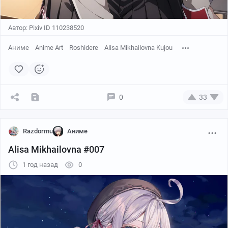
Автор: Pixiv ID 110238520
Аниме
Anime Art
Roshidere
Alisa Mikhailovna Kujou
0
33
Razdormu
Аниме
Alisa Mikhailovna #007
1 год назад
0