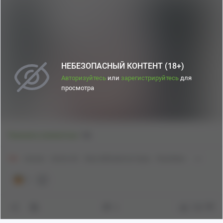
НЕБЕЗОПАСНЫЙ КОНТЕНТ (18+)
Авторизуйтесь
или
зарегистрируйтесь
для
просмотра
1
Показать полностью
18+
Аниме
Anime Art
Alisa Mikhailovna Kujou
Roshidere
1
2
138