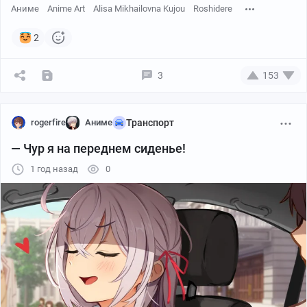
Аниме
Anime Art
Alisa Mikhailovna Kujou
Roshidere
2
3
153
rogerfire
Аниме
Транспорт
— Чур я на переднем сиденье!
1 год назад
0