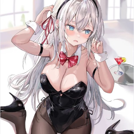
Автор : @zxcmobile