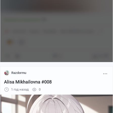
1
Показать полностью
18+
Anime Art
Аниме
Roshidere
Alisa Mikhailovna Kujou
1
2
92
Razdormu
Alisa Mikhailovna #008
1 год назад
0