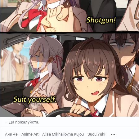
Автор: @EiF1348939
— Да пожалуйста.
Аниме
Anime Art
Alisa Mikhailovna Kujou
Suou Yuki