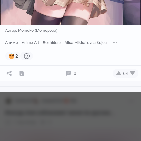
Автор: Momoko (Momopoco)
Аниме
Anime Art
Roshidere
Alisa Mikhailovna Kujou
2
0
64
Toshizo52
Аниме[18+]
18+
Иногда Аля соблазняет меня по-русски...
1 год назад
0