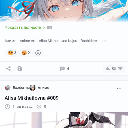
1
Показать полностью
Аниме
Anime Art
Alisa Mikhailovna Kujou
Roshidere
3
2
4
85
Razdormu
Аниме
Alisa Mikhailovna #009
1 год назад
0