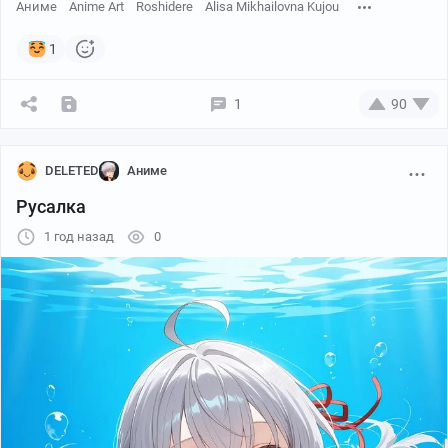
Аниме
Anime Art
Roshidere
Alisa Mikhailovna Kujou
1
1
90
DELETED
Аниме
Русалка
1 год назад
0
Автор: momoko (momopoco)