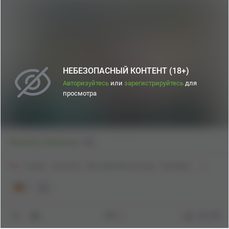
НЕБЕЗОПАСНЫЙ КОНТЕНТ (18+)
Авторизуйтесь
или
зарегистрируйтесь
для
просмотра
1
Показать полностью
18+
Аниме
Anime Art
Alisa Mikhailovna Kujou
Roshidere
1
2
158