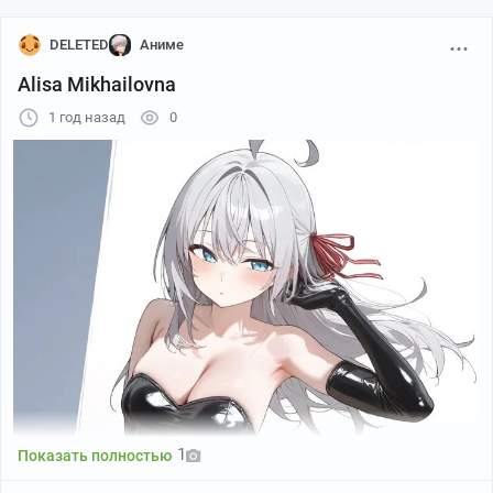
DELETED
Аниме
Alisa Mikhailovna
1 год назад
0
Автор: れんか
1
Показать полностью