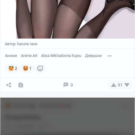
Автор: harune rane
Аниме
Anime Art
Alisa Mikhailovna Kujou
Девушки
2
1
0
91
DELETED
Аниме[18+]
18+
Не выспалась
1 год назад
0