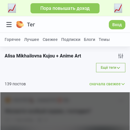
Пора повышать доход
Тег
Вход
Горячее
Лучшее
Свежее
Подписки
Блоги
Темы
Alisa Mikhailovna Kujou + Anime Art
Ещё теги
139 постов
сначала свежее
DELETED
Аниме[18+]
18+
Желаете особый сервис, господин?
1 год назад
0