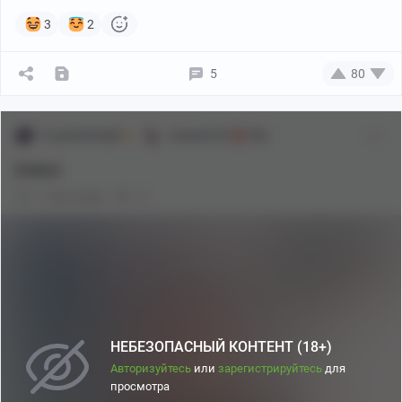
3
2
5
80
Forgottenknight
Аниме[18+]
18+
Алиса
1 год назад
0
НЕБЕЗОПАСНЫЙ КОНТЕНТ (18+)
Авторизуйтесь
или
зарегистрируйтесь
для
просмотра