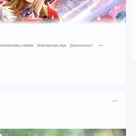
Himekaidou Hatate
Shameimaru Aya
Длиннопост