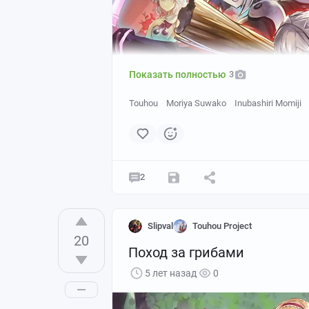
Показать полностью
3
Touhou
Moriya Suwako
Inubashiri Momiji
2
Slipval
Touhou Project
20
Поход за грибами
5 лет назад
0