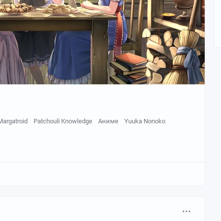
Margatroid
Patchouli Knowledge
Аниме
Yuuka Nonoko