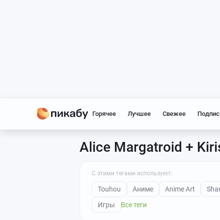
Горячее
Лучшее
Свежее
Подпис
Alice Margatroid + Kir
С этими тегами используют:
Touhou
Аниме
Anime Art
Shan
Игры
Все теги