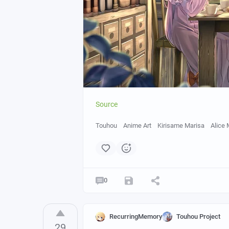
Source
Touhou
Anime Art
Kirisame Marisa
Alice 
0
RecurringMemory
Touhou Project
29