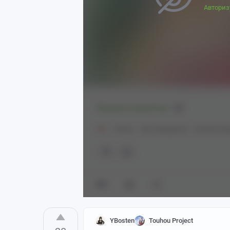
Авториз
Показать полностью
1
18+
Touhou
Alice Margatroid
Kirisame Ma
0
YBosten
Touhou Project