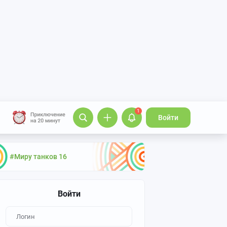
1
Войти
#Миру танков 16
Войти