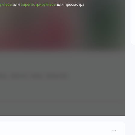
уйтесь
или
зарегистрируйтесь
для просмотра
risa
Anime Art
Аниме
Nanase Nao