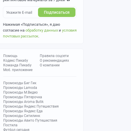
Подписаться
Нажимая «Подписаться», я даю
согласие на
обработку данных
и
условия
почтовых рассылок
.
Помощь
Правила соцсети
Кодекс Пикабу
О рекомендациях
Команда Пикабу
О компании
Моб. приложение
Промокоды Биг Гик
Промокоды Lamoda
Промокоды М.Видео
Промокоды Пятерочка
Промокоды Aroma Butik
Промокоды Яндекс Путешествия
Промокоды Яндекс Еда
Промокоды Ситилинк
Промокоды Авито Путешествия
Постила
Футбол сегодня