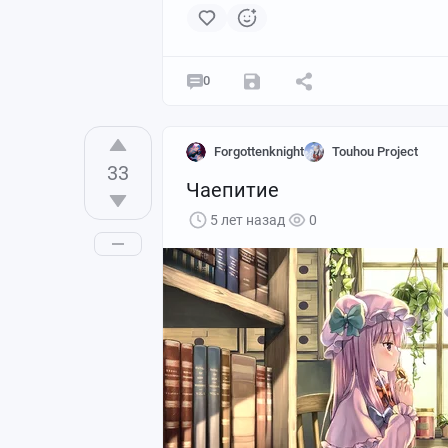
0
Forgottenknight
Touhou Project
33
Чаепитие
5 лет назад
0