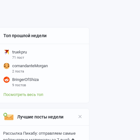
Топ прошлой недели
truekpru
71 пост
comandanteMorgan
2 поста
BringerOfShiza
9 постов
Посмотреть весь топ
Лучшие посты недели
Рассылка Пикабу: отправляем самые
🔥
рейтинговые материалы за 7 дней