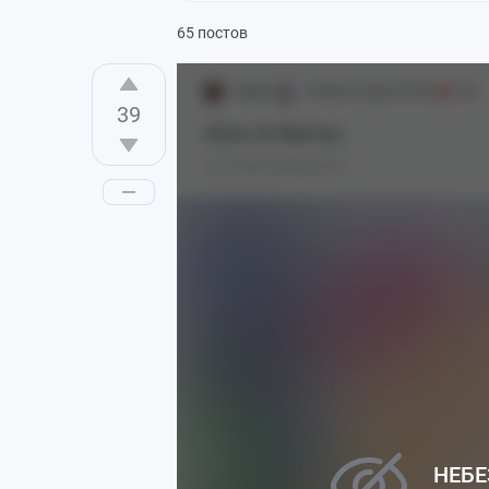
65 постов
Slipval
Touhou Project [18+]
18+
39
Alice & Marisa
5 лет назад
0
НЕБЕ