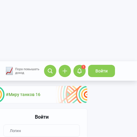
1
Войти
#Миру танков 16
Войти