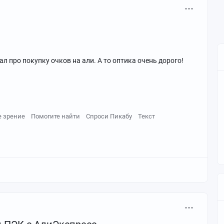
вал про покупку очков на али. А то оптика очень дорого!
21114.html?spm=a2g2w.d...
е зрение
Помогите найти
Спроси Пикабу
Текст