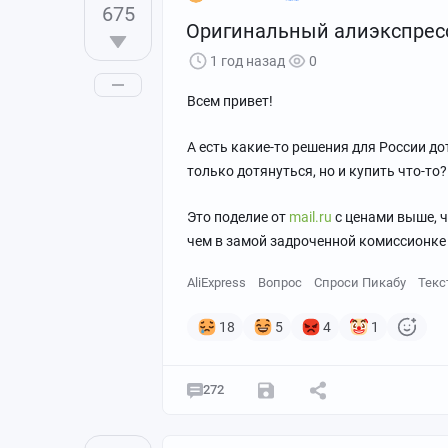
675
Оригинальный алиэкспрес
1 год назад
0
Всем привет!
А есть какие-то решения для России д
только дотянуться, но и купить что-то?
Это поделие от
mail.ru
с ценами выше, ч
чем в замой задроченной комиссионке 
AliExpress
Вопрос
Спроси Пикабу
Текс
18
5
4
1
272