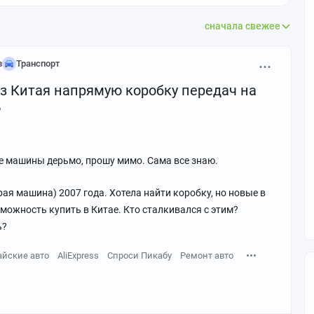
в
Мат
Все теги
сначала свежее
в
Транспорт
з Китая напрямую коробку передач на
?
ие машины дерьмо, прошу мимо. Сама все знаю.
арая машина) 2007 года. Хотела найти коробку, но новые в
можность купить в Китае. Кто сталкивался с этим?
ь?
айские авто
AliExpress
Спроси Пикабу
Ремонт авто