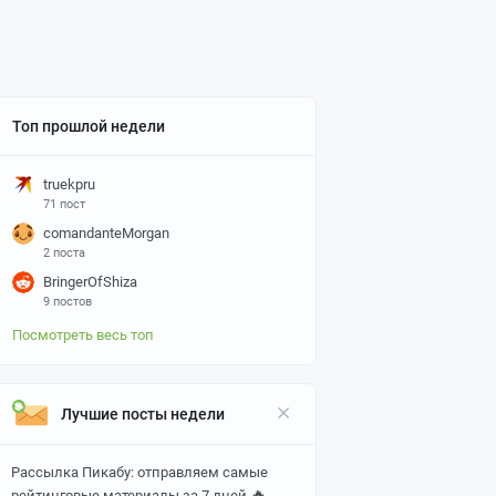
Топ прошлой недели
truekpru
71 пост
comandanteMorgan
2 поста
BringerOfShiza
9 постов
Посмотреть весь топ
Лучшие посты недели
Рассылка Пикабу: отправляем самые
🔥
рейтинговые материалы за 7 дней