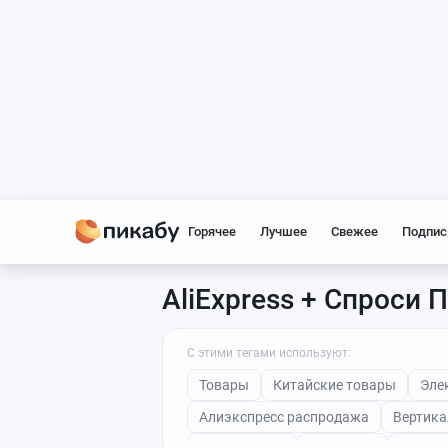
Горячее
Лучшее
Свежее
Подпис
AliExpress + Спроси 
С этими тегами используют:
Товары
Китайские товары
Эле
Алиэкспресс распродажа
Вертика