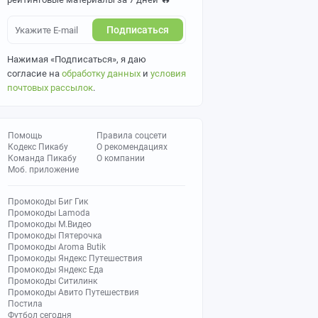
Подписаться
Нажимая «Подписаться», я даю
согласие на
обработку данных
и
условия
почтовых рассылок
.
Помощь
Правила соцсети
Кодекс Пикабу
О рекомендациях
Команда Пикабу
О компании
Моб. приложение
Промокоды Биг Гик
Промокоды Lamoda
Промокоды М.Видео
Промокоды Пятерочка
Промокоды Aroma Butik
Промокоды Яндекс Путешествия
Промокоды Яндекс Еда
Промокоды Ситилинк
Промокоды Авито Путешествия
Постила
Футбол сегодня