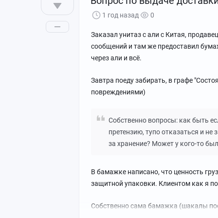
Вопрос по выдаче доставк
1 год назад
0
Заказал унитаз с али с Китая, продаве
сообщений и там же предоставил бумажк
через али и всё.
Завтра поеду забирать, в графе "Сост
повреждениями)
Собственно вопросы: как быть ес
претензию, тупо отказаться и не 
за хранение? Может у кого-то был
В бамажке написано, что ценность груза
защитной упаковки. Клиентом как я по
Собственно сама бамажка (шакалы пое