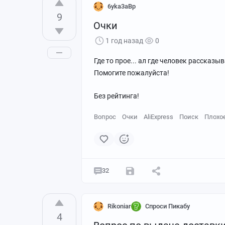
6yka3aBp
9
Очки
1 год назад
0
Где то прое... ал где человек рассказы
Помогите пожалуйста!
https://aliexpress.ru/item/10050093301
Без рейтинга!
А Вы купили бы? 🙂
Вопрос
Очки
AliExpress
Поиск
Плохо
32
Rikoniar
Спроси Пикабу
4