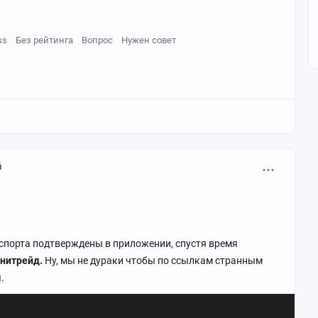
ss
Без рейтинга
Вопрос
Нужен совет
й
аспорта подтверждены в приложении, спустя время
нитрейд.
Ну, мы не дураки чтобы по ссылкам странным
.