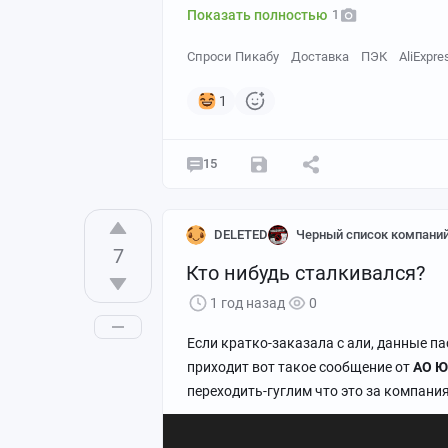
Показать полностью
1
Спроси Пикабу
Доставка
ПЭК
AliExpre
1
15
DELETED
Черный список компани
7
Кто нибудь сталкивался?
1 год назад
0
Если кратко-заказала с али, данные п
приходит вот такое сообщение от
АО Ю
переходить-гуглим что это за компания