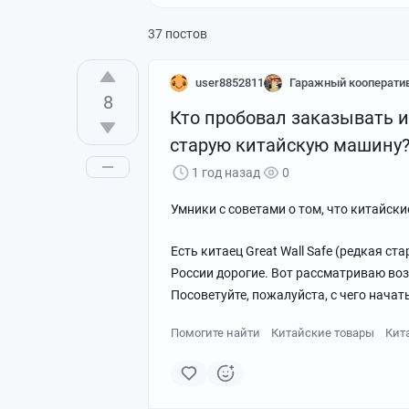
Короткопост
Проблема
Негати
37 постов
user8852811
Гаражный кооперати
8
Кто пробовал заказывать и
старую китайскую машину
1 год назад
0
Умники с советами о том, что китайск
Есть китаец Great Wall Safe (редкая ст
России дорогие. Вот рассматриваю воз
Посоветуйте, пожалуйста, с чего начат
Помогите найти
Китайские товары
Кит