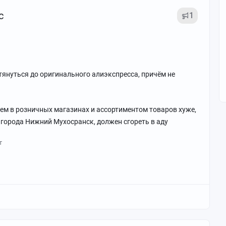
с
1
отянуться до оригинального алиэкспресса, причём не
ем в розничных магазинах и ассортиментом товаров хуже,
города Нижний Мухосранск, должен сгореть в аду
т