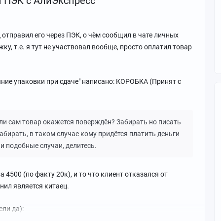
и ПЭК с АлиЭкспресс
ц отправил его через ПЭК, о чём сообщил в чате личных
у, т.е. я тут не участвовал вообще, просто оплатил товар
ояние упаковки при сдаче" написано: КОРОБКА (Принят с
ли сам товар окажется поверждён? Забирать но писать
забирать, в таком случае кому придётся платить деньги
и подобные случаи, делитесь.
 4500 (по факту 20к), и то что клиент отказался от
нил является китаец.
ли да):