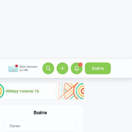
1
Войти
#Миру танков 16
Войти