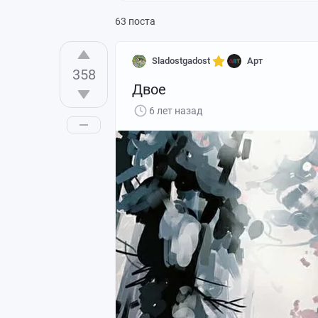
63 поста
Sladostgadost
Арт
358
Двое
6 лет назад