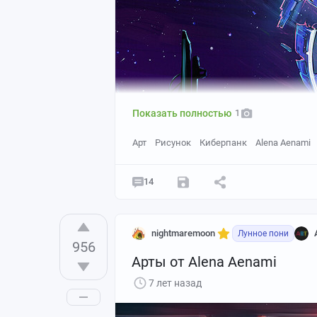
Показать полностью
1
Арт
Рисунок
Киберпанк
Alena Aenami
14
nightmaremoon
Лунное пони
956
Арты от Alena Aenami
7 лет назад