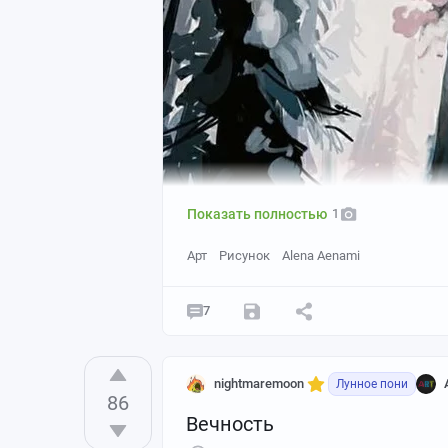
Показать полностью
1
Арт
Рисунок
Alena Aenami
7
nightmaremoon
Лунное пони
86
Вечность