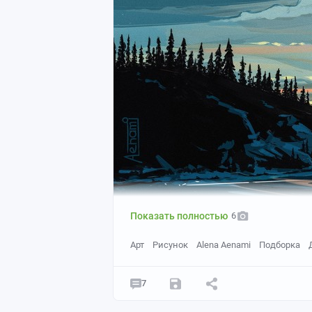
Показать полностью
6
Арт
Рисунок
Alena Aenami
Подборка
7