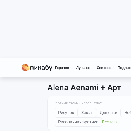
Горячее
Лучшее
Свежее
Подпис
Alena Aenami + Арт
С этими тегами используют:
Рисунок
Закат
Девушки
Не
Рисованная эротика
Все теги