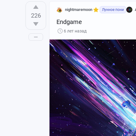
nightmaremoon
Лунное пони
226
Endgame
6 лет назад