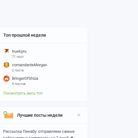
Топ прошлой недели
truekpru
71 пост
comandanteMorgan
2 поста
BringerOfShiza
9 постов
Посмотреть весь топ
Лучшие посты недели
Рассылка Пикабу: отправляем самые
🔥
рейтинговые материалы за 7 дней