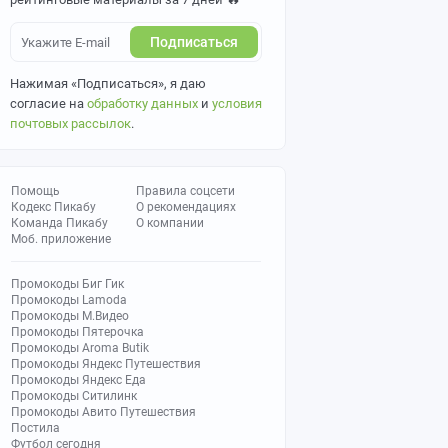
Подписаться
Нажимая «Подписаться», я даю
согласие на
обработку данных
и
условия
почтовых рассылок
.
Помощь
Правила соцсети
Кодекс Пикабу
О рекомендациях
Команда Пикабу
О компании
Моб. приложение
Промокоды Биг Гик
Промокоды Lamoda
Промокоды М.Видео
Промокоды Пятерочка
Промокоды Aroma Butik
Промокоды Яндекс Путешествия
Промокоды Яндекс Еда
Промокоды Ситилинк
Промокоды Авито Путешествия
Постила
Футбол сегодня