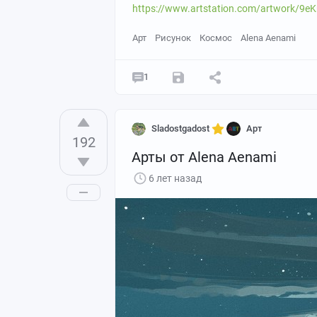
https://www.artstation.com/artwork/9
Арт
Рисунок
Космос
Alena Aenami
1
Sladostgadost
Арт
192
Арты от Alena Aenami
6 лет назад