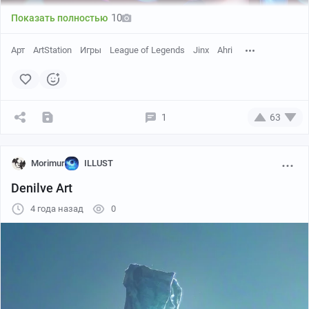
10
Показать полностью
Арт
ArtStation
Игры
League of Legends
Jinx
Ahri
1
63
Morimur
ILLUST
Denilve Art
4 года назад
0