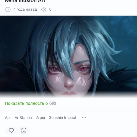
Rena Illusion Art
4 года назад
0
6
Показать полностью
Арт
ArtStation
Игры
Genshin Impact