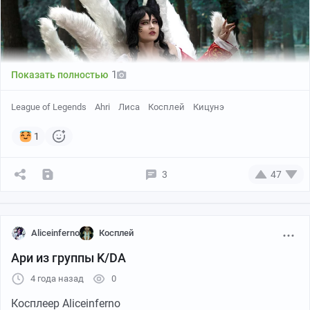
ILLUST
Denilve
1
Показать полностью
League of Legends
Ahri
Лиса
Косплей
Кицунэ
1
3
47
Aliceinferno
Косплей
Ари из группы K/DA
4 года назад
0
Косплеер Aliceinferno