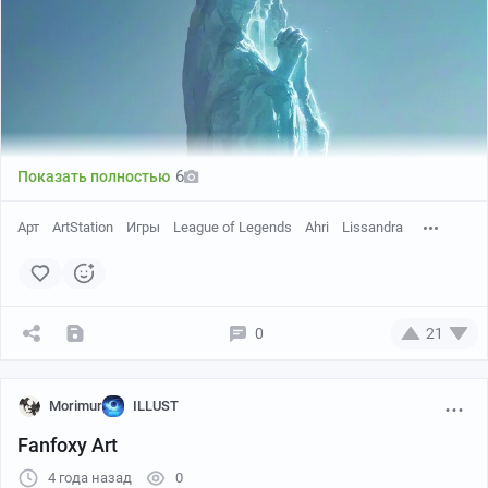
6
Показать полностью
Арт
ArtStation
Игры
League of Legends
Ahri
Lissandra
0
21
Morimur
ILLUST
Fanfoxy Art
4 года назад
0