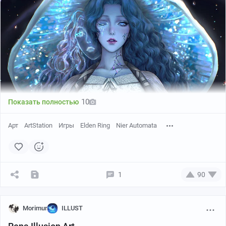
10
Показать полностью
Арт
ArtStation
Игры
Elden Ring
Nier Automata
1
90
Morimur
ILLUST