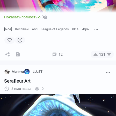
3
Показать полностью
[моё]
Косплей
Ahri
League of Legends
KDA
Игры
12
121
Morimur
ILLUST
Serafleur Art
3 года назад
0