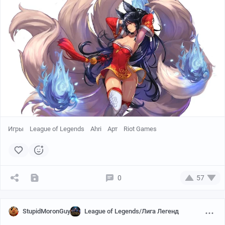
Игры
League of Legends
Ahri
Арт
Riot Games
0
57
StupidMoronGuy
League of Legends/Лига Легенд