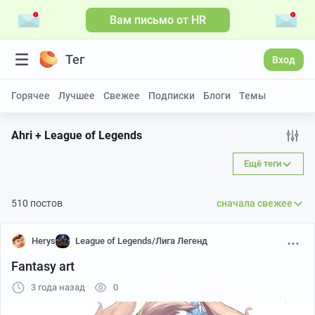
Вам письмо от HR
Тег
Вход
Горячее
Лучшее
Свежее
Подписки
Блоги
Темы
Ahri + League of Legends
Ещё теги
510 постов
сначала свежее
Herys
League of Legends/Лига Легенд
Fantasy art
3 года назад
0