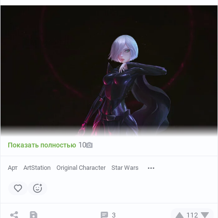
10
Показать полностью
Арт
ArtStation
Original Character
Star Wars
3
112