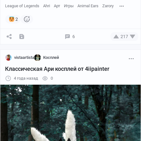
League of Legends
Ahri
Арт
Игры
Animal Ears
Zarory
2
6
217
vistaartista
Косплей
Классическая Ари косплей от 4iipainter
4 года назад
0