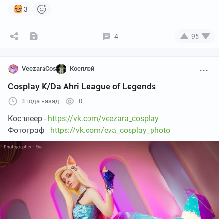
3
4
95
VeezaraCos
Косплей
Cosplay K/Da Ahri League of Legends
3 года назад
0
Косплеер -
https://vk.com/veezara_cosplay
Фотограф -
https://vk.com/eva_cosplay_photo