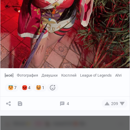
[моё]
Фотография
Девушки
Косплей
League of Legends
Ahri
7
4
1
4
209
Shiraori
Аниме[18+]
18+
Мяв