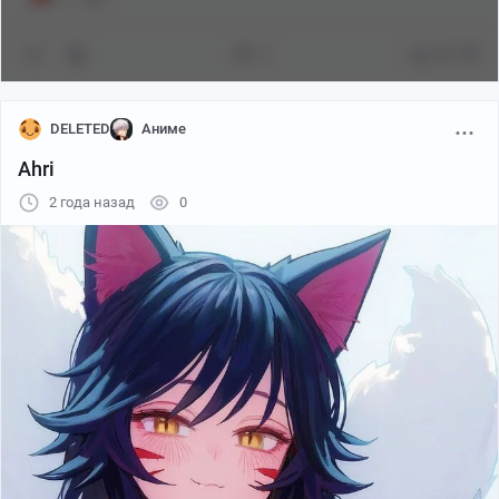
3
82
DELETED
Аниме
Ahri
2 года назад
0