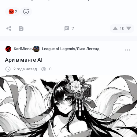
2
2
10
KarlMienev
League of Legends/Лига Легенд
Ари в манге AI
2 года назад
0