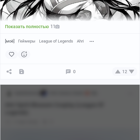
11
Показать полностью
[моё]
Геймеры
League of Legends
Ahri
0
12
SophieKatssby
Girls Games Geeks
18+
Ahri Spirit Blossom Cosplay (League Of
Legends)
2 года назад
0