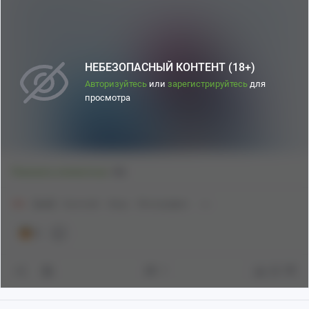
НЕБЕЗОПАСНЫЙ КОНТЕНТ (18+)
Авторизуйтесь
или
зарегистрируйтесь
для
просмотра
3
Показать полностью
18+
[моё]
Косплей
Игры
Фотография
5
7
89