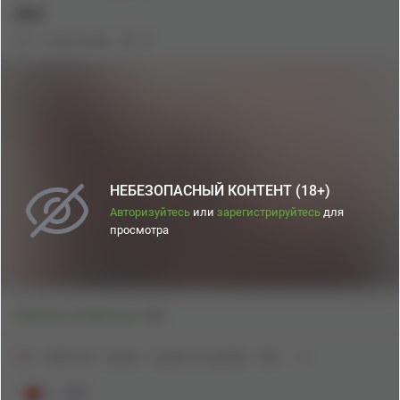
Ahri
2 года назад
0
НЕБЕЗОПАСНЫЙ КОНТЕНТ (18+)
Авторизуйтесь
или
зарегистрируйтесь
для
просмотра
7
Показать полностью
18+
Anime Art
Аниме
League of Legends
Ahri
1