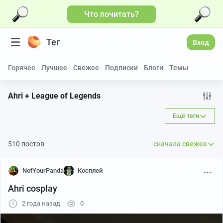
Что почитать?
Тег
Вход
Горячее
Лучшее
Свежее
Подписки
Блоги
Темы
Ahri + League of Legends
Ещё теги
510 постов
сначала свежее
NotYourPanda
Косплей
Ahri cosplay
2 года назад
0