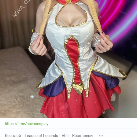
https://t.me/novacosplay
Косплей
League of Legends
Ahri
Косплееры