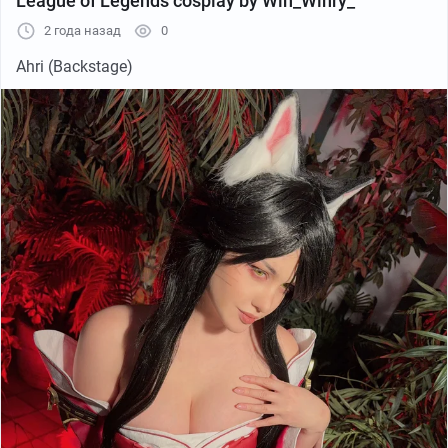
League of Legends cosplay by Win_Winry_
2 года назад
0
Ahri (Backstage)