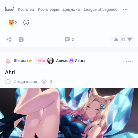
[моё]
Косплей
Косплееры
Девушки
League of Legends
2
3
31
Shiraori
Аниме
Игры
Мяв
Ahri
2 года назад
0