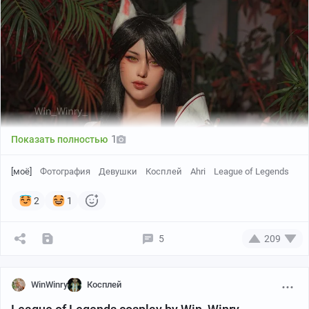
1
Показать полностью
[моё]
Фотография
Девушки
Косплей
Ahri
League of Legends
2
1
5
209
WinWinry
Косплей