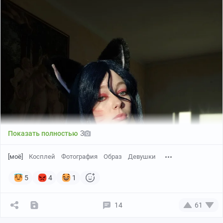
3
Показать полностью
[моё]
Косплей
Фотография
Образ
Девушки
5
4
1
14
61