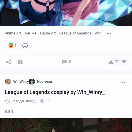
Anime Art
Аниме
Game Art
League of Legends
Ahri
1
0
71
WinWinry
Косплей
League of Legends cosplay by Win_Winry_
2 года назад
0
Ahri