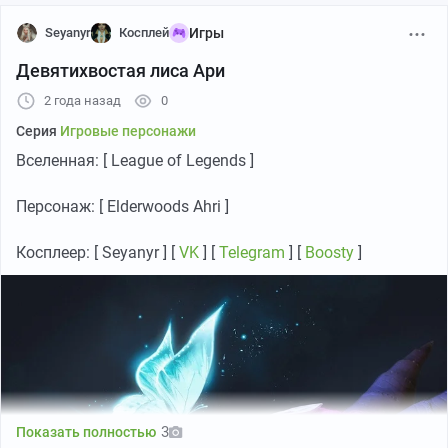
Seyanyr
Косплей
Игры
Девятихвостая лиса Ари
2 года назад
0
Серия
Игровые персонажи
Вселенная: [ League of Legends ]
Персонаж: [ Elderwoods Ahri ]
Косплеер: [ Seyanyr ] [
VK
] [
Telegram
] [
Boosty
]
3
Показать полностью