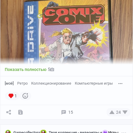
Battletoads
Batman: The Video Game - это ранняя игра на Сегу по
Бэтмену, без выдающейся графики но с отличными
саундтреками и бодрым, относительно несложным
геймплеем👍
5
Показать полностью
[моё]
Ретро
Коллекционирование
Компьютерные игры
1
15
24
Скриншоты
Gamecollectors
Твоя коллекция - видеоигры +
Игры