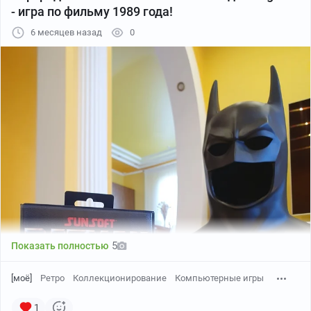
- игра по фильму 1989 года!
6 месяцев назад
0
TMNT: The Hyperstone Heist "Мы не жалкие букашки,
супер ниндзя-черепашки!"
комплектация Vectorman 2
Вы трансформируетесь: в ракету, в подлодку, в дрель,
в плазменный шар. Каждое превращение на грани
глюка)
5
Показать полностью
[моё]
Ретро
Коллекционирование
Компьютерные игры
1