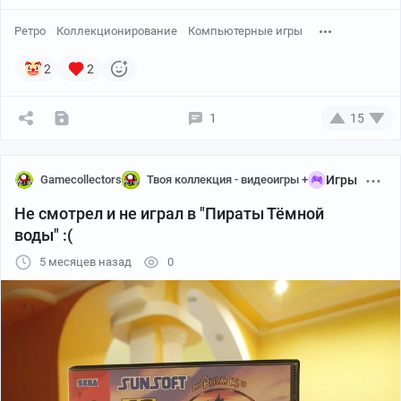
Ретро
Коллекционирование
Компьютерные игры
2
2
1
15
Gamecollectors
Твоя коллекция - видеоигры +
Игры
Не смотрел и не играл в "Пираты Тёмной
воды" :(
5 месяцев назад
0
Cib комплект