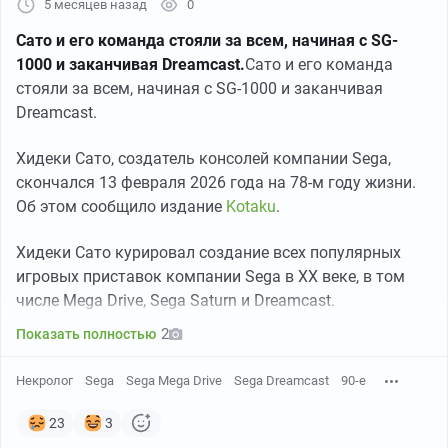
5 месяцев назад
0
Картридж The Pirates of Dark Water лицензионный на Sega Genesis
Сато и его команда стояли за всем, начиная с SG-
1000 и заканчивая Dreamcast.
Сато и его команда
Как мультсериал, так и видеоигру, в детстве по
стояли за всем, начиная с SG-1000 и заканчивая
неведомой причине я пропустил.
Dreamcast.
Восполняю пропущенное пока оригинальным
картриджем The Pirates of Dark Water на Sega Genesis,
Хидеки Сато, создатель консолей компании Sega,
к сожалению комплектом без мануала (надеюсь
скончался 13 февраля 2026 года на 78-м году жизни.
добавлю его позже)
Об этом сообщило издание
Kotaku
.
Хидеки Сато курировал создание всех популярных
игровых приставок компании Sega в XX веке, в том
числе Mega Drive, Sega Saturn и Dreamcast.
2
Показать полностью
Некролог
Sega
Sega Mega Drive
Sega Dreamcast
90-е
23
3
полочки поближе