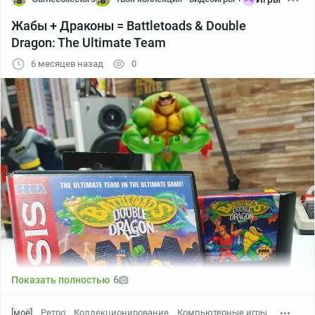
Жабы + Драконы = Battletoads & Double
Dragon: The Ultimate Team
6 месяцев назад
0
Оригинальная Сега
Comix Zone (Sega) лицензионный Cib комплект
The Incredible Hulk
6
Показать полностью
[моё]
Ретро
Коллекционирование
Компьютерные игры