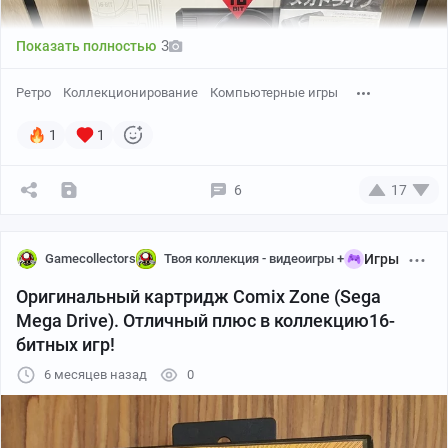
Sega Genesis техники, чтобы создать индастриал-техно
атмосферу, которая звучала «взрослее» большинства
3
Показать полностью
игр того времени.
Ретро
Коллекционирование
Компьютерные игры
Пост на ВК
Коллекционеры видеоигр
1
1
👆 Публикуй свою коллекцию! Подключайся
6
17
к сообществу и хвастай, чем новым
пополнился ;)
Gamecollectors
Твоя коллекция - видеоигры +
Игры
Оригинальный картридж Comix Zone (Sega
Mega Drive). Отличный плюс в коллекцию16-
битных игр!
Первая Sega Mega Drive комплект в коробке
6 месяцев назад
0