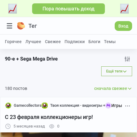
Пора повышать доход
Тег
Вход
Горячее
Лучшее
Свежее
Подписки
Блоги
Темы
90-е + Sega Mega Drive
Ещё теги
180 постов
сначала свежее
Gamecollectors
Твоя коллекция - видеоигры +
Игры
С 23 февраля коллекционеры игр!
5 месяцев назад
0