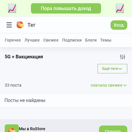
Пора повышать доход
Тег
Вход
Горячее
Лучшее
Свежее
Подписки
Блоги
Темы
5G + Вакцинация
Ещё теги
33 поста
сначала свежее
Посты не найдены
Мы в RuStore
Скачать