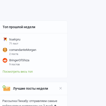
Топ прошлой недели
truekpru
71 пост
comandanteMorgan
2 поста
BringerOfShiza
9 постов
Посмотреть весь топ
Лучшие посты недели
Рассылка Пикабу: отправляем самые
🔥
рейтинговые материалы за 7 дней