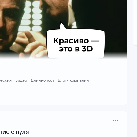
фессия
Видео
Длиннопост
Блоги компаний
рограмм создает объемные цифровые объекты: от
игр. Другие названия профессии 3D-дизайнер — 3D-
может работать:
ние с нуля