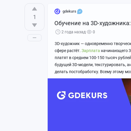
gdekurs
1
Обучение на 3D-художника: 
2 года назад
0
3D-художник — одновременно творческа
сфере растёт.
Зарплата
начинающего 3
платят в среднем 100-150 тысяч рубле
будущей 3D-модели, текстурировать, 
делать постобработку. Всему этому мо
4. Визуализация