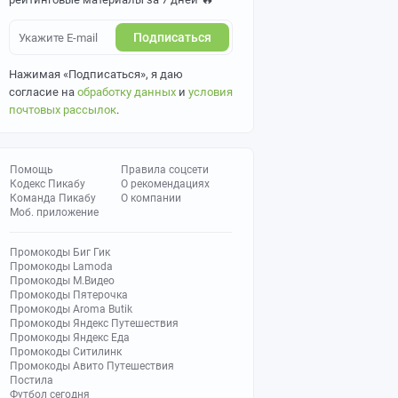
Подписаться
Нажимая «Подписаться», я даю
согласие на
обработку данных
и
условия
почтовых рассылок
.
Помощь
Правила соцсети
Кодекс Пикабу
О рекомендациях
Команда Пикабу
О компании
Моб. приложение
Промокоды Биг Гик
Промокоды Lamoda
Промокоды М.Видео
Промокоды Пятерочка
Промокоды Aroma Butik
Промокоды Яндекс Путешествия
Промокоды Яндекс Еда
Промокоды Ситилинк
Промокоды Авито Путешествия
Постила
Футбол сегодня