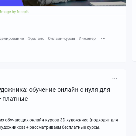
Image by freepik
делирование
Фриланс
Онлайн-курсы
Инженер
ериалов
удожника: обучение онлайн с нуля для
и, чтобы металл блестел как настоящий, кожа выглядела
+ платные
ших обучающих онлайн-курсов 3D-художника (подходят для
художников) + рассматриваем бесплатные курсы.