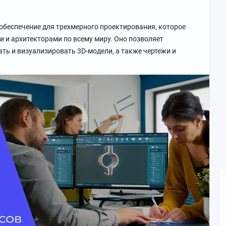
ты, персонажи, сцены и анимация;
обеспечение для трехмерного проектирования, которое
 хирургов;
 и архитекторами по всему миру. Оно позволяет
модели для презентаций проектов, строительства.
ть и визуализировать 3D-модели, а также чертежи и
ращает идеи в объемные цифровые модели.