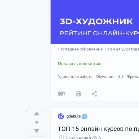
Создает красивые финальные иллюстра
камеры, чтобы превратить «сырую» 3D
Последнее обновление: 14 июня 2024 год
Показать полностью
Удаленная работа
Обучение
3D
Фрил
1
gdekurs
ТОП-15 онлайн-курсов по 
Источник: artstation
2 года назад
0