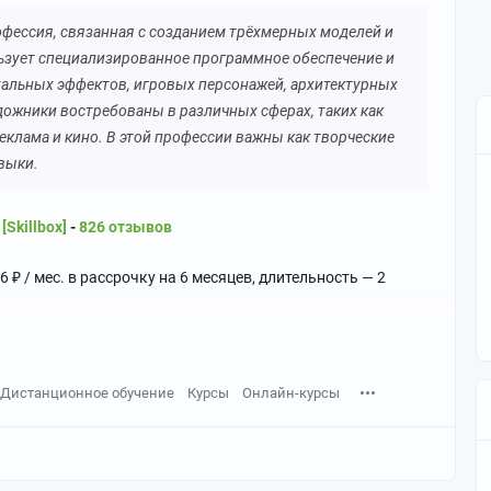
офессия, связанная с созданием трёхмерных моделей и
ьзует специализированное программное обеспечение и
уальных эффектов, игровых персонажей, архитектурных
дожники востребованы в различных сферах, таких как
реклама и кино. В этой профессии важны как творческие
авыки.
Skillbox]
-
826 отзывов
6 ₽ / мес. в рассрочку на 6 месяцев, длительность — 2
Дистанционное обучение
Курсы
Онлайн-курсы
ажи ходили и улыбались, машины ехали, а двери
» для модели — риг, а потом настраивает ее движения —