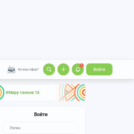
1
Войти
#Миру танков 16
Войти