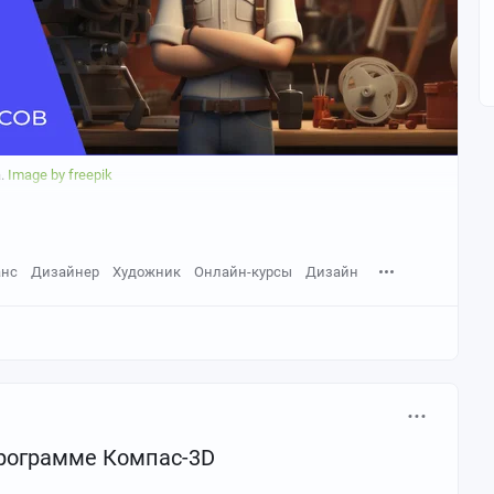
ции и видео: настраивает освещение, материалы и
-модель в реалистичное или стилизованное изображение.
а.
Image by freepik
анс
Дизайнер
Художник
Онлайн-курсы
Дизайн
программе Компас-3D