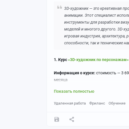
3D-художник — это креативная пр
анимации. Этот специалист испол
инструменты для разработки виз
моделей и многого другого. 3D-ху
игровая индустрия, архитектура, 
способности, так и технические н
1. Курс
«3D-художник по персонажам» [
Информация о курсе:
стоимость — 3 69
месяца
Источник: artstation
Показать полностью
3. Анимация и риггинг
Удаленная работа
Фриланс
Обучение
3D-дизайнер делает так, чтобы персон
открывались. Сначала создает «скелет
анимацию.