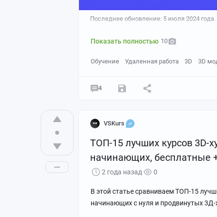
Последнее обновление: 5 июля 2024 года.
Показать полностью
10
Обучение
Удаленная работа
3D
3D мо
4
Источник: artstation
2. Текстурирование и знание мат
VSKurs
ТОП-15 лучших курсов 3D-х
Настраивает реалистичные поверхност
шершавой, а стекло — прозрачным.
начинающих, бесплатные 
2 года назад
0
В этой статье сравниваем ТОП-15 луч
начинающих с нуля и продвинутых 3Д-