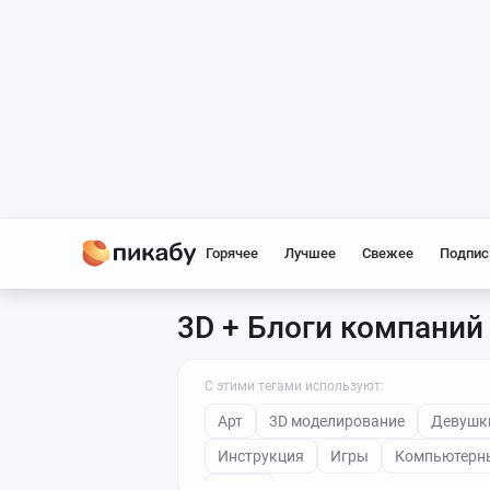
Горячее
Лучшее
Свежее
Подпис
3D + Блоги компаний
С этими тегами используют:
Арт
3D моделирование
Девушк
Инструкция
Игры
Компьютерн