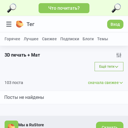
Что почитать?
Тег
Вход
Горячее
Лучшее
Свежее
Подписки
Блоги
Темы
3D печать + Мат
Ещё теги
103 поста
сначала свежее
Посты не найдены
Мы в RuStore
Скачать