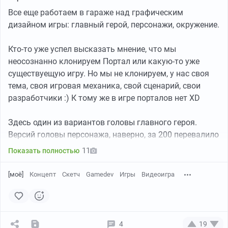
Все еще работаем в гараже над графическим
дизайном игры: главный герой, персонажи, окружение.
Кто-то уже успел высказать мнение, что мы
неосознанно клонируем Портал или какую-то уже
существуещую игру. Но мы не клонируем, у нас своя
тема, своя игровая механика, свой сценарий, свои
разработчики :) К тому же в игре порталов нет XD
Здесь один из вариантов головы главного героя.
Версий головы персонажа, наверно, за 200 перевалило
уже. Такая же история с руками. С фалангами пальцев
11
Показать полностью
оказалось немного проще, всего версий 15 было
сделано.
[моё]
Концепт
Скетч
Gamedev
Игры
Видеоигра
4
19