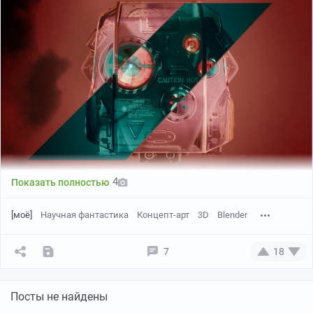
Нет, это не футуристическая сушилка для волос, это
тоже версия босса / врага:
4
Показать полностью
[моё]
Научная фантастика
Концепт-арт
3D
Blender
7
18
Посты не найдены