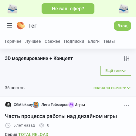
Не ваш офер?
Тег
Вход
Горячее
Лучшее
Свежее
Подписки
Блоги
Темы
3D моделирование + Концепт
Ещё теги
36 постов
сначала свежее
CGAleksey
Лига Геймеров
Игры
Часть процесса работы над дизайном игры
5 лет назад
0
Серия
TOTAL RELOAD