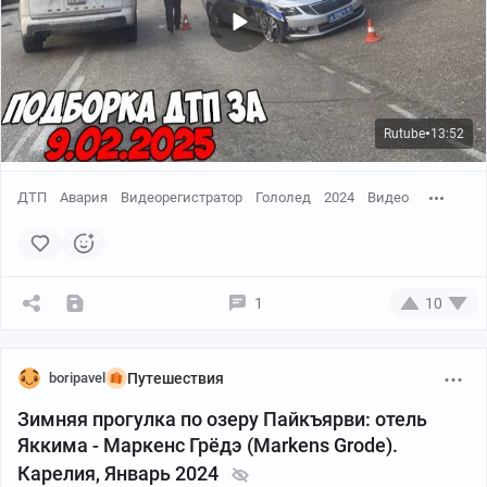
Rutube
13:52
●
ДТП
Авария
Видеорегистратор
Гололед
2024
Видео
1
10
boripavel
Путешествия
Зимняя прогулка по озеру Пайкъярви: отель
Яккима - Маркенс Грёдэ (Markens Grode).
Карелия, Январь 2024