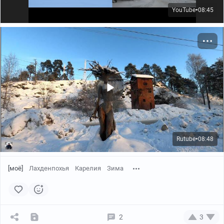
YouTube
08:45
●
Rutube
08:48
●
[моё]
Лахденпохья
Карелия
Зима
2
3