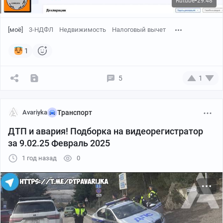
Rutube
29:48
●
[моё]
3-НДФЛ
Недвижимость
Налоговый вычет
1
5
1
Avariyka
Транспорт
ДТП и авария! Подборка на видеорегистратор
за 9.02.25 Февраль 2025
1 год назад
0