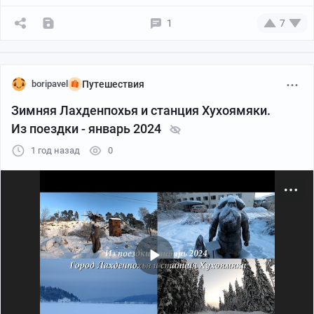
1
7
boripavel
Путешествия
Зимняя Лахденпохья и станция Хухоямяки.
Из поездки - январь 2024
1 год назад
0