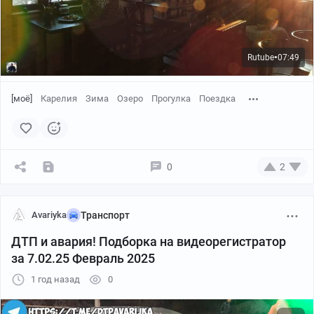
Rutube
07:49
●
[моё]
Карелия
Зима
Озеро
Прогулка
Поездка
0
2
Avariyka
Транспорт
ДТП и авария! Подборка на видеорегистратор
за 7.02.25 Февраль 2025
1 год назад
0