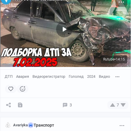
Rutube
14:15
●
ДТП
Авария
Видеорегистратор
Гололед
2024
Видео
3
7
Avariyka
Транспорт