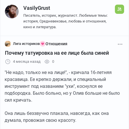
исправника по горному делу Федора Егоровича
VasilyGrust
Перегонца и его супруги Марии Матвеевны.
Писатель, историк, журналист. Любимые темы:
история, Средневековье, любовь и отношения,
Подкопив денег, Федор Егорович решил перевезти
кино и литература.
семью из Сибири в Центральную Россию - там теплее,
да и дочерей нужно было определять на учёбу.
Лига историков
Отношения
Выбрали Калугу - старый город, купеческий,
Почему татуировка на ее лице была синей
Франческа Манн.
спокойный, но, при этом, недалеко от Москвы. В 1897
4 месяца назад
0
году Федор Егорович купил в Калуге дом и перевез
Она родилась 4 февраля 1917 года в Варшаве в семье
семью.
"Не надо, только не на лице!", - кричала 16-летняя
польского еврея по фамилии Розенберг-Мангеймер,
красавица. Ее крепко держали, и специальный
сократившего свою фамилию до Манн.
В возрасте 10 лет Саша поступила в Калужскую
инструмент под названием "ухи", коснулся ее
Новорожденной малышке дали имя Франческа.
женскую гимназию, которую с отличием окончила в
подбородка. Было больно, но у Олив больше не было
1914 году.
сил кричать.
Заметив способности девочки к танцам, родители
отдали Франческу в танцевальную школу известной
Уже на последних курсах гимназии проявился
Она лишь беззвучно плакала, навсегда, как она
польской балерины Ирены Прусицкой.
актерский дар юной барышни - Саша играла в
думала, провожая свою красоту.
любительских спектаклях и даже выходила на сцену