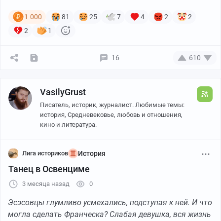
1 000
81
25
7
4
2
2
2
1
16
610
VasilyGrust
Писатель, историк, журналист. Любимые темы:
история, Средневековье, любовь и отношения,
кино и литература.
Лига историков
История
Танец в Освенциме
3 месяца назад
0
Эсэсовцы глумливо усмехались, подступая к ней. И что
могла сделать Франческа? Слабая девушка, вся жизнь