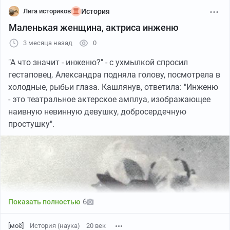
Лига историков
История
Маленькая женщина, актриса инженю
3 месяца назад
0
"А что значит - инженю?" - с ухмылкой спросил
гестаповец. Александра подняла голову, посмотрела в
холодные, рыбьи глаза. Кашлянув, ответила: "Инженю
- это театральное актерское амплуа, изображающее
наивную невинную девушку, добросердечную
простушку".
6
Показать полностью
[моё]
История (наука)
20 век