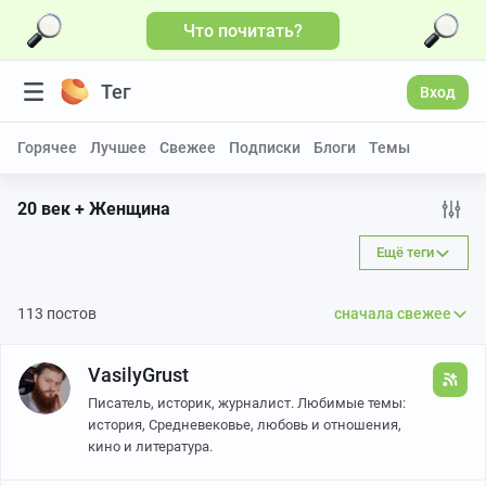
Что почитать?
Тег
Вход
Горячее
Лучшее
Свежее
Подписки
Блоги
Темы
20 век + Женщина
Ещё теги
113 постов
сначала свежее
VasilyGrust
Писатель, историк, журналист. Любимые темы:
история, Средневековье, любовь и отношения,
кино и литература.