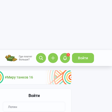
1
Войти
#Миру танков 16
Войти