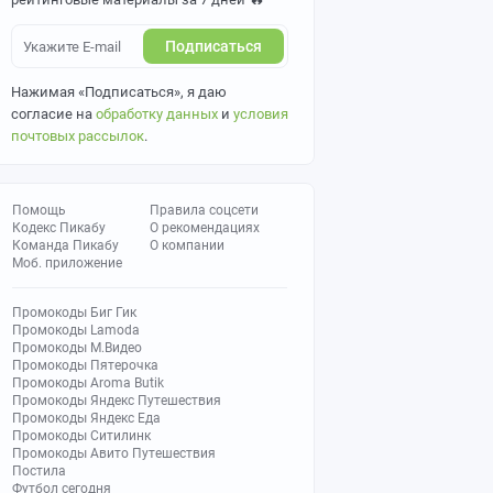
Подписаться
Нажимая «Подписаться», я даю
согласие на
обработку данных
и
условия
почтовых рассылок
.
Помощь
Правила соцсети
Кодекс Пикабу
О рекомендациях
Команда Пикабу
О компании
Моб. приложение
Промокоды Биг Гик
Промокоды Lamoda
Промокоды М.Видео
Промокоды Пятерочка
Промокоды Aroma Butik
Промокоды Яндекс Путешествия
Промокоды Яндекс Еда
Промокоды Ситилинк
Промокоды Авито Путешествия
Постила
Футбол сегодня