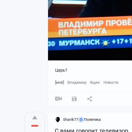
Царь?
[моё]
Владимир
Ящик
Новости
4
Sharik77
Политика
С вами говорит телевизор.