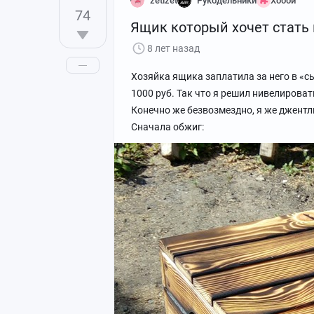
zetizet
Рукодельники
Хобби
74
Ящик который хочет стать
8 лет назад
Хозяйка ящика заплатила за него в «с
1000 руб. Так что я решил нивелироват
Конечно же безвозмездно, я же джентль
Сначала обжиг: