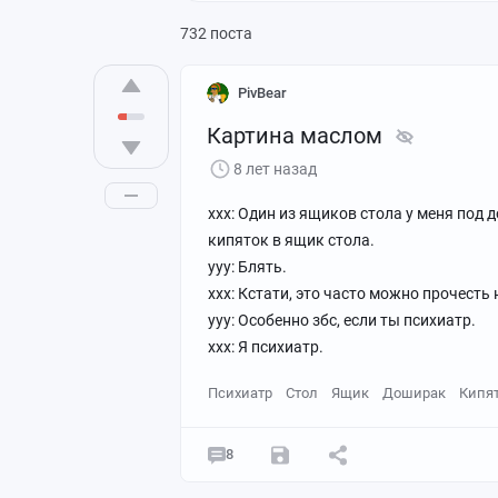
732 поста
PivBear
Картина маслом
8 лет назад
xxx: Один из ящиков стола у меня под 
кипяток в ящик стола.
yyy: Блять.
xxx: Кстати, это часто можно прочесть
yyy: Особенно збс, если ты психиатр.
xxx: Я психиатр.
Психиатр
Стол
Ящик
Доширак
Кипя
8