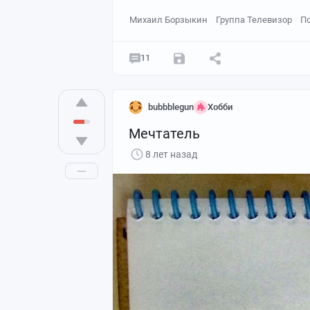
Михаил Борзыкин
Группа Телевизор
П
11
bubbblegun
Хобби
Мечтатель
8 лет назад