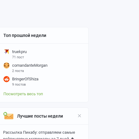
Топ прошлой недели
truekpru
71 пост
comandanteMorgan
2 поста
BringerOfShiza
9 постов
Посмотреть весь топ
Лучшие посты недели
Рассылка Пикабу: отправляем самые
🔥
рейтинговые материалы за 7 дней