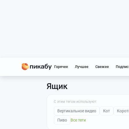
Горячее
Лучшее
Свежее
Подпис
Ящик
С этим тегом используют:
Вертикальное видео
Кот
Корот
Пиво
Все теги