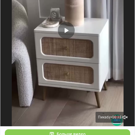
Пикабу
00:15
●
Больше видео