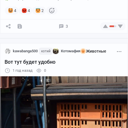
4
4
2
3
kawabanga500
Котомафия
Животные
котий
Вот тут будет удобно
1 год назад
0