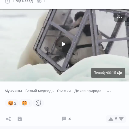
1 год назад
0
нижнее отделения: верхнее имеет двустворчатую
распашную дверь, а нижнее — вертикальную
половинную дверь, называемую кендонбута 倹飩蓋.
Пикабу
00:15
●
Мужчины
Белый медведь
Съемки
Дикая природа
2
1
4
5