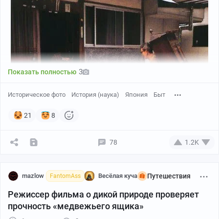
3
Показать полностью
Историческое фото
История (наука)
Япония
Быт
21
8
78
1.2K
笈 ойбако 笈箱 - коробка-рюкзак периода Эдо.
mazlow
Весёлая куча
Путешествия
FantomAss
Деревянный (и бамбуковый) ящик на четырех ножках,
Режиссер фильма о дикой природе проверяет
который носили горные монахи (ямабуси 山伏).
прочность «медвежьего ящика»
Внутренняя часть ящика разделена на верхнее и