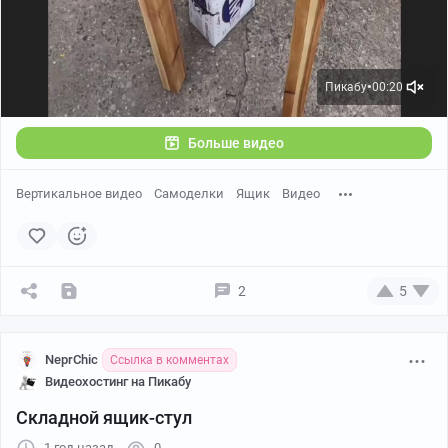
Пикабу
00:20
●
Больше видео
Вертикальное видео
Самоделки
Ящик
Видео
2
5
NeprChic
Ссылка в комментах
Видеохостинг на Пикабу
Складной ящик-стул
1 год назад
0