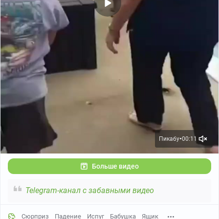
Пикабу
00:11
●
Больше видео
Telegram-канал с забавными видео
Сюрприз
Падение
Испуг
Бабушка
Ящик