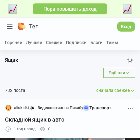
Пора повышать доход
Больше видео
Тег
Вход
Горячее
Лучшее
Свежее
Подписки
Блоги
Темы
Ящик
Ещё теги
732 поста
сначала свежее
aliskidki
Видеохостинг на Пикабу
Транспорт
Складной ящик в авто
1 год назад
0