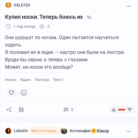
DELETED
Купил носки. Теперь боюсь их
1 год назад
0
Они шуршат по ночам. Один пытается научиться
ходить.
Я положил их в ящик — наутро они были на люстре.
Вроде бы серые, а теперь с глазами.
Может, не носки это вообще?
Носки
Ящик
Люстра
Текст
5
LidiaShi
Котомафия
Юмор
Моё почтение...