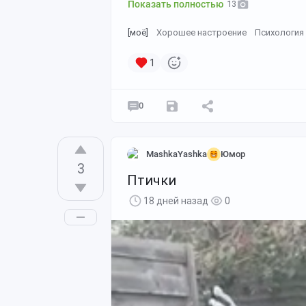
Показать полностью
13
[моё]
Хорошее настроение
Психология
1
0
MashkaYashka
Юмор
3
Птички
18 дней назад
0