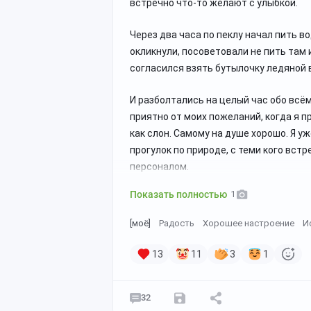
встречно что-то желают с улыбкой.
Через два часа по пеклу начал пить во
окликнули, посоветовали не пить там 
согласился взять бутылочку ледяной 
И разболтались на целый час обо всём
приятно от моих пожеланий, когда я п
как слон. Самому на душе хорошо. Я у
прогулок по природе, с теми кого вс
персоналом.
Показать полностью
1
[моё]
Радость
Хорошее настроение
И
13
11
3
1
32