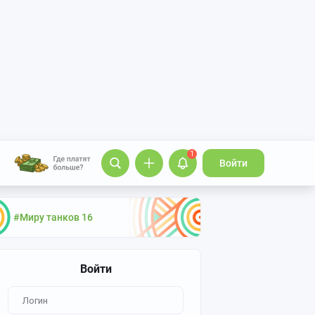
1
Войти
#Миру танков 16
Войти