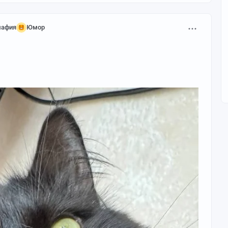
мафия
Юмор