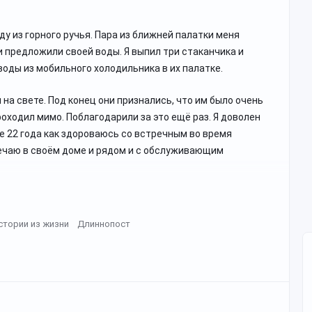
ду из горного ручья. Пара из ближней палатки меня
и предложили своей воды. Я выпил три стаканчика и
воды из мобильного холодильника в их палатке.
 на свете. Под конец они признались, что им было очень
роходил мимо. Поблагодарили за это ещё раз. Я доволен
же 22 года как здороваюсь со встречным во время
тречаю в своём доме и рядом и с обслуживающим
стории из жизни
Длиннопост