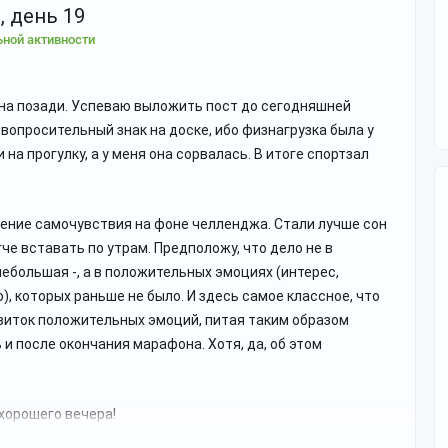
 день 19
ьной активности
на позади. Успеваю выложить пост до сегодняшней
ь вопросительный знак на доске, ибо физнагрузка была у
 на прогулку, а у меня она сорвалась. В итоге спортзал
шение самочувствия на фоне челленджа. Стали лучше сон
гче вставать по утрам. Предположу, что дело не в
небольшая -, а в положительных эмоциях (интерес,
, которых раньше не было. И здесь самое классное, что
виток положительных эмоций, питая таким образом
и после окончания марафона. Хотя, да, об этом
хорошего вечера!