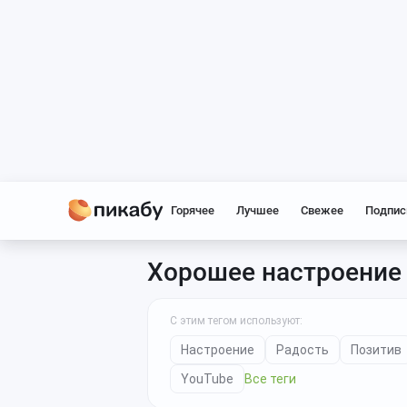
Горячее
Лучшее
Свежее
Подпис
Хорошее настроение
С этим тегом используют:
Настроение
Радость
Позитив
YouTube
Все теги