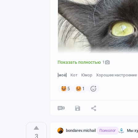
Показать полностью
1
[моё]
Кот
Юмор
Хорошее настроение
5
1
0
bondarev.michail
Мы ху
Психолог
3