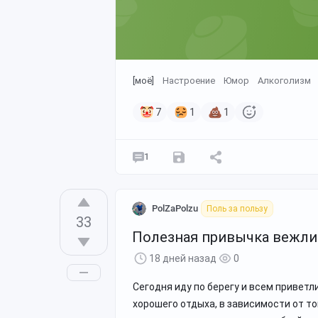
[моё]
Настроение
Юмор
Алкоголизм
7
1
1
1
PolZaPolzu
Поль за пользу
33
Полезная привычка вежл
18 дней назад
0
Сегодня иду по берегу и всем приветл
хорошего отдыха, в зависимости от то