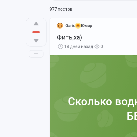
977 постов
Garix
Юмор
Фить,ха)
18 дней назад
0
Сколько водк
Б