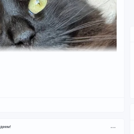
деем!