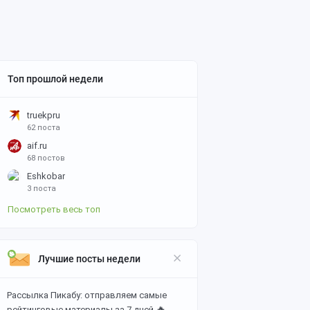
Топ прошлой недели
truekpru
62 поста
aif.ru
68 постов
Eshkobar
3 поста
Посмотреть весь топ
Лучшие посты недели
Рассылка Пикабу: отправляем самые
🔥
рейтинговые материалы за 7 дней