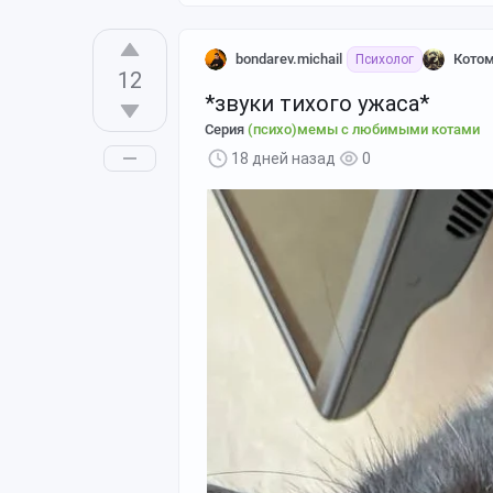
bondarev.michail
Кото
Психолог
12
*звуки тихого ужаса*
Серия
(психо)мемы с любимыми котами
18 дней назад
0