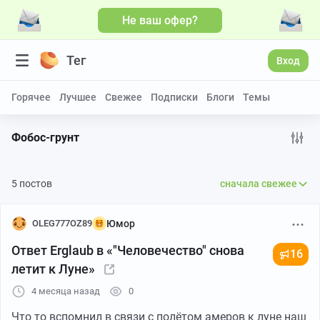
Не ваш офер?
Больше видео
Тег
Вход
Горячее
Лучшее
Свежее
Подписки
Блоги
Темы
Фобос-грунт
5 постов
сначала свежее
OLEG777OZ89
Юмор
Ответ Erglaub в «"Человечество" снова
16
летит к Луне»
4 месяца назад
0
Что то вспомнил в связи с полётом амеров к луне наш