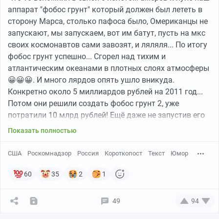
аппарат "фобос грунт" который должен был лететь в
сторону Марса, столько пафоса было, Омериканцы не
запускают, мы запускаем, вот им батут, пусть на мкс
своих космонавтов сами завозят, и ляляля... По итогу
фобос грунт успешно... Сгорел над тихим и
атлантическим океанами в плотных слоях атмосферы
😀😀😀. И много лярдов опять ушло вникуда.
Конкретно около 5 миллиардов рублей на 2011 год...
Потом они решили создать фобос грунт 2, уже
потратили 10 млрд рублей! Ещё даже не запустив его
😵🫣🫣 очень полезное капиталовложение... Амеры же,
Показать полностью
за это время(последние 20 лет) смогли оживить свою
космическую отрасль, заброшеную к 80-90гг, и снова
США
Роскомнадзор
Россия
Короткопост
Текст
Юмор
смогли запустить людей к луне.... Мы пока не можем.
Точней не так. Мы и не могли. Союз сверх тяжёлую
60
35
2
1
ракету так и не допилил до совершенства, а после
успешного полёта амеров, наши отказались от
49
94
пилотируемого полёта на луну в пользу