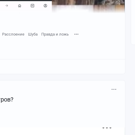
Расслоение
Шуба
Правда и ложь
пришли...»"
тров?
ришли...»