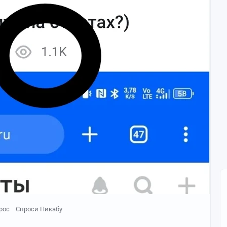
тров!
 PinVS?
рос
Спроси Пикабу