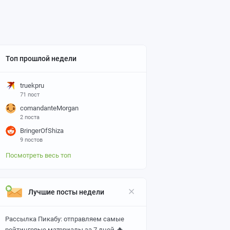
Топ прошлой недели
truekpru
71 пост
comandanteMorgan
2 поста
BringerOfShiza
9 постов
Посмотреть весь топ
Лучшие посты недели
Рассылка Пикабу: отправляем самые
🔥
рейтинговые материалы за 7 дней