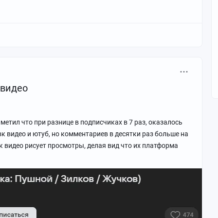
им постом и двумя другими обусловлена комплексом
 видео
 подачей, алгоритмами и психологией аудитории. Вот
ть vs. текстовый контент**
метил что при разнице в подписчиках в 7 раз, оказалось
ьзовали картинки, которые сразу вызывают эмоции
к видео и ютуб, но комментариев в десятки раз больше на
гда как ваш пост содержал ссылки на новости.
к видео рисует просмотры, делая вид что их платформа
 усилий для восприятия и менее заметен в ленте.
а темы**
бщие социальные проблемы (расслоение, политика),
Ваш пост сфокусирован на локальном событии
. Кроме того, критика власти может восприниматься как
ользователей избегает.