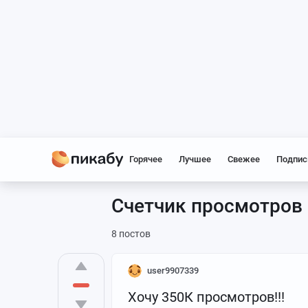
Горячее
Лучшее
Свежее
Подпис
Счетчик просмотров
8 постов
user9907339
Хочу 350К просмотров!!!