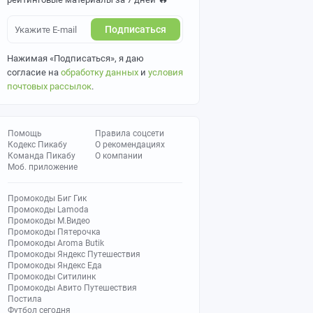
Подписаться
Нажимая «Подписаться», я даю
согласие на
обработку данных
и
условия
почтовых рассылок
.
Помощь
Правила соцсети
Кодекс Пикабу
О рекомендациях
Команда Пикабу
О компании
Моб. приложение
Промокоды Биг Гик
Промокоды Lamoda
Промокоды М.Видео
Промокоды Пятерочка
Промокоды Aroma Butik
Промокоды Яндекс Путешествия
Промокоды Яндекс Еда
Промокоды Ситилинк
Промокоды Авито Путешествия
Постила
Футбол сегодня