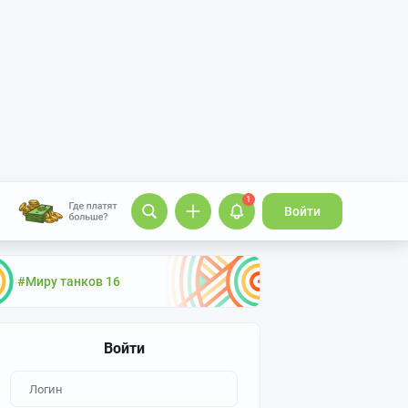
1
Войти
#Миру танков 16
Войти