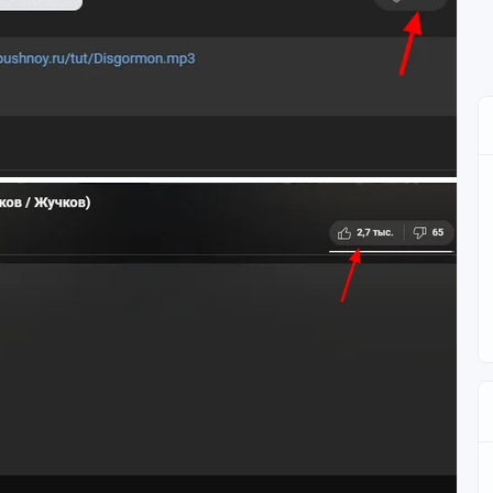
ие**
тент, который быстро набирает лайки и комментарии.
и мгновенный отклик, что запустило сетевой эффект.
 не успел набрать начальный импульс и остался
**
вали посты в часы пиковой активности, их контент сразу
опубликован в менее удачное время или «потеряться»
ьше просмотров, чем оригиналы, особенно если они не
овокационных утверждений. Алгоритм мог не продвигать
рки. Если аудитория не знает источники или
 это снижает вовлечённость.
уйте скриншоты новостей с выделенными ключевыми