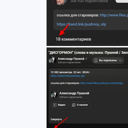
3. **Алгоритмическое продвижен
Алгоритмы соцсетей «любят» кон
Первые посты, вероятно, получил
Ваш пост, опубликованный позже,
незамеченным.
4. **Время и контекст публикации
Если HolyPendel и PinVS опублико
попал в топ. Ваш пост мог быть 
среди других ответов.
5. **Формат ответа**
Посты-ответы часто получают мен
содержат ярких визуалов или пр
ваш пост так активно.
6. **Доверие к источнику**
Ссылки на новости требуют прове
сомневается в их достоверности,
### Что можно улучшить:
- **Добавить визуал**: Использ
фразами вместо простых ссылок.