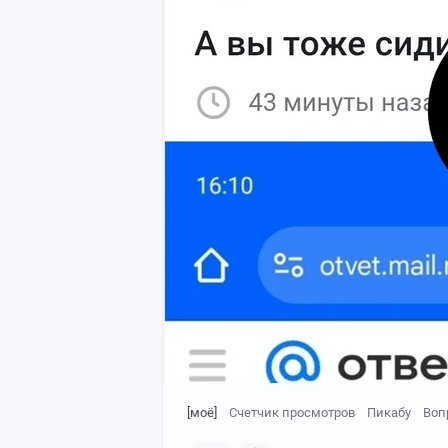
1. HolyPendel создал пост
"От чего ушли, к тому и пришли..."
И у него за 11 часов 349К просмотров!
Это значит, что тема людям интересна!
Я ТОЖЕ ХОЧУ В 100 раз больше просмо
Почему их нет?:
- людям неинтересна правда?
- людям неприятна правда?
- людям лень копать глубже?
- нужно было ответить HolyPendel, а не
[моё]
Счетчик просмотров
Пикабу
Воп
- нужно было добавить картинку?