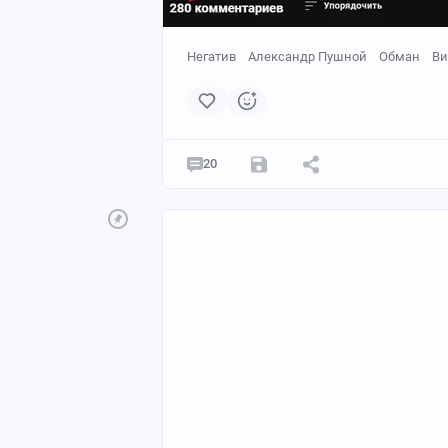
- **Упростить посыл**: Сформули
запретили себе шубы, но скрыва
Негатив
Александр Пушной
Обман
Ви
- **Тайминг**: Публикуйте в часы
- **Вовлекать в дискуссию**: Зада
скрывают?»), чтобы стимулирова
Ваша тема важна, но её подача 
привычки аудитории. Эксперимен
20