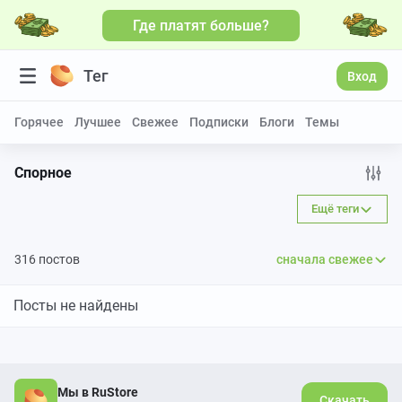
Где платят больше?
Тег
Вход
Горячее
Лучшее
Свежее
Подписки
Блоги
Темы
Спорное
Ещё теги
316 постов
сначала свежее
Посты не найдены
Мы в RuStore
Скачать