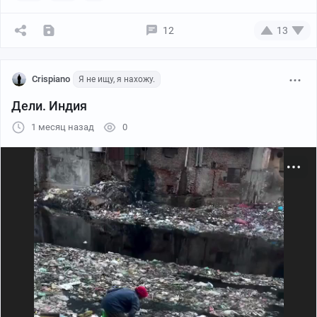
12
13
Crispiano
Я не ищу, я нахожу.
Дели. Индия
1 месяц назад
0