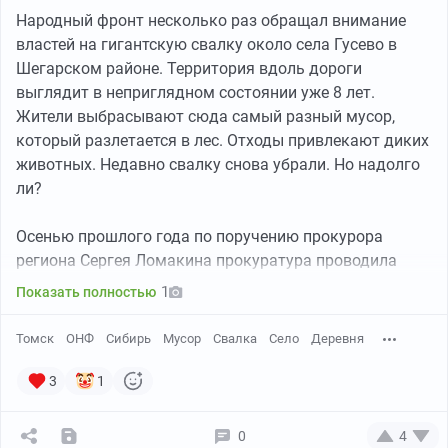
Народный фронт несколько раз обращал внимание
властей на гигантскую свалку около села Гусево в
Шегарском районе. Территория вдоль дороги
выглядит в неприглядном состоянии уже 8 лет.
Жители выбрасывают сюда самый разный мусор,
который разлетается в лес. Отходы привлекают диких
животных. Недавно свалку снова убрали. Но надолго
ли?
Осенью прошлого года по поручению прокурора
региона Сергея Ломакина прокуратура проводила
проверку по сигналу Народного фронта. На тот
1
Показать полностью
момент на принудительном исполнении в отделе
судебных приставов находилось решение суда по иску
Томск
ОНФ
Сибирь
Мусор
Свалка
Село
Деревня
прокурора Шегарского района о ликвидации
огромной свалки площадью 6 тыс. кв. метров.
3
1
Кроме того, прокуратура выяснила, что в селе Гусево
0
4