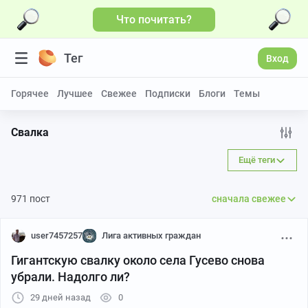
Что почитать?
Больше видео
Тег
Вход
Горячее
Лучшее
Свежее
Подписки
Блоги
Темы
Свалка
Ещё теги
971 пост
сначала свежее
user7457257
Лига активных граждан
Гигантскую свалку около села Гусево снова
убрали. Надолго ли?
29 дней назад
0