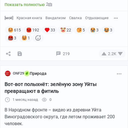
2
Показать полностью
[моё]
Красная книга
Вандализм
Свалка
Отдыхающие
615
192
33
22
5
3
3
3
1
219
2.2K
ONF29
Природа
Вот-вот полыхнёт: зелёную зону Уйты
превращают в фитиль
1 месяц назад
0
В Народном фронте – видео из деревни Уйта
Виноградовского округа, где летом проживает 200
человек.