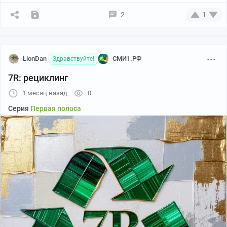
2
1
LionDan
СМИ1.РФ
Здравствуйте!
7R: рециклинг
1 месяц назад
0
Серия
Первая полоса
Шла по дороге. Наткнулась на прудик небольшой.