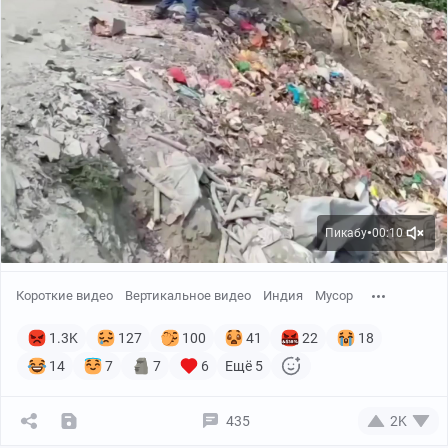
Пикабу
00:10
●
Короткие видео
Вертикальное видео
Индия
Мусор
1.3K
127
100
41
22
18
14
7
7
6
Ещё 5
435
2K