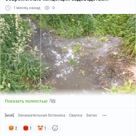
1 месяц назад
0
7
Показать полностью
[моё]
Занимательная ботаника
Свалка
Запах
2
1
1