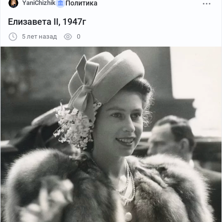
YaniChizhik
Политика
Елизавета II, 1947г
5 лет назад
0