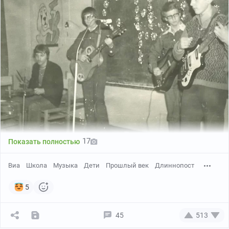
17
Показать полностью
Виа
Школа
Музыка
Дети
Прошлый век
Длиннопост
5
45
513