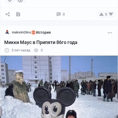
0
6
maksim26ru
История
Микки Маус в Припяти 86го года
5 лет назад
0