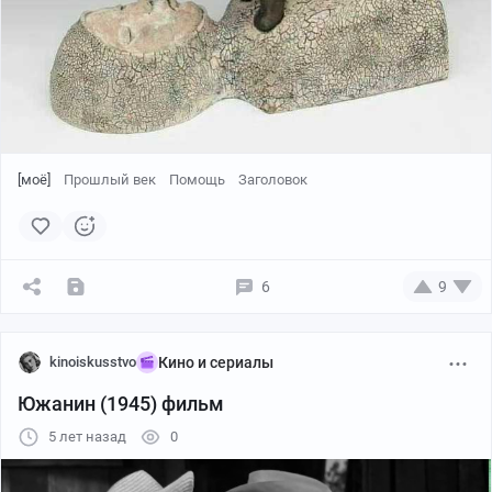
[моё]
Прошлый век
Помощь
Заголовок
6
9
kinoiskusstvo
Кино и сериалы
Южанин (1945) фильм
5 лет назад
0