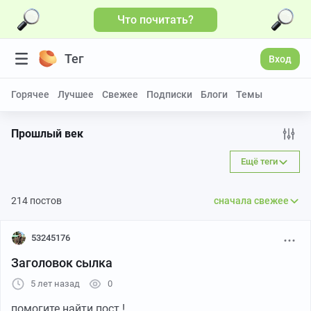
Что почитать?
Тег
Вход
Горячее
Лучшее
Свежее
Подписки
Блоги
Темы
Прошлый век
Ещё теги
214 постов
сначала свежее
53245176
Заголовок сылка
5 лет назад
0
помогите найти пост !