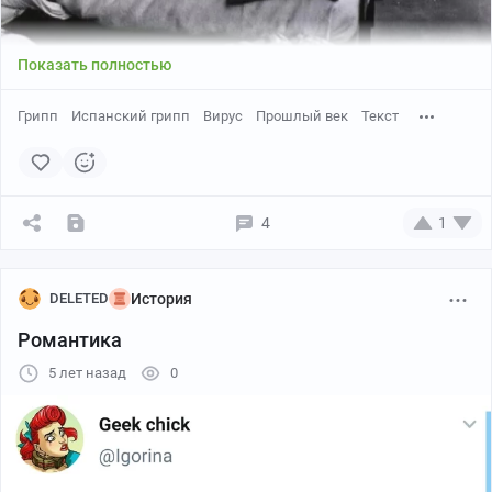
Показать полностью
Грипп
Испанский грипп
Вирус
Прошлый век
Текст
4
1
DELETED
История
Романтика
5 лет назад
0