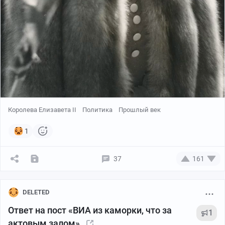
Королева Елизавета II
Политика
Прошлый век
1
37
161
DELETED
Ответ на пост «ВИА из каморки, что за
1
актовым залом»