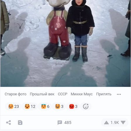
Старое фото
Прошлый век
СССР
Микки Маус
Припять
23
12
6
3
3
485
1.9K