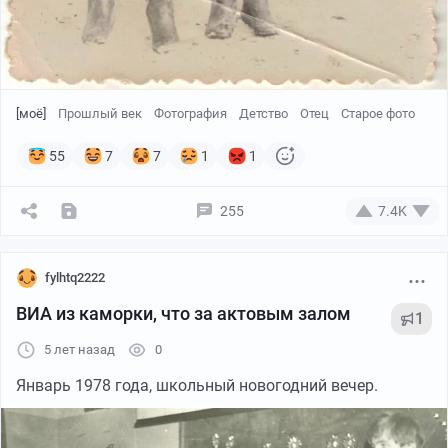
[моё]
Прошлый век
Фотография
Детство
Отец
Старое фото
55
7
7
1
1
255
7.4K
fylhtq2222
ВИА из каморки, что за актовым залом
1
5 лет назад
0
Январь 1978 года, школьный новогодний вечер.