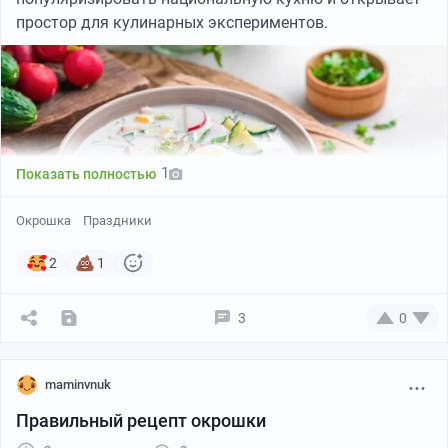
https://www.culture.ru/materials/255890/okroshka-zhele-i-
простор для кулинарных экспериментов.
mor...
1
Показать полностью
Окрошка
Праздники
2
1
3
0
Главные основы и заправки
Квас:
maminvnuk
Классический кислый белый.
Правильный рецепт окрошки