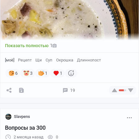
мая как раз сезон появления первых свежих овощей и
зелени, так что всем гурманам можно
порекомендовать отметить День окрошки её
приготовлением и поеданием.
А ещё – это национальный праздник всех
1
Показать полностью
Пикабушников)
[моё]
Рецепт
Щи
Суп
Окрошка
Длиннопост
Всех с праздником!
6
3
1
1
И смотрите не передеритесь там, адепты
«правильной» заправки.
19
Лучше угостите друг друга своим любимым рецептом.
Slavpens
Вопросы за 300
2 месяца назад
0