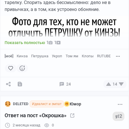
тарелку. Спорить здесь бессмысленно: дело не в
привычках, а в том, как устроено обоняние.
1
1
Показать полностью
[моё]
Кинза
Петрушка
Укроп
Том ям
Клопы
RUTUBE
24
14
DELETED
Юмор
Идеалист и эмпат
Ответ на пост «Окрошка»
2
2 месяца назад
0