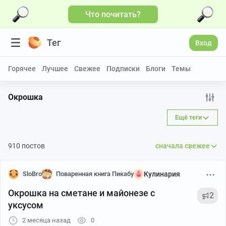
Что почитать?
Больше видео
Тег
Вход
Горячее
Лучшее
Свежее
Подписки
Блоги
Темы
Окрошка
Ещё теги
910 постов
сначала свежее
SloBro
Поваренная книга Пикабу
Кулинария
Окрошка на сметане и майонезе с
2
уксусом
2 месяца назад
0