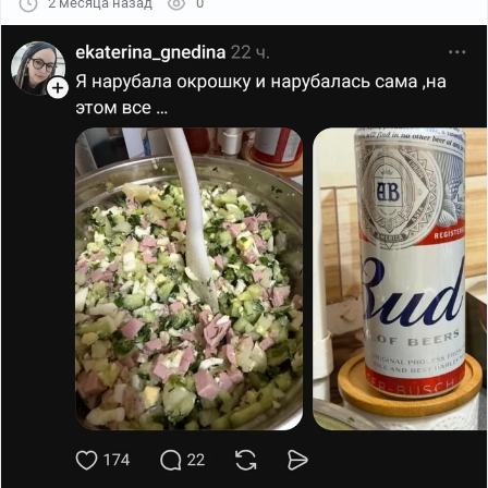
2 месяца назад
0
Кефир:
Мягкий освежающий кисломолочный вариант.
Минералка:
Часто смешивают со сметаной и лимоном.
Сыворотка:
Легкая летняя основа.
Основные ингредиенты
Зелень:
Зеленый лук, укроп, петрушка.
Овощи: