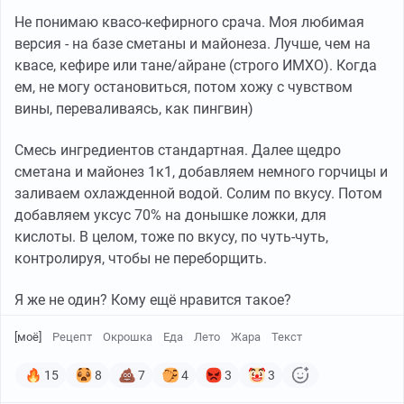
Не понимаю квасо-кефирного срача. Моя любимая
версия - на базе сметаны и майонеза. Лучше, чем на
квасе, кефире или тане/айране (строго ИМХО). Когда
ем, не могу остановиться, потом хожу с чувством
вины, переваливаясь, как пингвин)
Смесь ингредиентов стандартная. Далее щедро
сметана и майонез 1к1, добавляем немного горчицы и
заливаем охлажденной водой. Солим по вкусу. Потом
добавляем уксус 70% на донышке ложки, для
кислоты. В целом, тоже по вкусу, по чуть-чуть,
контролируя, чтобы не переборщить.
Я же не один? Кому ещё нравится такое?
[моё]
Рецепт
Окрошка
Еда
Лето
Жара
Текст
15
8
7
4
3
3