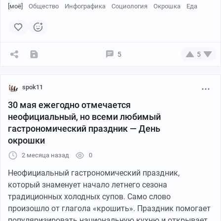
[моё]
Общество
Инфографика
Социология
Окрошка
Еда
5
5
spok11
30 мая ежегодно отмечается
неофициальный, но всеми любимый
гастрономический праздник — День
окрошки
2 месяца назад
0
Неофициальный гастрономический праздник,
который знаменует начало летнего сезона
Источник данных для материала:
традиционных холодных супов. Само слово
произошло от глагола «крошить». Праздник помогает
https://www.kp.ru/daily/27706.5/5095186/
популяризировать национальную кухню и открывает