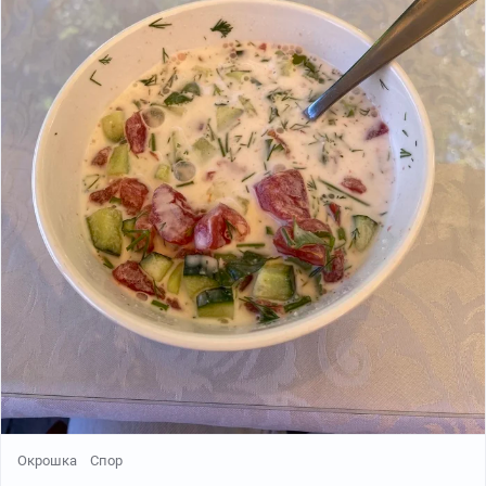
лукомъ, огурцами, сливами, нальется огурешнымъ или
сливнымъ росоломъ.
На рассоле. И ни слова ни о квасе, ни тем более о
кефире
Окрошка
Спор