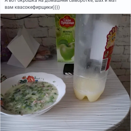
А вот окрошка на домашней сыворотке, шах и мат
вам квасокефирщики))))