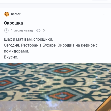
nerner
Окрошка
1 месяц назад
0
Шах и мат вам, спорщики.
Сегодня. Ресторан а Бухаре. Окрошка на кефире с
помидорами.
Вкусно.
См. пункт 15
Окрошка дѣлается изъ разныхъ жеркихъ мясъ, съ