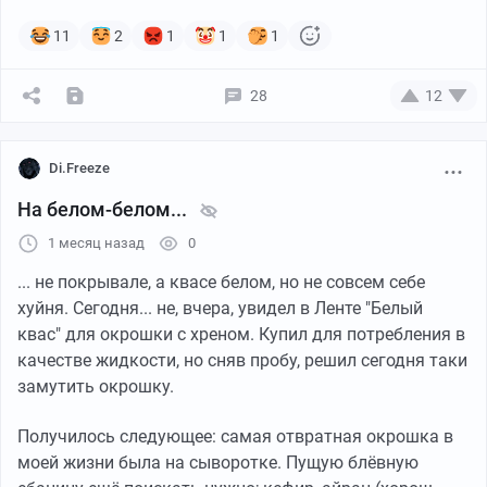
11
2
1
1
1
28
12
Di.Freeze
На белом-белом...
1 месяц назад
0
... не покрывале, а квасе белом, но не совсем себе
хуйня. Сегодня... не, вчера, увидел в Ленте "Белый
квас" для окрошки с хреном. Купил для потребления в
качестве жидкости, но сняв пробу, решил сегодня таки
замутить окрошку.
Получилось следующее: самая отвратная окрошка в
моей жизни была на сыворотке. Пущую блёвную