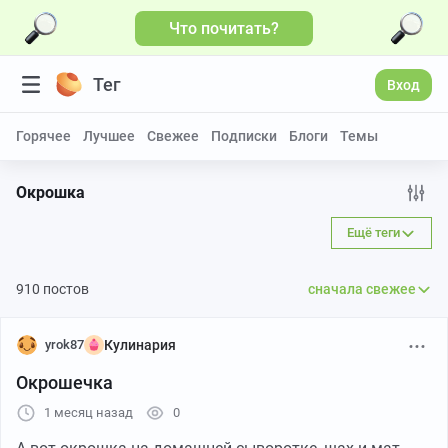
Что почитать?
Тег
Вход
Горячее
Лучшее
Свежее
Подписки
Блоги
Темы
Окрошка
Ещё теги
910 постов
сначала свежее
yrok87
Кулинария
Окрошечка
1 месяц назад
0