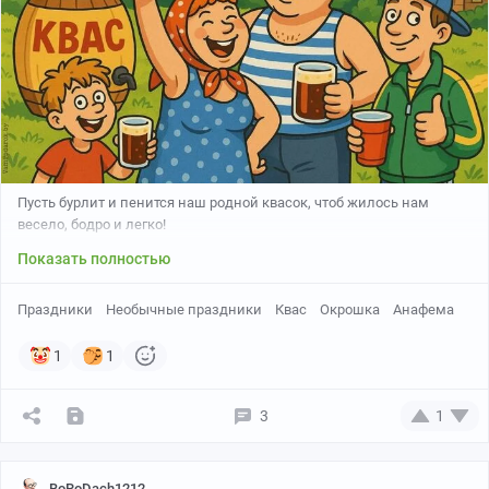
Всем хороших и вкусных выходных!
Пусть бурлит и пенится наш родной квасок, чтоб жилось нам
весело, бодро и легко!
Показать полностью
Праздники
Необычные праздники
Квас
Окрошка
Анафема
1
1
3
1
BoRoDach1212