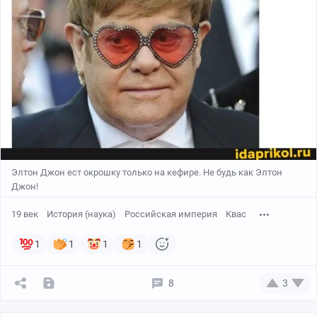
Элтон Джон ест окрошку только на кефире. Не будь как Элтон
Джон!
19 век
История (наука)
Российская империя
Квас
1
1
1
1
8
3