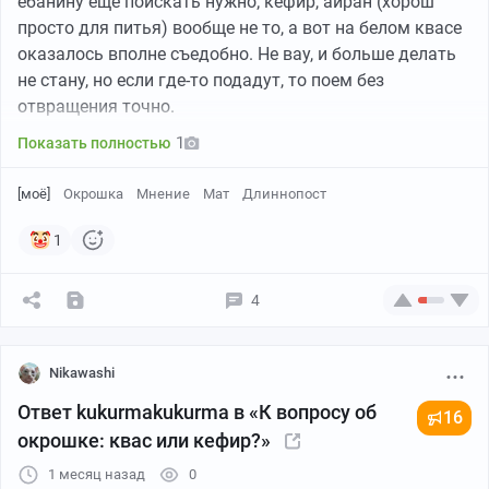
ебанину ещё поискать нужно; кефир, айран (хорош
просто для питья) вообще не то, а вот на белом квасе
оказалось вполне съедобно. Не вау, и больше делать
не стану, но если где-то подадут, то поем без
отвращения точно.
1
Показать полностью
[моё]
Окрошка
Мнение
Мат
Длиннопост
1
4
Nikawashi
Ответ kukurmakukurma в «К вопросу об
16
окрошке: квас или кефир?»
1 месяц назад
0