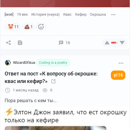
[моё]
19 век
История (наука)
Квас
Кефир
Окрошка
11
1
16
WizardOfAus
Coding is a poetry
Ответ на пост «К вопросу об окрошке:
16
квас или кефир?»
1 месяц назад
0
Пора решать с кем ты...