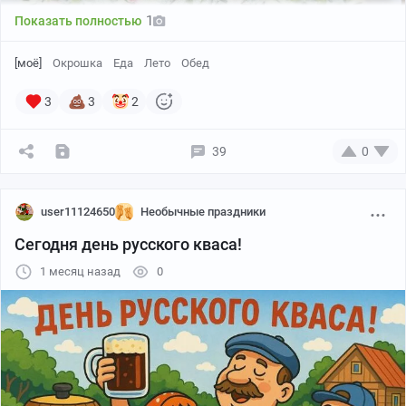
1
Показать полностью
[моё]
Окрошка
Еда
Лето
Обед
3
3
2
39
0
user11124650
Необычные праздники
Сегодня день русского кваса!
1 месяц назад
0
Надоел негатив. Даёшь волну постов летних обедов!
Окрошка с огурчиками со своего огорода. Готовлю на
воде с добавлением сметаны, майонеза и лимонной
кислоты для кислинки.