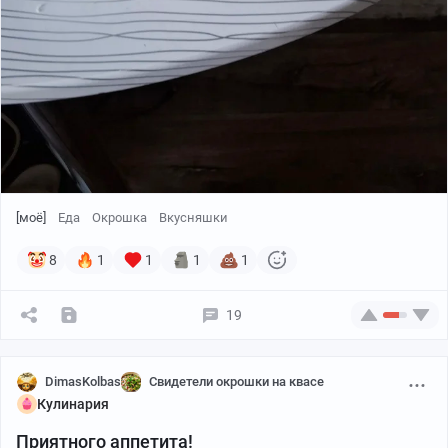
[моё]
Еда
Окрошка
Вкусняшки
8
1
1
1
1
19
DimasKolbas
Свидетели окрошки на квасе
Кулинария
Приятного аппетита!