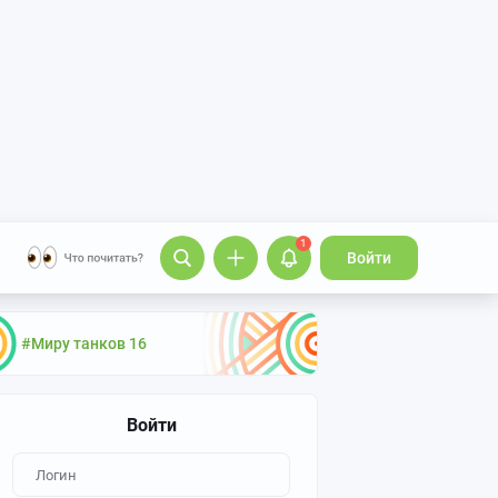
1
Войти
#Миру танков 16
Войти