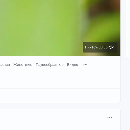
Пикабу
00:35
●
ается
Животные
Паукообразные
Видео