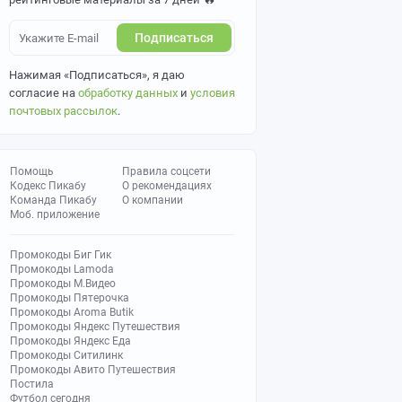
Подписаться
Нажимая «Подписаться», я даю
согласие на
обработку данных
и
условия
почтовых рассылок
.
Помощь
Правила соцсети
Кодекс Пикабу
О рекомендациях
Команда Пикабу
О компании
Моб. приложение
Промокоды Биг Гик
Промокоды Lamoda
Промокоды М.Видео
Промокоды Пятерочка
Промокоды Aroma Butik
Промокоды Яндекс Путешествия
Промокоды Яндекс Еда
Промокоды Ситилинк
Промокоды Авито Путешествия
Постила
Футбол сегодня