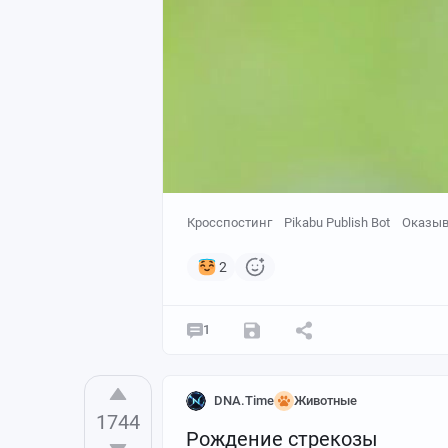
Кросспостинг
Pikabu Publish Bot
Оказыв
2
1
DNA.Time
Животные
1744
Рождение стрекозы