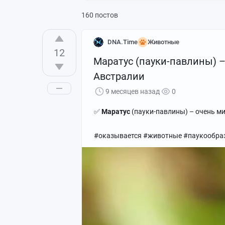
160 постов
DNA.Time
Животные
12
Маратус (пауки-павлины) 
Австралии
9 месяцев назад
0
✅
Маратус
(пауки-павлины) – очень м
#оказывается #животные #паукообра