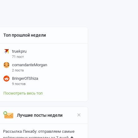
Топ прошлой недели
truekpru
71 пост
comandanteMorgan
2 поста
BringerOfShiza
9 постов
Посмотреть весь топ
Лучшие посты недели
Рассылка Пикабу: отправляем самые
🔥
рейтинговые материалы за 7 дней