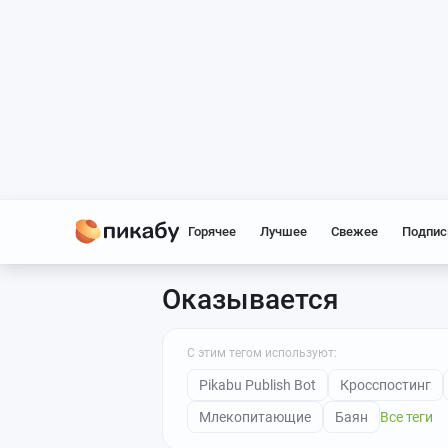
Горячее
Лучшее
Свежее
Подпис
Оказывается
С этим тегом используют:
Pikabu Publish Bot
Кросспостинг
Млекопитающие
Баян
Все теги