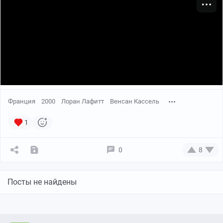
Франция
2000
Лоран Лафитт
Венсан Кассель
1
0
8
Посты не найдены