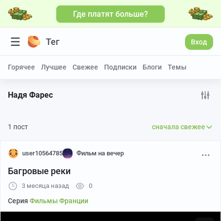
Где платят больше?
Больше видео
Тег
Вход
Горячее
Лучшее
Свежее
Подписки
Блоги
Темы
Надя Фарес
1 пост
сначала свежее
user10564785
Фильм на вечер
Багровые реки
3 месяца назад
0
Серия
Фильмы Франции