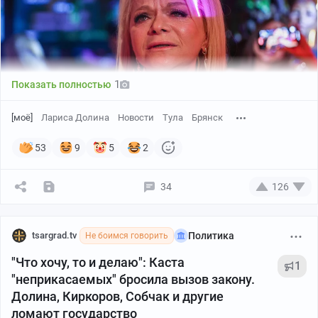
1
Показать полностью
[моё]
Лариса Долина
Новости
Тула
Брянск
53
9
5
2
Концерт певицы Ларисы Долиной в Брянске,
34
126
изначально назначенный на 9 марта, перенесён на 14
ноября 2026 года.
Выступление должно было
состояться во Дворце культуры БМЗ. «
Концерт
tsargrad.tv
Политика
Не боимся говорить
пернесен на 14 ноября
», — подтвердили
информагентству
на площадке.
"Что хочу, то и делаю": Каста
1
"неприкасаемых" бросила вызов закону.
Согласно данным систем продажи,
в зале,
Долина, Киркоров, Собчак и другие
рассчитанном на около 800 мест, на новый
ломают государство