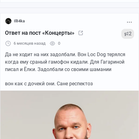
Умный фильтр каталога включает:
мультиселект метро и районов с поиском внутри
IllI4ka
справочника;
Ответ на пост «Концерты»
2
переключение типа цены (за всё / за м², в месяц / в
год);
6 месяцев назад
0
фильтр по классу объекта (A / B+ / B / C);
Да не ходит на них задолбали. Вон Loc Dog терялся
теги выбранных фильтров с быстрым сбросом;
когда ему сраный гамофон кидали. Для Гагариной
поиск по сайту — классический overlay с историей
писал и Ёлки. Задолбали со своими шамании
запросов и live-результатами.
вон как с дочекй они. Сане респектоз
Одно из преимуществ — раздел «Избранное»: работает
без регистрации, хранится локально, а счётчик
отображается в шапке.