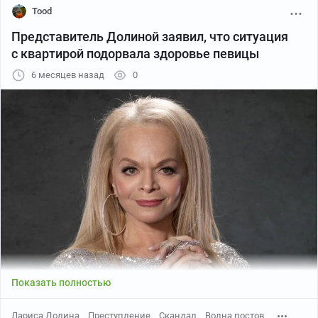
Tood
Представитель Долиной заявил, что ситуация
с квартирой подорвала здоровье певицы
6 месяцев назад
0
Заглавная страница
Заглавная страница показывает, что у сайта есть
сразу 4 раздела, что характерно для агентств
недвижимости:
Снять - аренда жилья
Показать полностью
Купить - покупка жилья
Лариса Долина
Преступление
Скандал
Волна постов