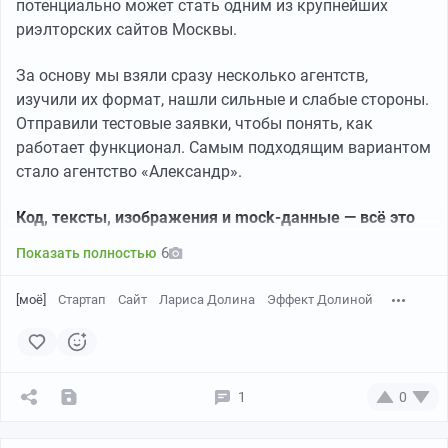
потенциально может стать одним из крупнейших
риэлторских сайтов Москвы.
За основу мы взяли сразу несколько агентств,
изучили их формат, нашли сильные и слабые стороны.
Отправили тестовые заявки, чтобы понять, как
работает функционал. Самым подходящим вариантом
стало агентство «Александр».
Код, тексты, изображения и mock-данные — всё это
помогла проанализировать и сгенерировать
6
Показать полностью
нейросеть
. Таким образом, наша компания уже
отошла от традиционного «ручного» кодинга и идёт в
[моё]
Стартап
Сайт
Лариса Долина
Эффект Долиной
ногу со временем. Это позволяет заметно сократить
сроки разработки и быстрее вносить правки.
Мы выкупили домен
pogoda-v-dome.site,
а само тело
1
0
сайта сейчас находится на нашем хостинге.