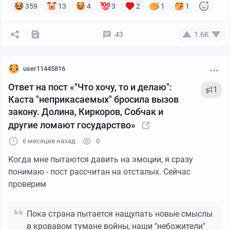
359
13
4
3
2
1
1
43
1.6K
user11445816
Ответ на пост «"Что хочу, то и делаю":
1
Каста "неприкасаемых" бросила вызов
закону. Долина, Киркоров, Собчак и
другие ломают государство»
6 месяцев назад
0
Когда мне пытаются давить на эмоции, я сразу
понимаю - пост рассчитан на отсталых. Сейчас
проверим
Пока страна пытается нащупать новые смыслы
в кровавом тумане войны, наши "небожители"