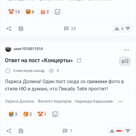
Продать - продажа жилья
Сдать - сдача жилья в аренду
13
6
2
На первом экране вы сразу можете подобрать
23
4
квартиру с помощью фильтра и перейти в каталог с
применёнными параметрами.
user1010011010
Ответ на пост «Концерты»
2
6 месяцев назад
0
Лариса Долина! Один пост сюда со свежими фото в
стиле НЮ и думаю, что Пикабу Тебя простит!
Лариса Долина
Филипп Киркоров
Надежда Кадышева
3
2
1
Каталог
7