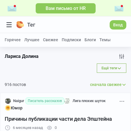
Вам письмо от HR
Тег
Вход
Горячее
Лучшее
Свежее
Подписки
Блоги
Темы
Лариса Долина
Ещё теги
916 постов
сначала свежее
Naigur
Лига плохих шуток
Писатель рассказов
Юмор
Причины публикации части дела Эпштейна
6 месяцев назад
0