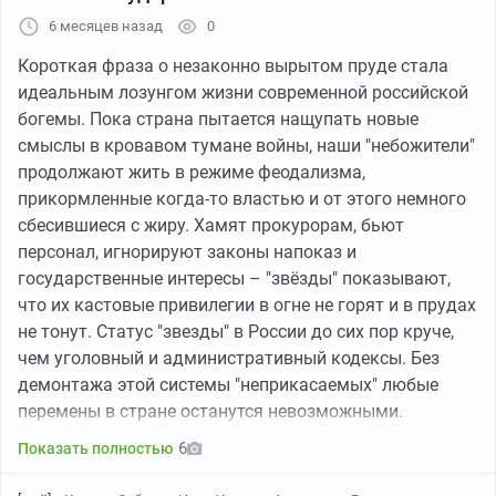
ноябрьский срок пока реализовано немногим более
6 месяцев назад
0
200 билетов.
Ситуация вызывает вопросы, ведь
Короткая фраза о незаконно вырытом пруде стала
месяцем ранее в Туле был вовсе отменён аналогичный
идеальным лозунгом жизни современной российской
концерт Долиной, намеченный на 4 января. Тогда
из
богемы. Пока страна пытается нащупать новые
724 билетов не удалось продать 344.
смыслы в кровавом тумане войны, наши "небожители"
Причину тульской отмены ранее раскрыл Владислав
продолжают жить в режиме феодализма,
Серенко, директор компании-организатора. Он заявил,
прикормленные когда-то властью и от этого немного
что решение связано с «
нездоровым ажиотажем
сбесившиеся с жиру. Хамят прокурорам, бьют
вокруг имени артистки
», что помешало нормальной
персонал, игнорируют законы напоказ и
продаже билетов. Нынешний перенос в Брянске, на
государственные интересы – "звёзды" показывают,
фоне слабых продаж, заставляет задуматься о
что их кастовые привилегии в огне не горят и в прудах
реальных причинах изменения графика звезды.
не тонут. Статус "звезды" в России до сих пор круче,
чем уголовный и административный кодексы. Без
демонтажа этой системы "неприкасаемых" любые
перемены в стране останутся невозможными.
6
Показать полностью