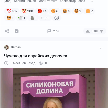
[моё]
Ксения Собчак
Иван Ургант
Александр Ревва
487
288
14
6
4
2
2
1
1
1
Ещё 1
274
1.8K
Berdas
Чучело для еврейских девочек
6 месяцев назад
0