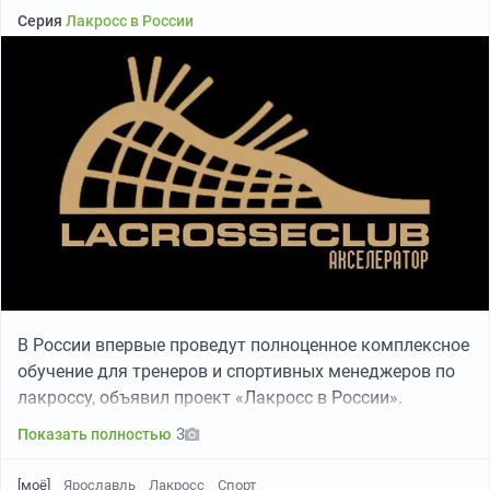
Серия
Лакросс в России
В России впервые проведут полноценное комплексное
обучение для тренеров и спортивных менеджеров по
лакроссу, объявил проект «Лакросс в России».
3
Показать полностью
[моё]
Ярославль
Лакросс
Спорт