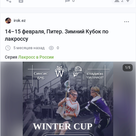
0
2
15 февраля
:
09:00 — Бульдог Ледис юниор — Снежные Койоты
irok.ez
10:00 — Бульдог Ледис — Северные Шакалы
14–15 февраля, Питер. Зимний Кубок по
лакроссу
1/3
5 месяцев назад
0
Серия
Лакросс в России
1/5
Южная Лига Лакросса снова собирает команды на
юге —
14 февраля в Краснодаре
пройдут очередные
сборы Лиги. Это событие и для действующих игроков,
и для новичков, кто хочет стать частью нового
развивающегося вида спорта.
Принимаются заявки от всех желающих,
организаторы предоставят на время сборов