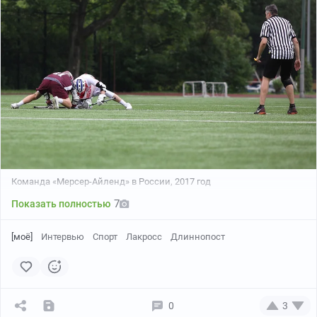
1/3
километр, 21. (В 10 мин от метро Дыбенко).
Локация
: спортивный комплекс «Париот».
14 февраля
: с 10:00 по 18:00.
15 февраля
: с 10:00 по 17:00.
Вход для зрителей свободен по
предварительной
регистрации
! Цель регистрации: максимальный
комфорт и безопасность. Для зрителей будут
подготовлены удобные зоны для просмотра матчей.
Подробности в
telegram SPBLAX
.
Команда «Мерсер-Айленд» в России, 2017 год
7
Показать полностью
1/3
[моё]
Интервью
Спорт
Лакросс
Длиннопост
0
3