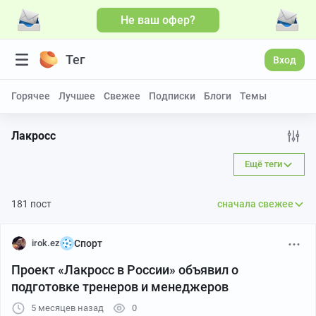
Не ваш офер?
Тег
Вход
Горячее
Лучшее
Свежее
Подписки
Блоги
Темы
Лакросс
Ещё теги
181 пост
сначала свежее
irok.ez
Спорт
Проект «Лакросс в России» объявил о
подготовке тренеров и менеджеров
5 месяцев назад
0