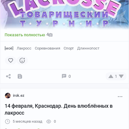
4
Показать полностью
[моё]
Лакросс
Соревнования
Спорт
Длиннопост
0
1
irok.ez
14 февраля, Краснодар. День влюблённых в
лакросс
5 месяцев назад
0