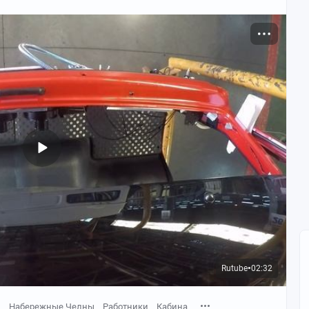
Rutube
02:32
●
д
Набережные Челны
Работники
Кабина