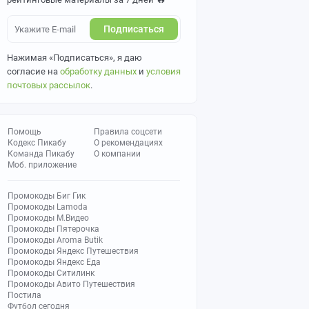
Подписаться
Нажимая «Подписаться», я даю
согласие на
обработку данных
и
условия
почтовых рассылок
.
Помощь
Правила соцсети
Кодекс Пикабу
О рекомендациях
Команда Пикабу
О компании
Моб. приложение
Промокоды Биг Гик
Промокоды Lamoda
Промокоды М.Видео
Промокоды Пятерочка
Промокоды Aroma Butik
Промокоды Яндекс Путешествия
Промокоды Яндекс Еда
Промокоды Ситилинк
Промокоды Авито Путешествия
Постила
Футбол сегодня