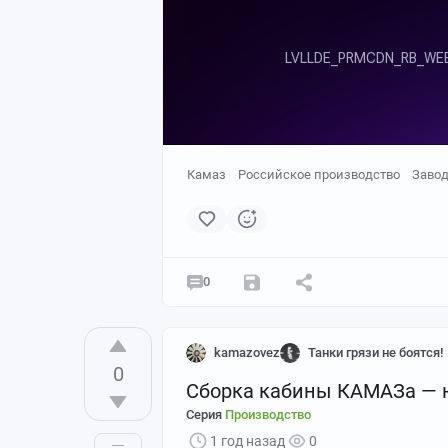
Камаз
Российское производство
Заво
0
kamazovez
Танки грязи не боятся!
0
Сборка кабины КАМАЗа — 
Серия
Производство
1 год назад
0