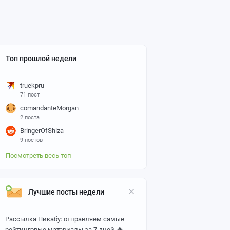
Топ прошлой недели
truekpru
71 пост
comandanteMorgan
2 поста
BringerOfShiza
9 постов
Посмотреть весь топ
Лучшие посты недели
Рассылка Пикабу: отправляем самые
🔥
рейтинговые материалы за 7 дней