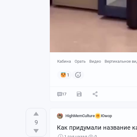
Кабина
Орать
Видео
Вертикальное ви
1
17
HighMemCulture
Юмор
9
Как придумали название к
1 год назад
0