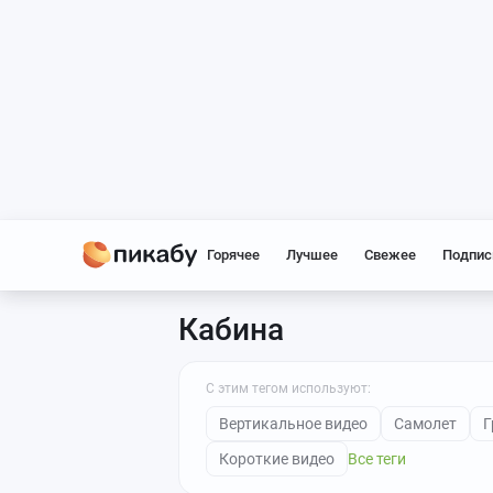
Горячее
Лучшее
Свежее
Подпис
Кабина
С этим тегом используют:
Вертикальное видео
Самолет
Г
Короткие видео
Все теги