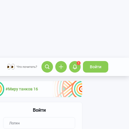
1
Войти
#Миру танков 16
Войти