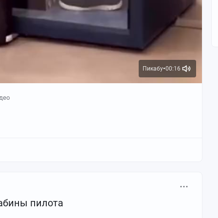
Пикабу
00:16
●
део
абины пилота